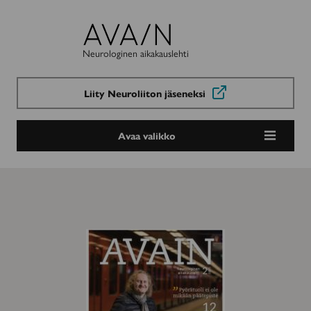
Avain-
lehti
Neurologinen aikakauslehti
Liity Neuroliiton jäseneksi
Avaa valikko