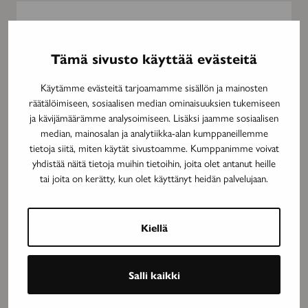
”Jos
on
5.9.201
tahtoa,
VERTA
Tämä sivusto käyttää evästeitä
on
”Jos o
keinot”
Käytämme evästeitä tarjoamamme sisällön ja mainosten
on ke
räätälöimiseen, sosiaalisen median ominaisuuksien tukemiseen
ja kävijämäärämme analysoimiseen. Lisäksi jaamme sosiaalisen
median, mainosalan ja analytiikka-alan kumppaneillemme
tietoja siitä, miten käytät sivustoamme. Kumppanimme voivat
yhdistää näitä tietoja muihin tietoihin, joita olet antanut heille
tai joita on kerätty, kun olet käyttänyt heidän palvelujaan.
”Haluan
Kiellä
nähdä
5.9.2019
VERTAISTARINAT
ihmisiä
”Haluan nähdä ihmisiä ja elämää”
ja
Salli kaikki
elämää”