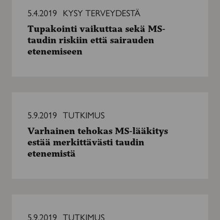
vaikuttaa
5.4.2019
KYSY TERVEYDESTÄ
sekä
Tupakointi vaikuttaa sekä MS-
MS-
taudin riskiin että sairauden
taudin
etenemiseen
riskiin
että
sairauden
etenemiseen
Varhainen
tehokas
5.9.2019
TUTKIMUS
MS-
Varhainen tehokas MS-lääkitys
lääkitys
estää merkittävästi taudin
estää
etenemistä
merkittävästi
taudin
etenemistä
Ataksiasairauksien
hyvän
5.9.2019
TUTKIMUS