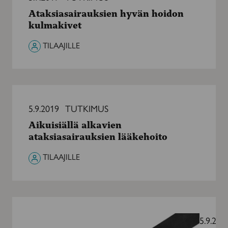
hoidon
Ataksiasairauksien hyvän hoidon
kulmakivet
kulmakivet
TILAAJILLE
Aikuisiällä
alkavien
5.9.2019
TUTKIMUS
ataksiasairauksien
Aikuisiällä alkavien
lääkehoito
ataksiasairauksien lääkehoito
TILAAJILLE
Rattiin
vai
5.9.201
ei