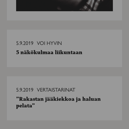
5
näkökulmaa
5.9.2019
VOI HYVIN
liikuntaan
5 näkökulmaa liikuntaan
”Rakastan
jääkiekkoa
5.9.2019
VERTAISTARINAT
ja
”Rakastan jääkiekkoa ja haluan
haluan
pelata”
pelata”