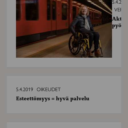
5.4.201
VERTA
Aktiiv
pyörä
Esteettömyys
=
5.4.2019
OIKEUDET
hyvä
Esteettömyys = hyvä palvelu
palvelu
Tupakointi