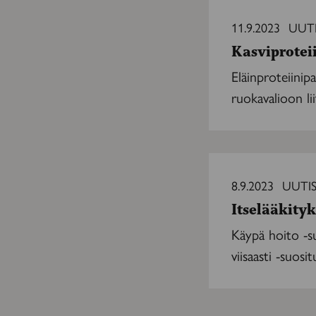
Kasviproteiini
edistää
11.9.2023
UUT
terveyttä,
Kasviproteii
liha
ei
Eläinproteiinipa
ruokavalioon lii
Itselääkityksen
Käypä
8.9.2023
UUTI
hoito
Itselääkityk
-
suositus
Käypä hoito -su
päivittyi
viisaasti -suosit