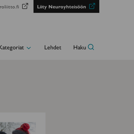
oliitto.fi
Liity Neuroyhteisöön
Kategoriat
Lehdet
Haku
Avaa
alavalikko