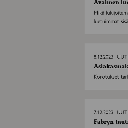
Avaimen lu
Mikä lukijoita
luetuimmat sisä
Asiakasmaksujen
yläraja
8.12.2023
UUT
ja
Asiakasmaks
lääkekatto
nousevat
Korotukset tark
Fabryn
tauti:
7.12.2023
UUT
Uusi
Fabryn taut
lääkeaine