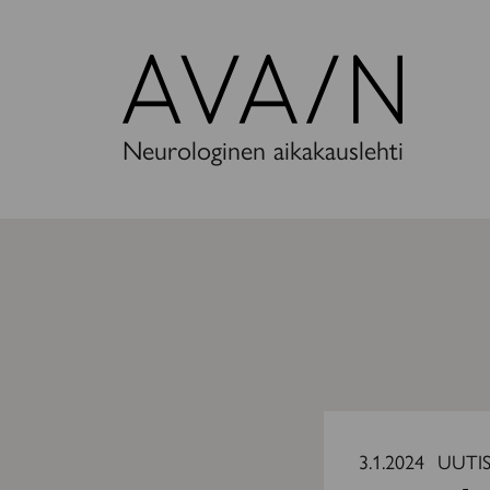
Avain-
lehti
Neurologinen aikakauslehti
Avaimen
luetuimmat
3.1.2024
UUTI
2023