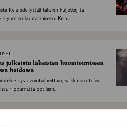
ta Kela edellyttää taksien kuljettajilta
yisryhmien kohtaamiseen. Kela...
ISET
us julkaistu läheisten huomioimiseen
essa hoidossa
vaihtelee hyvinvointialueittain, vaikka sen tulisi
ista riippumatta potilaan...
ISET