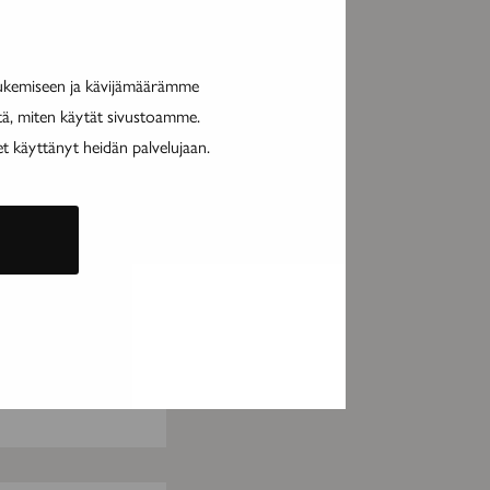
tukemiseen ja kävijämäärämme
itä, miten käytät sivustoamme.
et käyttänyt heidän palvelujaan.