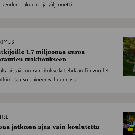
keuden hakuehtoja väljennettiin.
KIMUS
tkijoille 1,7 miljoonaa euroa
otautien tutkimukseen
talaissäätiön rahoituksella tehdään lähivuodet
tkimusta soluaineenvaihdunnasta...
ISET
saa jatkossa ajaa vain koulutettu