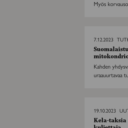
mukaan
Myös korvausoi
peruskorvattavien
listalle
Suomalaistutkijoille
1,7
7.12.2023
TUT
miljoonaa
Suomalaistu
euroa
mitokondri
mitokondriotautien
tutkimukseen
Kahden yhdysval
uraauurtavaa tu
Kela-
taksia
19.10.2023
UUT
saa
Kela-taksia 
jatkossa
kuljettaja
ajaa