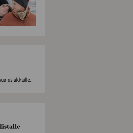
a asiakkaille.
istalle