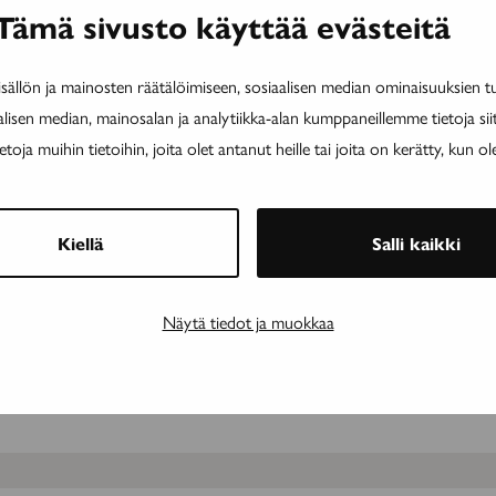
Tämä sivusto käyttää evästeitä
kärillä käynnin Kela-korvaus liki
stuu
ällön ja mainosten räätälöimiseen, sosiaalisen median ominaisuuksien 
tolla pyritään purkamaan terveydenhuollon
alisen median, mainosalan ja analytiikka-alan kumppaneillemme tietoja si
ja muihin tietoihin, joita olet antanut heille tai joita on kerätty, kun ol
Kiellä
Salli kaikki
ISET
atonen: ”Ikääntyvä Suomi ei pärjää
Näytä tiedot ja muokkaa
hoitajia”
 aseman parantaminen edellyttää ministeriöiden
ötä. ”Halua on”,...