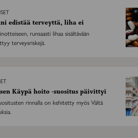
ISET
ni edistää terveyttä, liha ei
inotteiseen, runsaasti lihaa sisältävään
ttyy terveysriskejä.
SET
sen Käypä hoito -suositus päivittyi
ositusten rinnalla on kehitetty myös Vältä
uksia.