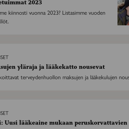
etuimmat 2023
mme kiinnosti vuonna 2023? Listasimme vuoden
llöt.
ISET
ujen yläraja ja lääkekatto nousevat
oittavat terveydenhuollon maksujen ja lääkekulujen nousu
ISET
i: Uusi lääkeaine mukaan peruskorvattavien l