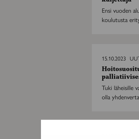
vain
Ensi vuoden alus
koulutettu
koulutusta erit
kuljettaja
Hoitosuositus
julkaistu
15.10.2023
UUT
läheisten
Hoitosuosit
huomioimiseen
palliatiivis
palliatiivisessa
hoidossa
Tuki läheisille 
olla yhdenverta
Yksityislääkärillä
käynnin
14.10.2023
UUT