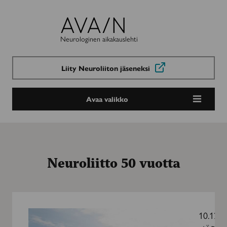
Avain-
lehti
Neurologinen aikakauslehti
Liity Neuroliiton jäseneksi
Avaa valikko
Neuroliitto 50 vuotta
Auttajana
puoli
10.12.2
vuosisataa