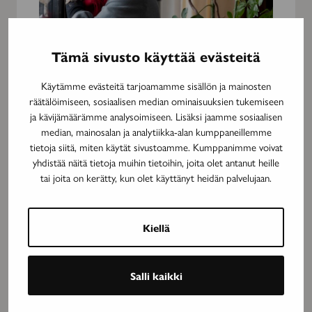
Tämä sivusto käyttää evästeitä
Käytämme evästeitä tarjoamamme sisällön ja mainosten
räätälöimiseen, sosiaalisen median ominaisuuksien tukemiseen
Meitä
ja kävijämäärämme analysoimiseen. Lisäksi jaamme sosiaalisen
tarvitaan
10.2.2021
PÄÄKIRJOITUS
median, mainosalan ja analytiikka-alan kumppaneillemme
enemmän
tietoja siitä, miten käytät sivustoamme. Kumppanimme voivat
Meitä tarvitaan enemmän kuin
kuin
yhdistää näitä tietoja muihin tietoihin, joita olet antanut heille
koskaan
koskaan
tai joita on kerätty, kun olet käyttänyt heidän palvelujaan.
Kiellä
Optimistilla
on
10.2.20
valoisa
BLOG
Salli kaikki
tulevaisuus
Optimi