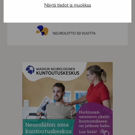
on val
Näytä tiedot ja muokkaa
tulev
MAINOS