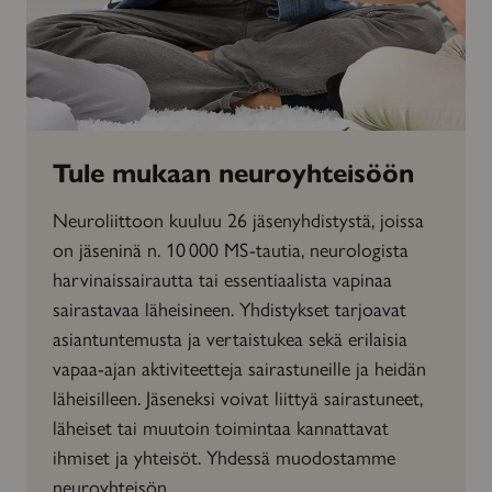
Tule mukaan neuroyhteisöön
Neuroliittoon kuuluu 26 jäsenyhdistystä, joissa
on jäseninä n. 10 000 MS-tautia, neurologista
harvinaissairautta tai essentiaalista vapinaa
sairastavaa läheisineen. Yhdistykset tarjoavat
asiantuntemusta ja vertaistukea sekä erilaisia
vapaa-ajan aktiviteetteja sairastuneille ja heidän
läheisilleen. Jäseneksi voivat liittyä sairastuneet,
läheiset tai muutoin toimintaa kannattavat
ihmiset ja yhteisöt. Yhdessä muodostamme
neuroyhteisön.