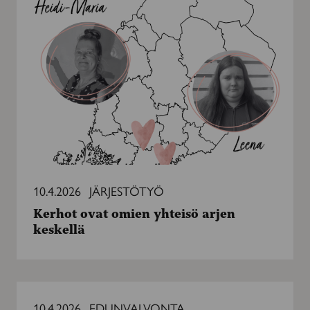
ovat
omien
yhteisö
arjen
keskellä
10.4.2026
JÄRJESTÖTYÖ
Kerhot ovat omien yhteisö arjen
keskellä
Uusi
malli
10.4.2026
EDUNVALVONTA