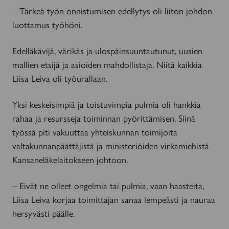
– Tärkeä työn onnistumisen edellytys oli liiton johdon
luottamus työhöni.
Edelläkävijä, värikäs ja ulospäinsuuntautunut, uusien
mallien etsijä ja asioiden mahdollistaja. Niitä kaikkia
Liisa Leiva oli työurallaan.
Yksi keskeisimpiä ja toistuvimpia pulmia oli hankkia
rahaa ja resursseja toiminnan pyörittämisen. Siinä
työssä piti vakuuttaa yhteiskunnan toimijoita
valtakunnanpäättäjistä ja ministeriöiden virkamiehistä
Kansaneläkelaitokseen johtoon.
– Eivät ne olleet ongelmia tai pulmia, vaan haasteita,
Liisa Leiva korjaa toimittajan sanaa lempeästi ja nauraa
hersyvästi päälle.