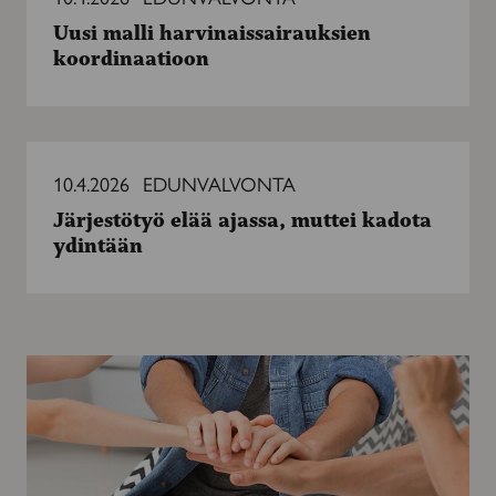
harvinaissairauksien
Uusi malli harvinaissairauksien
koordinaatioon
koordinaatioon
Järjestötyö
elää
10.4.2026
EDUNVALVONTA
ajassa,
Järjestötyö elää ajassa, muttei kadota
muttei
ydintään
kadota
ydintään