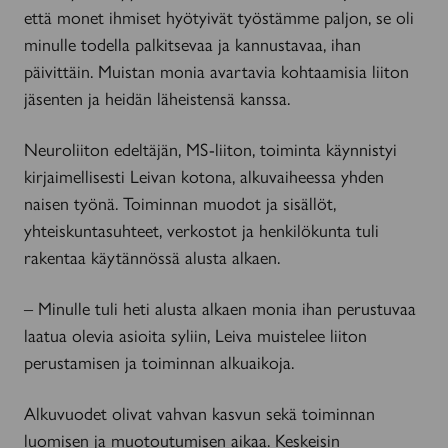
että monet ihmiset hyötyivät työstämme paljon, se oli
minulle todella palkitsevaa ja kannustavaa, ihan
päivittäin. Muistan monia avartavia kohtaamisia liiton
jäsenten ja heidän läheistensä kanssa.
Neuroliiton edeltäjän, MS-liiton, toiminta käynnistyi
kirjaimellisesti Leivan kotona, alkuvaiheessa yhden
naisen työnä. Toiminnan muodot ja sisällöt,
yhteiskuntasuhteet, verkostot ja henkilökunta tuli
rakentaa käytännössä alusta alkaen.
– Minulle tuli heti alusta alkaen monia ihan perustuvaa
laatua olevia asioita syliin, Leiva muistelee liiton
perustamisen ja toiminnan alkuaikoja.
Alkuvuodet olivat vahvan kasvun sekä toiminnan
luomisen ja muotoutumisen aikaa. Keskeisin