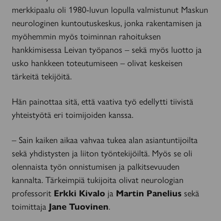
merkkipaalu oli 1980-luvun lopulla valmistunut Maskun
neurologinen kuntoutuskeskus, jonka rakentamisen ja
myöhemmin myös toiminnan rahoituksen
hankkimisessa Leivan työpanos – sekä myös luotto ja
usko hankkeen toteutumiseen – olivat keskeisen
tärkeitä tekijöitä.
Hän painottaa sitä, että vaativa työ edellytti tiivistä
yhteistyötä eri toimijoiden kanssa.
– Sain kaiken aikaa vahvaa tukea alan asiantuntijoilta
sekä yhdistysten ja liiton työntekijöiltä. Myös se oli
olennaista työn onnistumisen ja palkitsevuuden
kannalta. Tärkeimpiä tukijoita olivat neurologian
professorit
Erkki Kivalo
ja
Martin Panelius
sekä
toimittaja
Jane Tuovinen
.