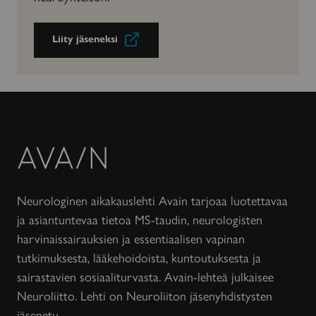
Liity jäseneksi
Avain-
lehti
Neurologinen aikakauslehti Avain tarjoaa luotettavaa
ja asiantuntevaa tietoa MS-taudin, neurologisten
harvinaissairauksien ja essentiaalisen vapinan
tutkimuksesta, lääkehoidoista, kuntoutuksesta ja
sairastavien sosiaaliturvasta. Avain-lehteä julkaisee
Neuroliitto. Lehti on Neuroliiton jäsenyhdistysten
jäsenetu.