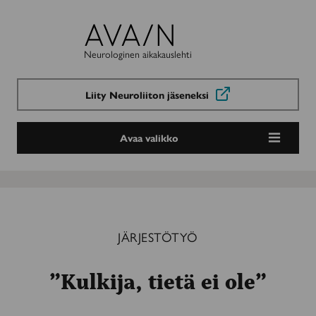
Avain-
lehti
Neurologinen aikakauslehti
Liity Neuroliiton jäseneksi
Avaa valikko
JÄRJESTÖTYÖ
”Kulkija, tietä ei ole”