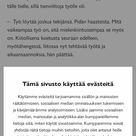
tälle tielle, sillä tienviittoja työlle oli.
– Työ löytää joskus tekijänsä. Pidän haasteista. Mitä
vaikeampaa työ on, sitä mielenkiintoisempaa se myös
on. Kiitollisena koetusta seuraan edelleen,
myötähengessä, liitossa nyt tehtävää työtä ja
aikaansaannoksia, hän päättää.
Tämä sivusto käyttää evästeitä
Silminnäkijä-sarja on osa Neuroliiton 50-vuotisjuhlavuotta.
Käytämme evästeitä tarjoamamme sisällön ja mainosten
Neuroliitto juhlii tiedon merkeissä, muun muassa erilaisten
räätälöimiseen, sosiaalisen median ominaisuuksien tukemiseen
webinaarien, podcastien ja verkkosisältöjen parissa. Katso
ja kävijämäärämme analysoimiseen. Lisäksi jaamme sosiaalisen
lisää:
neuroliitto.fi/juhlavuosi
median, mainosalan ja analytiikka-alan kumppaneillemme
tietoja siitä, miten käytät sivustoamme. Kumppanimme voivat
yhdistää näitä tietoja muihin tietoihin, joita olet antanut heille