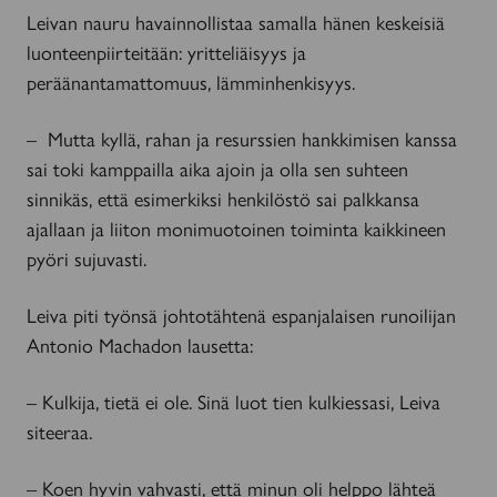
Leivan nauru havainnollistaa samalla hänen keskeisiä
luonteenpiirteitään: yritteliäisyys ja
peräänantamattomuus, lämminhenkisyys.
– Mutta kyllä, rahan ja resurssien hankkimisen kanssa
sai toki kamppailla aika ajoin ja olla sen suhteen
sinnikäs, että esimerkiksi henkilöstö sai palkkansa
ajallaan ja liiton monimuotoinen toiminta kaikkineen
pyöri sujuvasti.
Leiva piti työnsä johtotähtenä espanjalaisen runoilijan
Antonio Machadon lausetta:
– Kulkija, tietä ei ole. Sinä luot tien kulkiessasi, Leiva
siteeraa.
– Koen hyvin vahvasti, että minun oli helppo lähteä