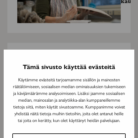
kauni
Moneen
kertaan
11.10.2
menetetty
LÄHEI
Tämä sivusto käyttää evästeitä
isä
Mone
Käytämme evästeitä tarjoamamme sisällön ja mainosten
kerta
räätälöimiseen, sosiaalisen median ominaisuuksien tukemiseen
menet
ja kävijämäärämme analysoimiseen. Lisäksi jaamme sosiaalisen
isä
median, mainosalan ja analytiikka-alan kumppaneillemme
tietoja siitä, miten käytät sivustoamme. Kumppanimme voivat
yhdistää näitä tietoja muihin tietoihin, joita olet antanut heille
TILAAJI
tai joita on kerätty, kun olet käyttänyt heidän palvelujaan.