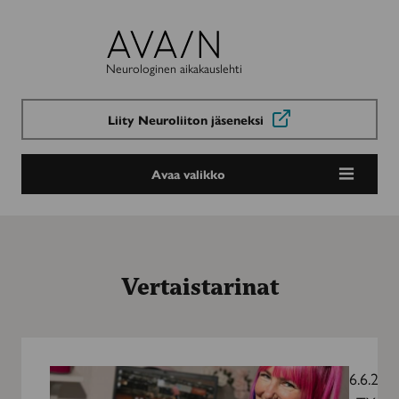
Avain-
lehti
Neurologinen aikakauslehti
Liity Neuroliiton jäseneksi
Avaa valikko
Vertaistarinat
Sara
vaihtoi
6.6.202
alaa