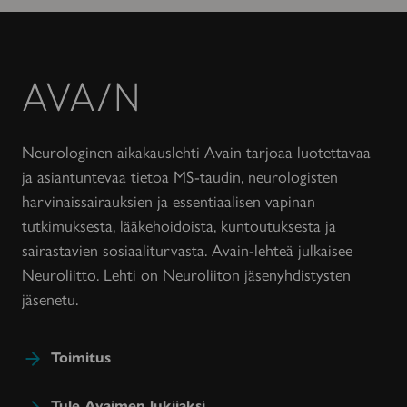
Avain-
lehti
Neurologinen aikakauslehti Avain tarjoaa luotettavaa
ja asiantuntevaa tietoa MS-taudin, neurologisten
harvinaissairauksien ja essentiaalisen vapinan
tutkimuksesta, lääkehoidoista, kuntoutuksesta ja
sairastavien sosiaaliturvasta. Avain-lehteä julkaisee
Neuroliitto. Lehti on Neuroliiton jäsenyhdistysten
jäsenetu.
Toimitus
Tule Avaimen lukijaksi