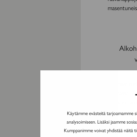
masentuneis
Alkoho
Tuoreet tutk
olemassa. Al
voimakkaamm
vaurioina ja
Käytämme evästeitä tarjoamamme sis
jatkunut al
analysoimiseen. Lisäksi jaamme sosia
jossain vaih
Kumppanimme voivat yhdistää näitä tieto