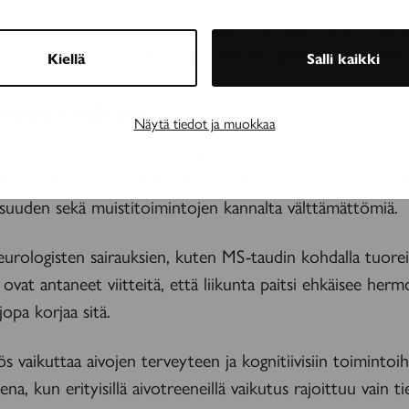
ydän- ja aivoystävällisestä ruokavaliosta, sekä hurjan määrä
kiksi Sydänliiton ja Aivoliiton sivuilta sydan.fi ja aivoliitto.
Kiellä
Salli kaikki
u (edes vähän)
Näytä tiedot ja muokkaa
vistaa aivojen toiminnallista muovautuvuutta ja lisää
ekijöiden määrää verenkierrossa. Kasvutekijät ovat aivoj
isuuden sekä muistitoimintojen kannalta välttämättömiä.
eurologisten sairauksien, kuten MS-taudin kohdalla tuor
ovat antaneet viitteitä, että liikunta paitsi ehkäisee her
jopa korjaa sitä.
s vaikuttaa aivojen terveyteen ja kognitiivisiin toimintoih
na, kun erityisillä aivotreeneillä vaikutus rajoittuu vain ti