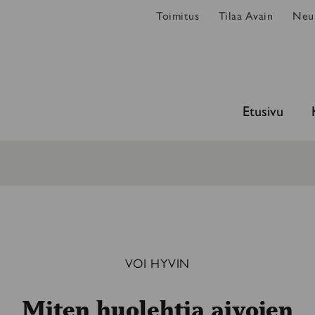
Toimitus
Tilaa Avain
Neur
Etusivu
VOI HYVIN
Miten huolehtia aivojen