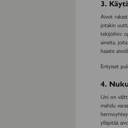
3. Käyt
Aivot rakast
jotakin uutt
tekijöihin: 
aineita, joi
haaste aivoil
Erityiset pu
4. Nuku
Uni on vältt
mahdu varas
hermoyhteyd
ylläpitää aiv