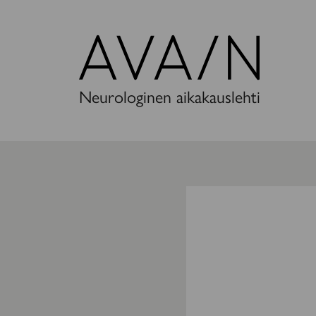
Avain-
lehti
Neurologinen aikakauslehti