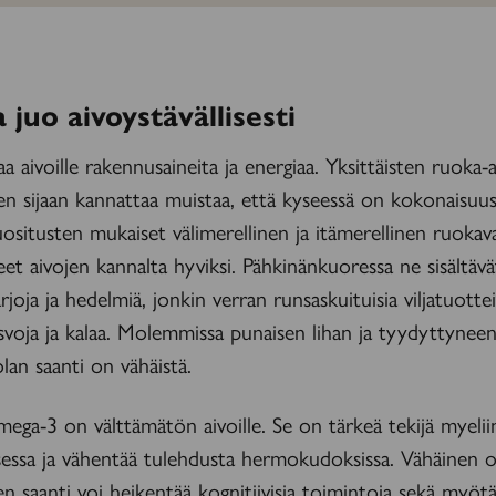
a juo aivoystävällisesti
a aivoille rakennusaineita ja energiaa. Yksittäisten ruoka-
 sijaan kannattaa muistaa, että kyseessä on kokonaisuus
ositusten mukaiset välimerellinen ja itämerellinen ruokav
et aivojen kannalta hyviksi. Pähkinänkuoressa ne sisältävä
rjoja ja hedelmiä, jonkin verran runsaskuituisia viljatuotte
svoja ja kalaa. Molemmissa punaisen lihan ja tyydyttynee
olan saanti on vähäistä.
omega-3 on välttämätön aivoille. Se on tärkeä tekijä myelii
ssa ja vähentää tulehdusta hermokudoksissa. Vähäinen 
n saanti voi heikentää kognitiivisia toimintoja sekä myöt