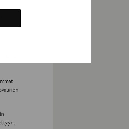
n reseptejä
fi
en terveyden
eimmat
movaurion
in
ettyyn,