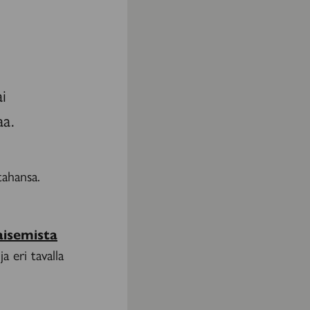
i
aa.
tahansa.
aisemista
a eri tavalla