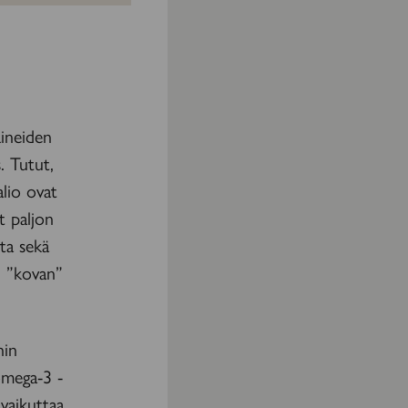
aineiden
. Tutut,
alio ovat
t paljon
ita sekä
n ”kovan”
nin
omega-3 -
ävaikuttaa