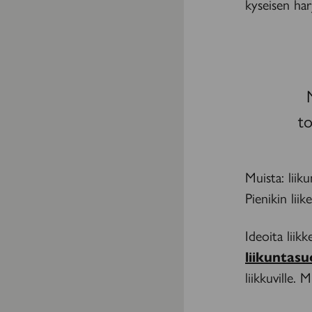
kyseisen har
to
Muista: liik
Pienikin liik
Ideoita liik
liikuntasu
liikkuville.