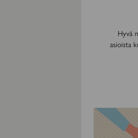
Hyvä m
asioista k