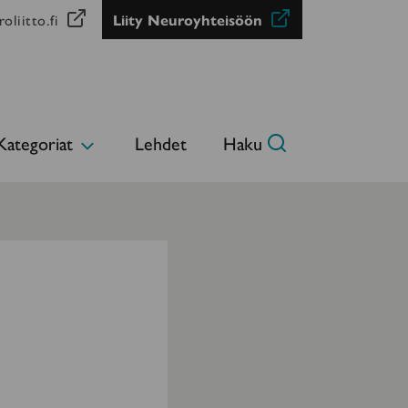
oliitto.fi
Liity Neuroyhteisöön
Kategoriat
Lehdet
Haku
Avaa
alavalikko