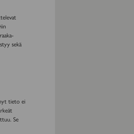
ttelevat
iin
raaka-
istyy sekä
nyt tieto ei
rkeät
ttuu. Se