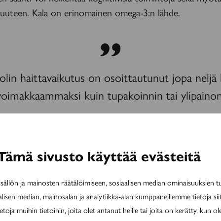
uuteen. Kala on erinomainen omega-3:n lähde.
lin haittavaikutus on osoittautunut jopa neljä
voimakkaammaksi kuin tupakoinnin tai ylipainon
imukset viittaavat siihen, että aivoturvallista alkoholin mä
koholin haittavaikutus on osoittautunut jopa neljä kerta
Tämä sivusto käyttää evästeitä
aksi kuin tupakoinnin tai ylipainon. Haitat näkyvät har
 rakenteellisina muutoksina valkeassa aineessa. Runsas ja p
ällön ja mainosten räätälöimiseen, sosiaalisen median ominaisuuksien 
koholinkäyttö heikentää etenkin pikkuaivojen toimintaa. 
alisen median, mainosalan ja analytiikka-alan kumppaneillemme tietoja si
eessa ongelmina liikkeiden sujuvuudessa.
ja muihin tietoihin, joita olet antanut heille tai joita on kerätty, kun ol