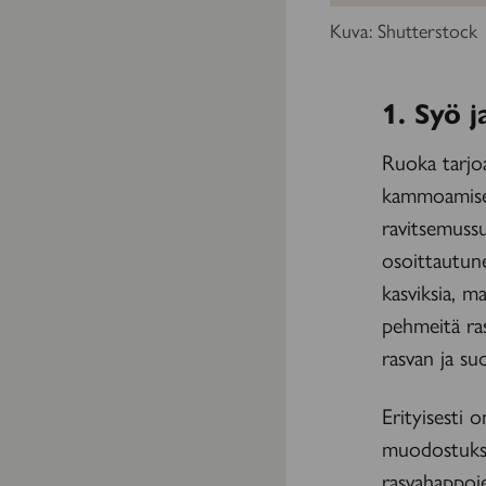
Kuva: Shutterstock
1. Syö j
Ruoka tarjoa
kammoamisen
ravitsemussu
osoittautune
kasviksia, ma
pehmeitä ra
rasvan ja su
Erityisesti 
muodostukse
rasvahappoje