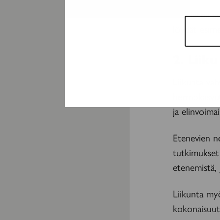
Lisätietoa s
löydät esimer
2. Liik
Liikunta vah
hermokasvut
ja elinvoima
Etenevien n
tutkimukset 
etenemistä, 
Liikunta myö
kokonaisuute