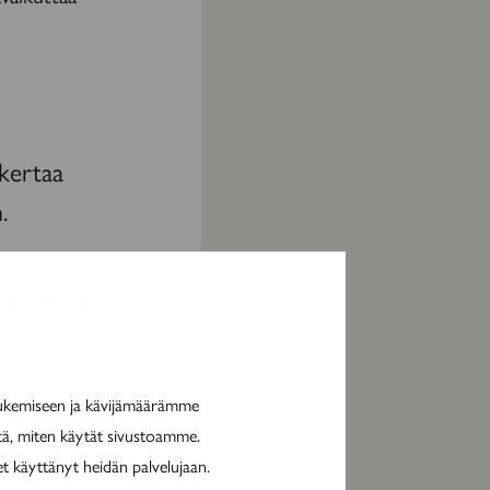
 kertaa
.
ärää ei ole
a
maan aineen
itkään
tukemiseen ja kävijämäärämme
Tämä näkyy
itä, miten käytät sivustoamme.
et käyttänyt heidän palvelujaan.