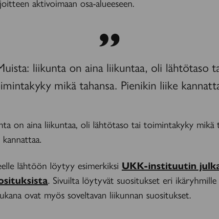
joitteen aktivoimaan osa-alueeseen.
Muista: liikunta on aina liikuntaa, oli lähtötaso ta
imintakyky mikä tahansa. Pienikin liike kannatt
unta on aina liikuntaa, oli lähtötaso tai toimintakyky mikä 
e kannattaa.
keelle lähtöön löytyy esimerkiksi
UKK-instituutin julk
osituksista
. Sivuilta löytyvät suositukset eri ikäryhmille j
 Mukana ovat myös soveltavan liikunnan suositukset.