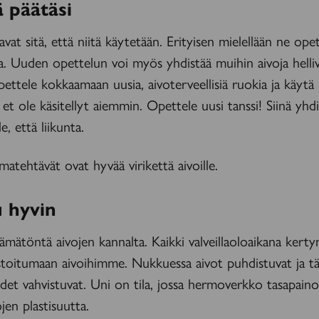
ä päätäsi
avat sitä, että niitä käytetään. Erityisen mielellään ne ope
a. Uuden opettelun voi myös yhdistää muihin aivoja helliv
opettele kokkaamaan uusia, aivoterveellisiä ruokia ja käytä 
ta et ole käsitellyt aiemmin. Opettele uusi tanssi! Siinä yhd
le, että liikunta.
lmatehtävät ovat hyvää virikettä aivoille.
 hyvin
ämätöntä aivojen kannalta. Kaikki valveillaoloaikana kerty
toitumaan aivoihimme. Nukkuessa aivot puhdistuvat ja tä
et vahvistuvat. Uni on tila, jossa hermoverkko tasapaino
ojen plastisuutta.