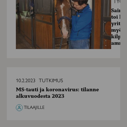
TYÖE
yrittäjälle
Saira
myös
toi he
kilpaurheilijan
yrittä
ammatin
myös
kilpau
amma
MS-
tauti
10.2.2023
TUTKIMUS
ja
MS-tauti ja koronavirus: tilanne
koronavirus:
alkuvuodesta 2023
tilanne
alkuvuodesta
TILAAJILLE
2023