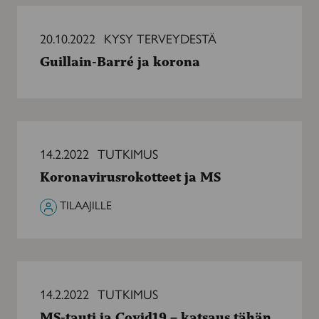
Guillain-
Barré
20.10.2022
KYSY TERVEYDESTÄ
ja
Guillain-Barré ja korona
korona
Koronavirusrokotteet
ja
14.2.2022
TUTKIMUS
MS
Koronavirusrokotteet ja MS
TILAAJILLE
MS-
tauti
14.2.2022
TUTKIMUS
ja
MS-tauti ja Covid19 – katsaus tähän