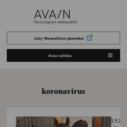
Avain-
lehti
Neurologinen aikakauslehti
Liity Neuroliiton jäseneksi
Avaa valikko
koronavirus
Sairastuminen
toi
5.9.202
hevosalan