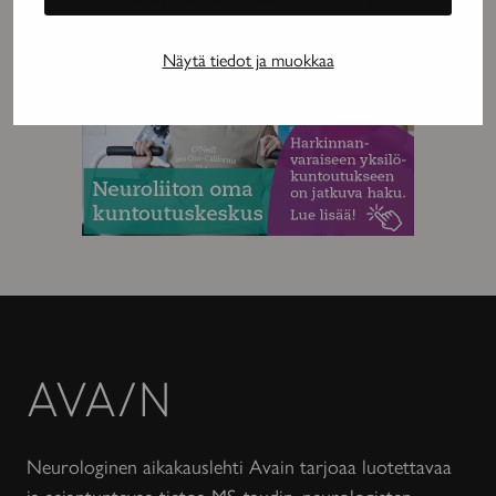
Näytä tiedot ja muokkaa
Avain-
lehti
Neurologinen aikakauslehti Avain tarjoaa luotettavaa
ja asiantuntevaa tietoa MS-taudin, neurologisten