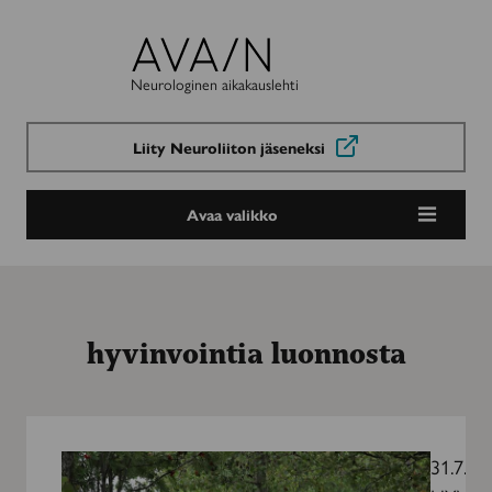
Avain-
lehti
Neurologinen aikakauslehti
Liity Neuroliiton jäseneksi
Avaa valikko
hyvinvointia luonnosta
Luonnossa
vietetty
31.7.20
aika