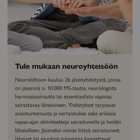
Tule mukaan neuroyhteisöön
Neuroliittoon kuuluu 26 jäsenyhdistystä, joissa
on jäseninä n. 10 000 MS-tautia, neurologista
harvinaissairautta tai essentiaalista vapinaa
sairastavaa läheisineen. Yhdistykset tarjoavat
asiantuntemusta ja vertaistukea sekä erilaisia
vapaa-ajan aktiviteetteja sairastuneille ja heidän
läheisilleen. Jäseneksi voivat liittyä sairastuneet,
läheiset tai muutoin toimintaa kannattavat