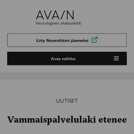
Avain-
lehti
Neurologinen aikakauslehti
Liity Neuroliiton jäseneksi
Avaa valikko
UUTISET
Vammaispalvelulaki etenee