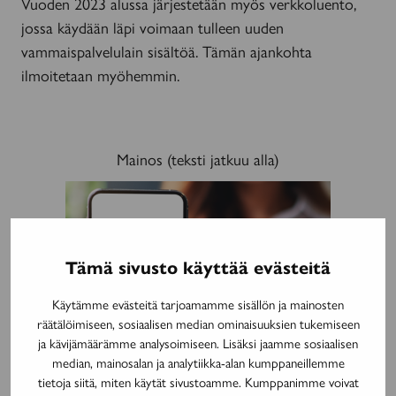
Vuoden 2023 alussa järjestetään myös verkkoluento,
jossa käydään läpi voimaan tulleen uuden
vammaispalvelulain sisältöä. Tämän ajankohta
ilmoitetaan myöhemmin.
Mainos (teksti jatkuu alla)
MAINOS
Tämä sivusto käyttää evästeitä
Käytämme evästeitä tarjoamamme sisällön ja mainosten
räätälöimiseen, sosiaalisen median ominaisuuksien tukemiseen
ja kävijämäärämme analysoimiseen. Lisäksi jaamme sosiaalisen
median, mainosalan ja analytiikka-alan kumppaneillemme
tietoja siitä, miten käytät sivustoamme. Kumppanimme voivat