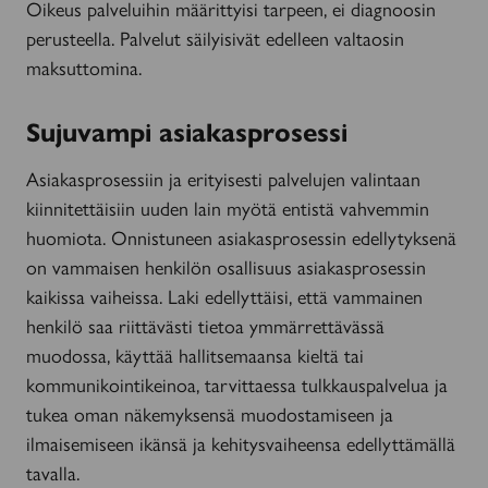
Oikeus palveluihin määrittyisi tarpeen, ei diagnoosin
perusteella. Palvelut säilyisivät edelleen valtaosin
maksuttomina.
Sujuvampi asiakasprosessi
Asiakasprosessiin ja erityisesti palvelujen valintaan
kiinnitettäisiin uuden lain myötä entistä vahvemmin
huomiota. Onnistuneen asiakasprosessin edellytyksenä
on vammaisen henkilön osallisuus asiakasprosessin
kaikissa vaiheissa. Laki edellyttäisi, että vammainen
henkilö saa riittävästi tietoa ymmärrettävässä
muodossa, käyttää hallitsemaansa kieltä tai
kommunikointikeinoa, tarvittaessa tulkkauspalvelua ja
tukea oman näkemyksensä muodostamiseen ja
ilmaisemiseen ikänsä ja kehitysvaiheensa edellyttämällä
tavalla.