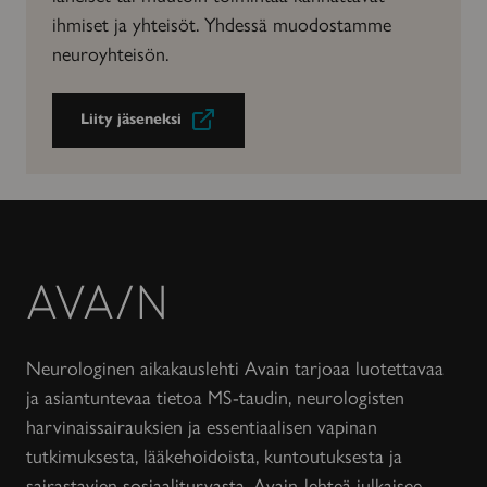
ihmiset ja yhteisöt. Yhdessä muodostamme
neuroyhteisön.
Liity jäseneksi
Avain-
lehti
Neurologinen aikakauslehti Avain tarjoaa luotettavaa
ja asiantuntevaa tietoa MS-taudin, neurologisten
harvinaissairauksien ja essentiaalisen vapinan
tutkimuksesta, lääkehoidoista, kuntoutuksesta ja
sairastavien sosiaaliturvasta. Avain-lehteä julkaisee