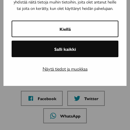
yhdistää näitä tietoja muihin tietoihin, joita olet antanut heille
tai joita on kerätty, kun olet käyttänyt heidän palvelujaan.
Mainos päättyy
Kiellä
Tämä artikkeli julkaistiin myös lehdessä:
Avain 4/2022 Liikunta
Salli kaikki
Avainsanat:
esteettömyys
osallisuus
vammaispalvelulaki
vammaispalvelut
Näytä tiedot ja muokkaa
Jaa artikkeli
Jaa
Jaa
Facebook
Twitter
sivu
sivu
palvelussa
palvelussa
Jaa
WhatsApp
sivu
palvelussa