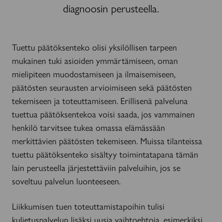
diagnoosin perusteella.
Tuettu päätöksenteko olisi yksilöllisen tarpeen
mukainen tuki asioiden ymmärtämiseen, oman
mielipiteen muodostamiseen ja ilmaisemiseen,
päätösten seurausten arvioimiseen sekä päätösten
tekemiseen ja toteuttamiseen. Erillisenä palveluna
tuettua päätöksentekoa voisi saada, jos vammainen
henkilö tarvitsee tukea omassa elämässään
merkittävien päätösten tekemiseen. Muissa tilanteissa
tuettu päätöksenteko sisältyy toimintatapana tämän
lain perusteella järjestettäviin palveluihin, jos se
soveltuu palvelun luonteeseen.
Liikkumisen tuen toteuttamistapoihin tulisi
kuljetuspalvelun lisäksi uusia vaihtoehtoja, esimerkiksi