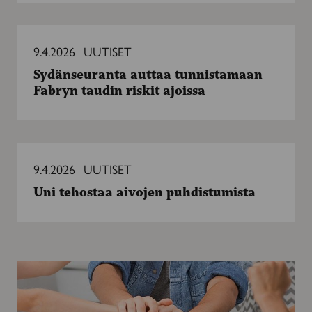
Sydänseuranta
auttaa
9.4.2026
UUTISET
tunnistamaan
Sydänseuranta auttaa tunnistamaan
Fabryn
Fabryn taudin riskit ajoissa
taudin
riskit
ajoissa
Uni
tehostaa
9.4.2026
UUTISET
aivojen
Uni tehostaa aivojen puhdistumista
puhdistumista