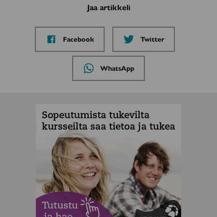
Jaa artikkeli
Jaa
Jaa
Facebook
Twitter
sivu
sivu
palvelussa
palvelussa
Jaa
WhatsApp
sivu
palvelussa
MAINOS