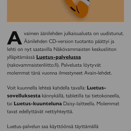
A
vaimen äänilehden julkaisualusta on uudistunut.
Äänilehden CD-version tuotanto päättyi ja
lehti on nyt saatavilla Näkövammaisten keskusliiton
ylläpitämässä
Luetus-palvelussa
(nakovammaistenliitto.fi). Palvelusta löytyvät
molemmat tänä vuonna ilmestyneet Avain-lehdet.
Voit kuunnella lehteä kahdella tavalla:
Luetus-
sovelluksesta
kännykällä, tabletilla tai tietokoneella,
tai
Luetus-kuunteluna
Daisy-laitteella. Molemmat
tavat edellyttävät nettiyhteyttä.
Luetus-palvelun saa käyttöönsä täyttämällä