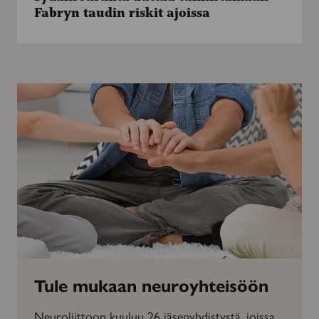
Fabryn
Fabryn taudin riskit ajoissa
taudin
riskit
ajoissa
Tule mukaan neuroyhteisöön
Neuroliittoon kuuluu 26 jäsenyhdistystä, joissa