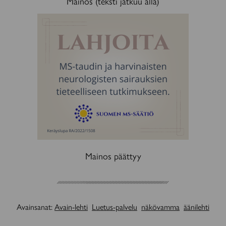
Mainos (teksti jatkuu alla)
MAINOS
Mainos päättyy
Avainsanat:
Avain-lehti
Luetus-palvelu
näkövamma
äänilehti