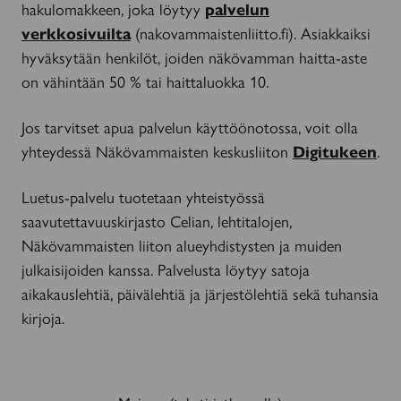
hakulomakkeen, joka löytyy
palvelun
verkkosivuilta
(nakovammaistenliitto.fi). Asiakkaiksi
hyväksytään henkilöt, joiden näkövamman haitta-aste
on vähintään 50 % tai haittaluokka 10.
Jos tarvitset apua palvelun käyttöönotossa, voit olla
yhteydessä Näkövammaisten keskusliiton
Digitukeen
.
Luetus-palvelu tuotetaan yhteistyössä
saavutettavuuskirjasto Celian, lehtitalojen,
Näkövammaisten liiton alueyhdistysten ja muiden
julkaisijoiden kanssa. Palvelusta löytyy satoja
aikakauslehtiä, päivälehtiä ja järjestölehtiä sekä tuhansia
kirjoja.