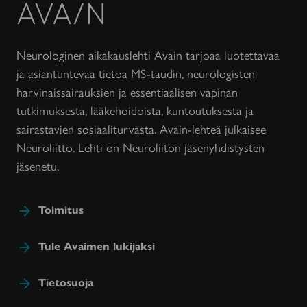
Avain-
lehti
Neurologinen aikakauslehti Avain tarjoaa luotettavaa
ja asiantuntevaa tietoa MS-taudin, neurologisten
harvinaissairauksien ja essentiaalisen vapinan
tutkimuksesta, lääkehoidoista, kuntoutuksesta ja
sairastavien sosiaaliturvasta. Avain-lehteä julkaisee
Neuroliitto. Lehti on Neuroliiton jäsenyhdistysten
jäsenetu.
Toimitus
Tule Avaimen lukijaksi
Tietosuoja