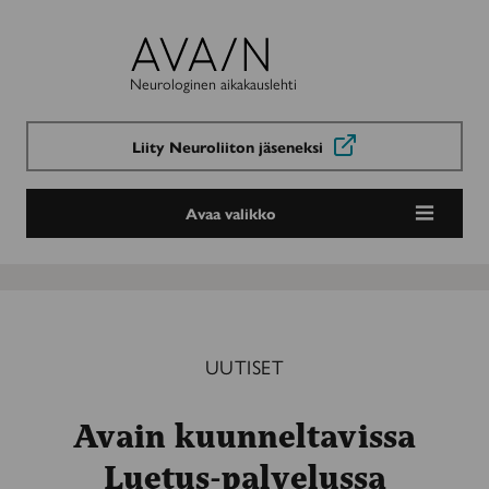
Avain-
lehti
Neurologinen aikakauslehti
Liity Neuroliiton jäseneksi
Avaa valikko
UUTISET
Avain kuunneltavissa
Luetus-palvelussa