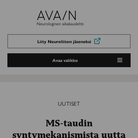
Avain-
lehti
Neurologinen aikakauslehti
Liity Neuroliiton jäseneksi
Avaa valikko
UUTISET
MS-taudin
syntymekanismista uutta