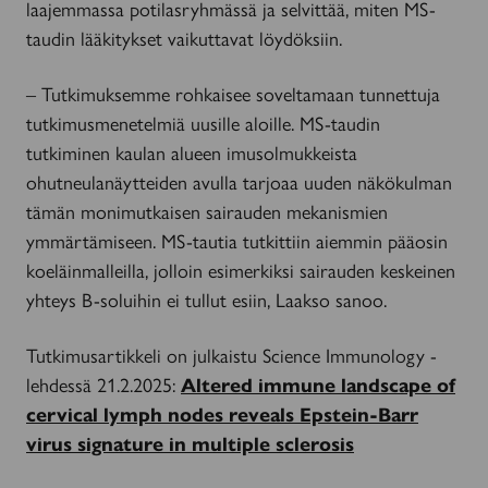
laajemmassa potilasryhmässä ja selvittää, miten MS-
taudin lääkitykset vaikuttavat löydöksiin.
– Tutkimuksemme rohkaisee soveltamaan tunnettuja
tutkimusmenetelmiä uusille aloille. MS-taudin
tutkiminen kaulan alueen imusolmukkeista
ohutneulanäytteiden avulla tarjoaa uuden näkökulman
tämän monimutkaisen sairauden mekanismien
ymmärtämiseen. MS-tautia tutkittiin aiemmin pääosin
koeläinmalleilla, jolloin esimerkiksi sairauden keskeinen
yhteys B-soluihin ei tullut esiin, Laakso sanoo.
Tutkimusartikkeli on julkaistu Science Immunology -
lehdessä 21.2.2025:
Altered immune landscape of
cervical lymph nodes reveals Epstein-Barr
virus signature in multiple sclerosis