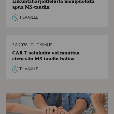
Liikuntaharjoittelusta monipuolista
MS-
apua MS-tautiin
tautiin
TILAAJILLE
CAR
T-
5.6.2026
TUTKIMUS
soluhoito
CAR T-soluhoito voi muuttaa
voi
etenevän MS-taudin hoitoa
muuttaa
etenevän
TILAAJILLE
MS-
taudin
hoitoa