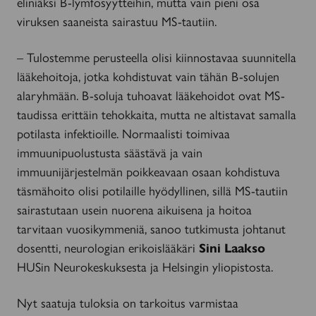
eliniäksi B-lymfosyytteihin, mutta vain pieni osa
viruksen saaneista sairastuu MS-tautiin.
– Tulostemme perusteella olisi kiinnostavaa suunnitella
lääkehoitoja, jotka kohdistuvat vain tähän B-solujen
alaryhmään. B-soluja tuhoavat lääkehoidot ovat MS-
taudissa erittäin tehokkaita, mutta ne altistavat samalla
potilasta infektioille. Normaalisti toimivaa
immuunipuolustusta säästävä ja vain
immuunijärjestelmän poikkeavaan osaan kohdistuva
täsmähoito olisi potilaille hyödyllinen, sillä MS-tautiin
sairastutaan usein nuorena aikuisena ja hoitoa
tarvitaan vuosikymmeniä, sanoo tutkimusta johtanut
dosentti, neurologian erikoislääkäri
Sini Laakso
HUSin Neurokeskuksesta ja Helsingin yliopistosta.
Nyt saatuja tuloksia on tarkoitus varmistaa