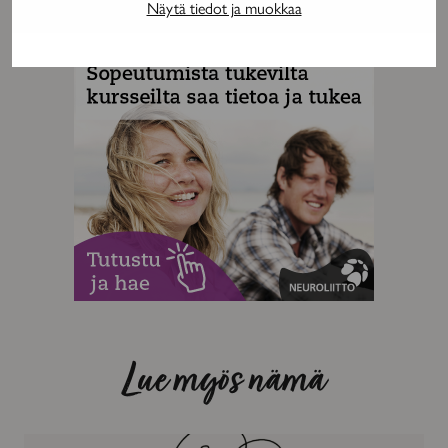
Näytä tiedot ja muokkaa
MAINOS
Lue myös nämä
MS-