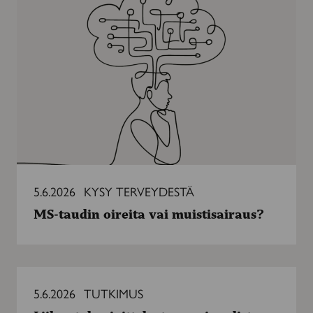
taudin
oireita
vai
muistisairaus?
5.6.2026
KYSY TERVEYDESTÄ
MS-taudin oireita vai muistisairaus?
Liikuntaharjoittelusta
monipuolista
5.6.2026
TUTKIMUS
apua