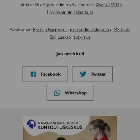
Tämä artikkeli julkaistiin myös lehdessä:
Avain 2/2025
Hyvinvoinnin rakentajat
Avainsanat:
Epstein Barr virus
ms-taudin lääkehoito
MS-tauti
Sini Laakso
tutkimus
Jaa artikkeli
Jaa
Jaa
Facebook
Twitter
sivu
sivu
palvelussa
palvelussa
Jaa
WhatsApp
sivu
palvelussa
MAINOS