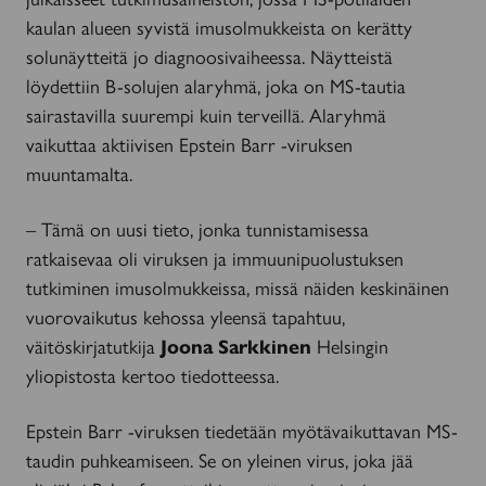
kaulan alueen syvistä imusolmukkeista on kerätty
solunäytteitä jo diagnoosivaiheessa. Näytteistä
löydettiin B-solujen alaryhmä, joka on MS-tautia
sairastavilla suurempi kuin terveillä. Alaryhmä
vaikuttaa aktiivisen Epstein Barr -viruksen
muuntamalta.
– Tämä on uusi tieto, jonka tunnistamisessa
ratkaisevaa oli viruksen ja immuunipuolustuksen
tutkiminen imusolmukkeissa, missä näiden keskinäinen
vuorovaikutus kehossa yleensä tapahtuu,
väitöskirjatutkija
Joona Sarkkinen
Helsingin
yliopistosta kertoo tiedotteessa.
Epstein Barr -viruksen tiedetään myötävaikuttavan MS-
taudin puhkeamiseen. Se on yleinen virus, joka jää