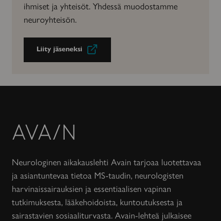
ihmiset ja yhteisöt. Yhdessä muodostamme
neuroyhteisön.
Liity jäseneksi
Avain-
lehti
Neurologinen aikakauslehti Avain tarjoaa luotettavaa
ja asiantuntevaa tietoa MS-taudin, neurologisten
harvinaissairauksien ja essentiaalisen vapinan
tutkimuksesta, lääkehoidoista, kuntoutuksesta ja
sairastavien sosiaaliturvasta. Avain-lehteä julkaisee