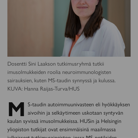
Dosentti Sini Laakson tutkimusryhmä tutkii
imusolmukkeiden roolia neuroimmunologisten
sairauksien, kuten MS-taudin synnyssä ja kulussa.
KUVA: Hanna Raijas-Turva/HUS
M
S-taudin autoimmuunivasteen eli hyökkäyksen
aivoihin ja selkäytimeen uskotaan syntyvän
kaulan syvissä imusolmukkeissa. HUSin ja Helsingin
yliopiston tutkijat ovat ensimmäisinä maailmassa
julkaisseet tutkimusaineiston, jossa MS-potilaiden