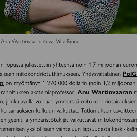
 Anu Wartiovaara. Kuva: Ville Rinne
n lopussa julkistettiin yhteensä noin 1,7 miljoonan euro
aiseen mitokondriotutkimukseen. Yhdysvaltalainen
PolG
on
on myöntänyt 1 270 000 dollarin (noin 1,2 miljoonan
n rahoituksen akatemiaprofessori
Anu Wartiovaaran
r
n, jonka avulla voidaan ymmärtää mitokondriosairauksien
oiko sairauksien kulkuun vaikuttaa. Tutkimuksen tavoittee
iten geenit ja ympäristötekijät vaikuttavat mitokondriosai
etenemisen yksilölliseen vaihteluun lapsuudesta keski-ikään