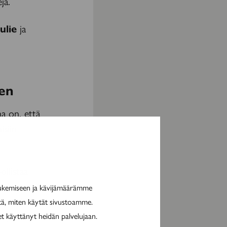
ja.
Julie
ja
i
sen
a on, että
isiin
ollistaa
yös suuri
tukemiseen ja kävijämäärämme
s, mikä
itä, miten käytät sivustoamme.
 jatkaa.
et käyttänyt heidän palvelujaan.