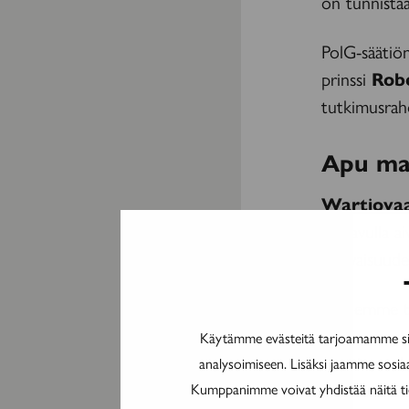
on tunnistaa
PolG-säätiö
prinssi
Rob
tutkimusrah
Apu mah
Wartiova
sen avulla a
tulevaisuude
– Olemme tod
tutkimusryh
Käytämme evästeitä tarjoamamme sis
kunnia saad
analysoimiseen. Lisäksi jaamme sosia
korostaa tut
Kumppanimme voivat yhdistää näitä tieto