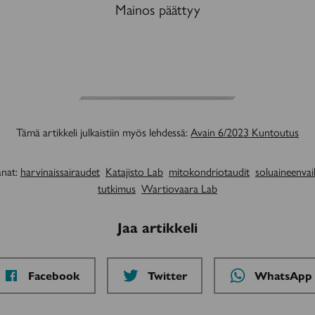
Mainos päättyy
Tämä artikkeli julkaistiin myös lehdessä:
Avain 6/2023 Kuntoutus
nat:
harvinaissairaudet
Katajisto Lab
mitokondriotaudit
soluaineenva
tutkimus
Wartiovaara Lab
Jaa artikkeli
Jaa
Jaa
Jaa
Facebook
Twitter
WhatsApp
sivu
sivu
sivu
palvelussa
palvelussa
palvelussa