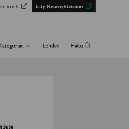
oliitto.fi
Liity Neuroyhteisöön
Kategoriat
Lehdet
Haku
Avaa
alavalikko
naa