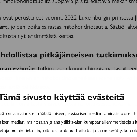
 mitokondriotaudilta suojaavia ja sitä edistäviä mekanisme
n ovat perustaneet vuonna 2022 Luxemburgin prinsessa
ert
, joiden poika sairastaa mitokondriotautia. Säätiö jako
oitusta nyt ensimmäistä kertaa.
dollistaa pitkäjänteisen tutkimuk
aran ryhmän
tutkimuksen kunnianhimoisena tavoitteen
ivoissa ilmenevien mitokondriosairauksien etenemistä voita
ssa estää tai hidastaa.
Tämä sivusto käyttää evästeitä
ella iloisia tästä viisivuotisesta rahoituksesta, joka mahd
mällemme pitkäjänteisen työn, Wartiovaara sanoo. On m
ällön ja mainosten räätälöimiseen, sosiaalisen median ominaisuuksien 
a hoitoon keskittyvän uuden säätiön ensimmäinen rahoitu
alisen median, mainosalan ja analytiikka-alan kumppaneillemme tietoja si
kimuksemme kansainvälistä ja kliinistä merkittävyyttä, hän
ja muihin tietoihin, joita olet antanut heille tai joita on kerätty, kun ol