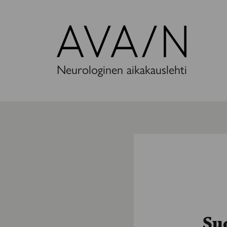
Avain-
lehti
Neurologinen aikakauslehti
Suo