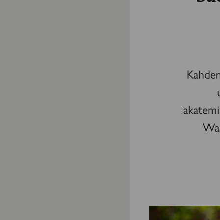
Kahden 
akatemi
War