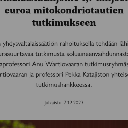
euroa mitokondriotautien
tutkimukseen
yhdysvaltalaissäätiön rahoituksella tehdään lä
uraauurtavaa tutkimusta soluaineenvaihdunnast
aprofessori Anu Wartiovaaran tutkimusryhmäs
tiovaaran ja professori Pekka Katajiston yhteis
tutkimushankkeessa.
Julkaistu:
7.12.2023