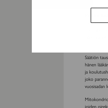
Toinen, noi
Pekka Kat
Hankkeen ta
tasapainoa y
pilottirahoi
Tutkimusra
Säätiön tau
hänen lääkä
ja koulutush
joko parann
vuosisadan 
Mitokondriot
joiden oirek