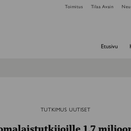
Toimitus
Tilaa Avain
Neur
Etusivu
TUTKIMUS
UUTISET
malaistutkijoille 1,7 miljoo