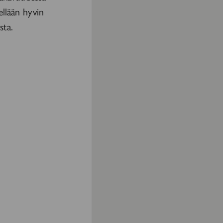
ellään hyvin
sta.