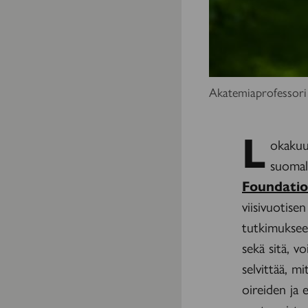
Akatemiaprofessori
L
okakuu
suomal
Foundati
viisivuotise
tutkimuksee
sekä sitä, v
selvittää, m
oireiden ja 