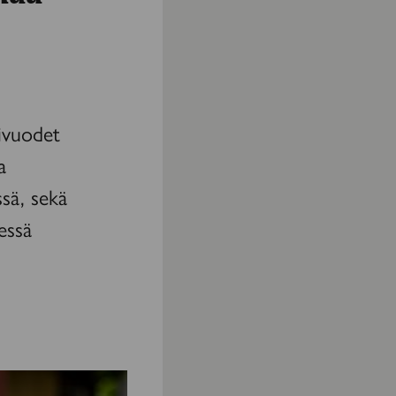
hivuodet
a
sä, sekä
essä