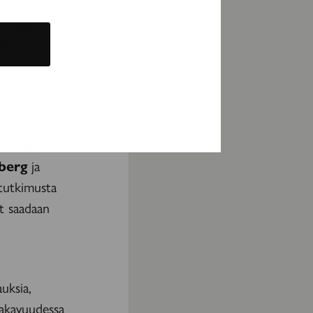
rofessori
in.
hdunnan
-säätiö
.
berg
ja
ä tutkimusta
et saadaan
uksia,
 vakavuudessa