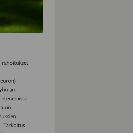
n rahoitukset
 euron)
yhmän
 etenemistä
na on
rauksien
. Tarkoitus