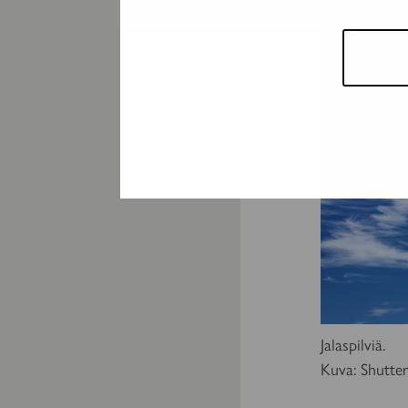
Jalaspilviä.
Kuva: Shutte