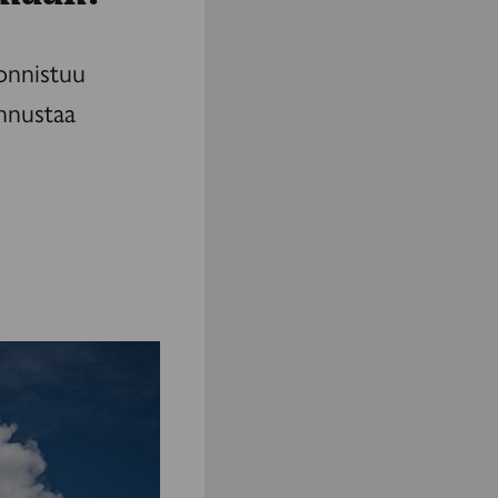
 onnistuu
ennustaa