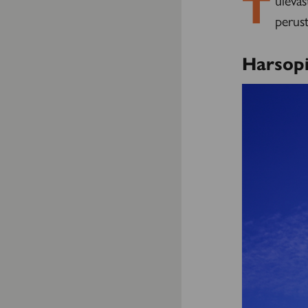
T
perust
Harsopi