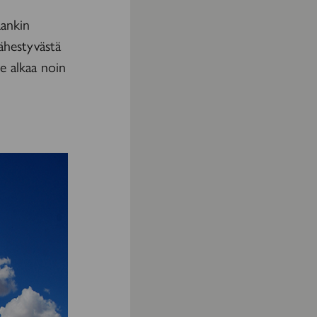
aankin
ähestyvästä
de alkaa noin