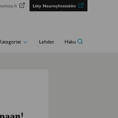
oliitto.fi
Liity Neuroyhteisöön
Kategoriat
Lehdet
Haku
Avaa
alavalikko
emaan!