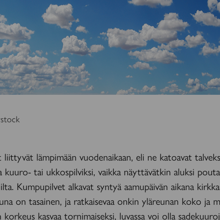
rstock
liittyvät lämpimään vuodenaikaan, eli ne katoavat talveksi
a kuuro- tai ukkospilviksi, vaikka näyttävätkin aluksi pouta
ilta. Kumpupilvet alkavat syntyä aamupäivän aikana kirkkaal
una on tasainen, ja ratkaisevaa onkin yläreunan koko ja 
korkeus kasvaa tornimaiseksi, luvassa voi olla sadekuuroja