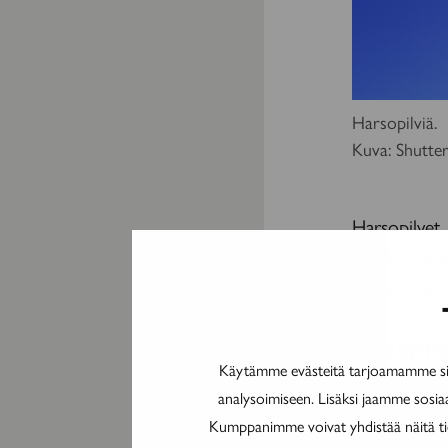
Harsopilviä.
Kuva: Shutte
Harsopilvet 
pilvet ovat 
värinen kehä
Jalaspil
Käytämme evästeitä tarjoamamme sis
analysoimiseen. Lisäksi jaamme sosia
Kumppanimme voivat yhdistää näitä tieto