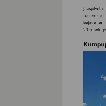
Jalaspilvet 
tuulen kouk
laajasta sad
20 tunnin pää
Kumpup