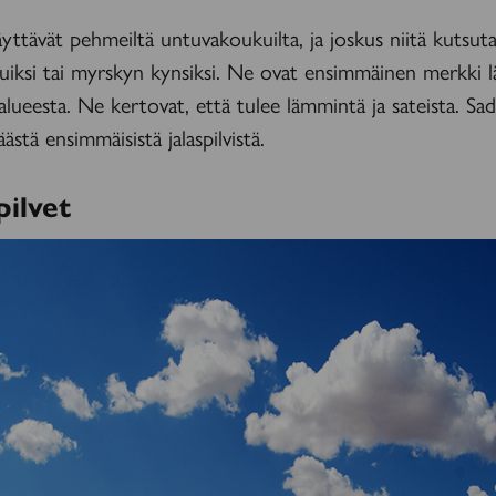
näyttävät pehmeiltä untuvakoukuilta, ja joskus niitä kutsut
uiksi tai myrskyn kynsiksi. Ne ovat ensimmäinen merkki l
e­alueesta. Ne kertovat, että tulee lämmintä ja sateista. Sa
stä ensimmäisistä jalas­pilvistä.
ilvet