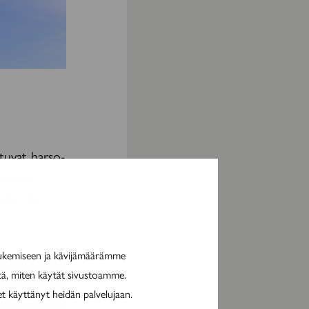
tuvat harso­
nkaaren
iden läpi.
tukemiseen ja kävijämäärämme
itä, miten käytät sivustoamme.
et käyttänyt heidän palvelujaan.