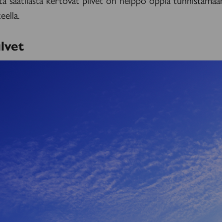
eella.
lvet