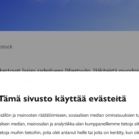
rstock
kertovat laajan sadealueen lähestyvän. Jääkiteistä muodos
korkealla. Niissä näkyy halo­ilmiöitä, kuten himmeä, satee
 auringon tai kuun ympärillä, ja aurinko tai kuu kuultaa ni
Tämä sivusto käyttää evästeitä
vet
ällön ja mainosten räätälöimiseen, sosiaalisen median ominaisuuksien 
alisen median, mainosalan ja analytiikka-alan kumppaneillemme tietoja si
ja muihin tietoihin, joita olet antanut heille tai joita on kerätty, kun ol