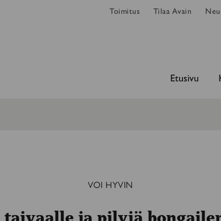
Toimitus
Tilaa Avain
Neur
Etusivu
VOI HYVIN
 taivaalle ja pilviä bongail