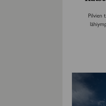
Pilvien 
lähiymp