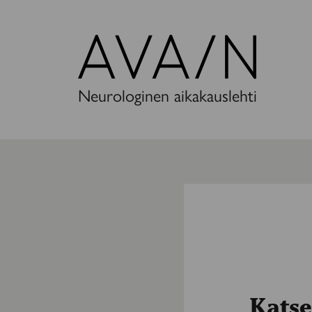
Avain-
lehti
Neurologinen aikakauslehti
Katse