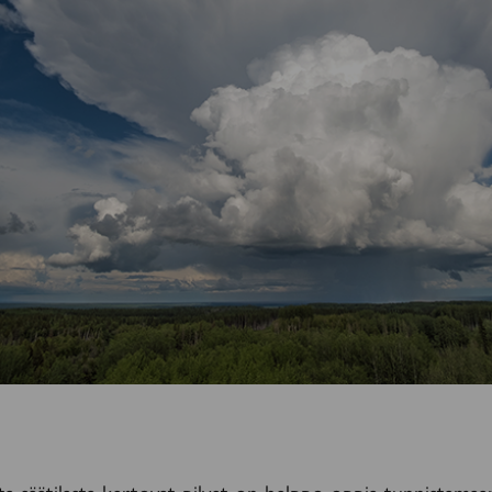
sta säätilasta kertovat pilvet on helppo oppia tunnistam