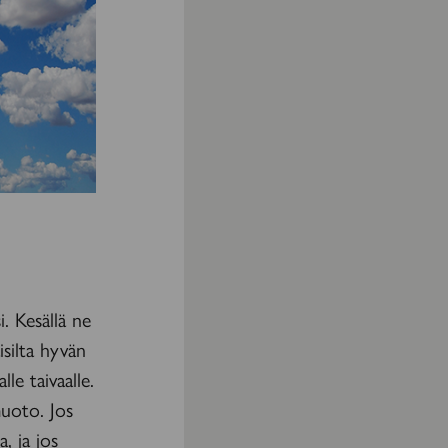
. Kesällä ne
isilta hyvän
le taivaalle.
muoto. Jos
, ja jos