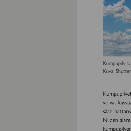
Kumpupilviä.
Kuva: Shutte
Kumpupilvet 
voivat kasva
sään hattaro
Niiden alare
kumpupilven 