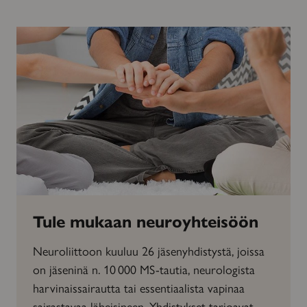
Tule mukaan neuroyhteisöön
Neuroliittoon kuuluu 26 jäsenyhdistystä, joissa
on jäseninä n. 10 000 MS-tautia, neurologista
harvinaissairautta tai essentiaalista vapinaa
sairastavaa läheisineen. Yhdistykset tarjoavat