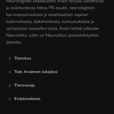
Neurologinen aikakauslehti Avain tarjoaa luotettavaa
ja asiantuntevaa tietoa MS-taudin, neurologisten
harvinaissairauksien ja essentiaalisen vapinan
tutkimuksesta, lääkehoidoista, kuntoutuksesta ja
sairastavien sosiaaliturvasta. Avain-lehteä julkaisee
Neuroliitto. Lehti on Neuroliiton jäsenyhdistysten
jäsenetu.
Toimitus
Tule Avaimen lukijaksi
Tietosuoja
Evästeseloste