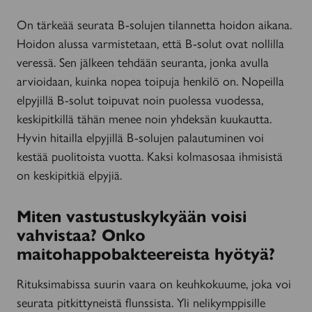
On tärkeää seurata B-solujen tilannetta hoidon aikana.
Hoidon alussa varmistetaan, että B-solut ovat nollilla
veressä. Sen jälkeen tehdään seuranta, jonka avulla
arvioidaan, kuinka nopea toipuja henkilö on. Nopeilla
elpyjillä B-solut toipuvat noin puolessa vuodessa,
keskipitkillä tähän menee noin yhdeksän kuukautta.
Hyvin hitailla elpyjillä B-solujen palautuminen voi
kestää puolitoista vuotta. Kaksi kolmasosaa ihmisistä
on keskipitkiä elpyjiä.
Miten vastustuskykyään voisi
vahvistaa? Onko
maitohappobakteereista hyötyä?
Rituksimabissa suurin vaara on keuhkokuume, joka voi
seurata pitkittyneistä flunssista. Yli nelikymppisille