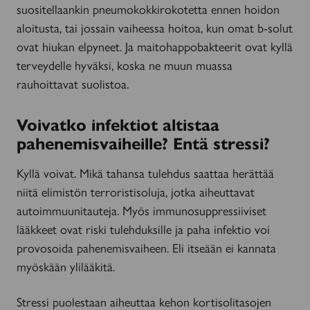
suositellaankin pneumokokkirokotetta ennen hoidon
aloitusta, tai jossain vaiheessa hoitoa, kun omat b-solut
ovat hiukan elpyneet. Ja maitohappobakteerit ovat kyllä
terveydelle hyväksi, koska ne muun muassa
rauhoittavat suolistoa.
Voivatko infektiot altistaa
pahenemisvaiheille? Entä stressi?
Kyllä voivat. Mikä tahansa tulehdus saattaa herättää
niitä elimistön terroristisoluja, jotka aiheuttavat
autoimmuunitauteja. Myös immunosuppressiiviset
lääkkeet ovat riski tulehduksille ja paha infektio voi
provosoida pahenemisvaiheen. Eli itseään ei kannata
myöskään ylilääkitä.
Stressi puolestaan aiheuttaa kehon kortisolitasojen