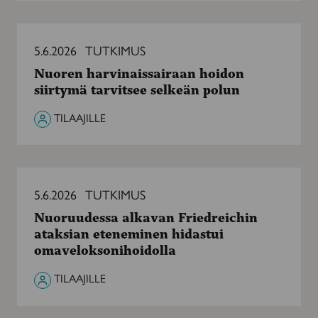
Nuoren
harvinaissairaan
5.6.2026
TUTKIMUS
hoidon
Nuoren harvinaissairaan hoidon
siirtymä
siirtymä tarvitsee selkeän polun
tarvitsee
selkeän
TILAAJILLE
polun
Nuoruudessa
alkavan
5.6.2026
TUTKIMUS
Friedreichin
Nuoruudessa alkavan Friedreichin
ataksian
ataksian eteneminen hidastui
eteneminen
omaveloksonihoidolla
hidastui
omaveloksonihoidolla
TILAAJILLE