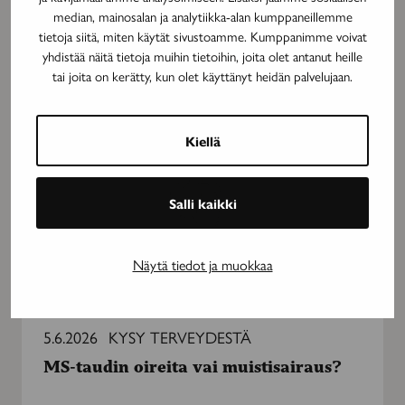
median, mainosalan ja analytiikka-alan kumppaneillemme
Lue myös nämä
tietoja siitä, miten käytät sivustoamme. Kumppanimme voivat
yhdistää näitä tietoja muihin tietoihin, joita olet antanut heille
tai joita on kerätty, kun olet käyttänyt heidän palvelujaan.
MS-
taudin
oireita
Kiellä
vai
muistisairaus?
Salli kaikki
Näytä tiedot ja muokkaa
5.6.2026
KYSY TERVEYDESTÄ
MS-taudin oireita vai muistisairaus?