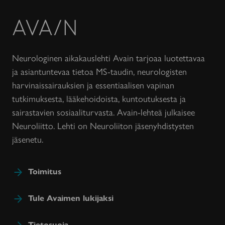
Avain-
lehti
Neurologinen aikakauslehti Avain tarjoaa luotettavaa
ja asiantuntevaa tietoa MS-taudin, neurologisten
harvinaissairauksien ja essentiaalisen vapinan
tutkimuksesta, lääkehoidoista, kuntoutuksesta ja
sairastavien sosiaaliturvasta. Avain-lehteä julkaisee
Neuroliitto. Lehti on Neuroliiton jäsenyhdistysten
jäsenetu.
Toimitus
Tule Avaimen lukijaksi
Tietosuoja