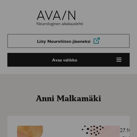
Avain-
lehti
Neurologinen aikakauslehti
Liity Neuroliiton jäseneksi
Avaa valikko
Anni Malkamäki
Syksyn
sateita
27.10.2