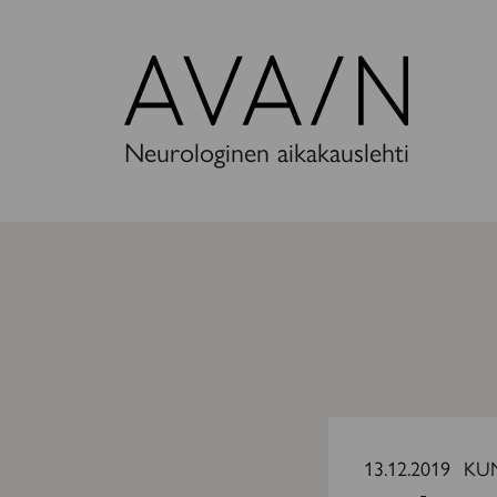
Avain-
lehti
Neurologinen aikakauslehti
Sinuiksi
sairauden
13.12.2019
KU
kanssa