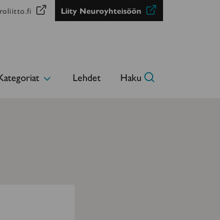
oliitto.fi
Liity Neuroyhteisöön
Kategoriat
Lehdet
Haku
Avaa
alavalikko