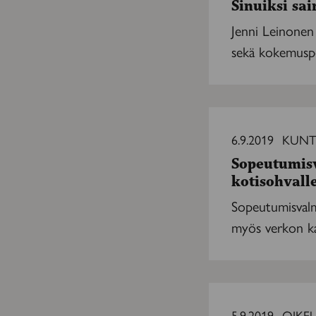
Sinuiksi sa
Jenni Leinonen 
sekä kokemusper
Sopeutumisvalmen
tuo
6.9.2019
KUNT
tukea
Sopeutumis
myös
kotisohvall
kotisohvalle
Sopeutumisvalm
myös verkon kau
Ajokortti
sopeutumis­
5.9.2019
OIKE