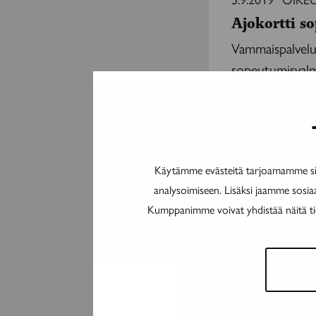
valmennuksena?
Ajokortti s
Vammaispalvelu
sopeutumisvalm
”On
tärkeä
7.9.2018
KUNT
tietää,
Käytämme evästeitä tarjoamamme sis
”On tärkeä t
etten
analysoimiseen. Lisäksi jaamme sosia
ole
Sopeutumisvalme
Kumppanimme voivat yhdistää näitä tieto
ainoa”
tietoa sairaudes