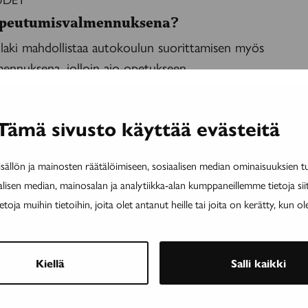
opeutumis­valmennuksena?
laki mahdollistaa autokoulun suorittamisen myös
ennuksena, jolloin ajo-opetukseen...
Tämä sivusto käyttää evästeitä
OUTUS
ällön ja mainosten räätälöimiseen, sosiaalisen median ominaisuuksien 
ietää, etten ole ainoa”
alisen median, mainosalan ja analytiikka-alan kumppaneillemme tietoja si
nnuksen tarkoituksena on tarjota osallistujille
ja muihin tietoihin, joita olet antanut heille tai joita on kerätty, kun ol
ta, keinoja sen kanssa pärjäämiseen,...
Kiellä
Salli kaikki