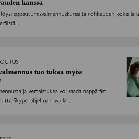
irauden kanssa
löysi sopeutumisvalmennuskurssilta rohkeuden kokeilla uu
äistä...
nus
OUTUS
valmennus tuo tukea myös
e
ennusta ja vertaistukea voi saada näppärästi
tta Skype-ohjelman avulla....
UDET