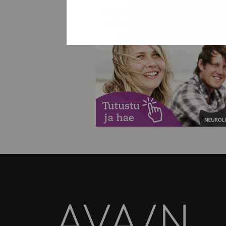
Avain-
lehti