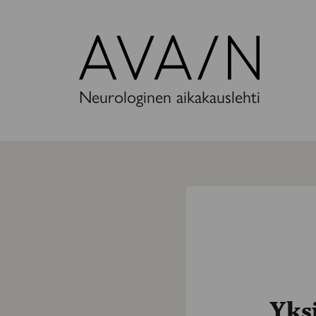
Avain-
lehti
Neurologinen aikakauslehti
Yksi