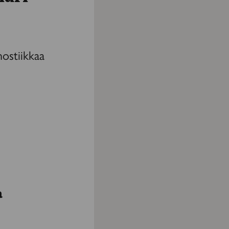
nostiikkaa
a