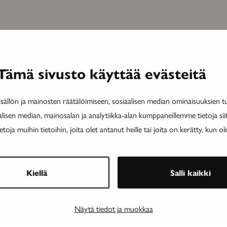
Tämä sivusto käyttää evästeitä
Nuoruudessa
Li
alkavan
mo
5.6.2026
TUTKIMUS
Friedreichin
a
ällön ja mainosten räätälöimiseen, sosiaalisen median ominaisuuksien 
Nuoruudessa alkavan
ataksian
M
alisen median, mainosalan ja analytiikka-alan kumppaneillemme tietoja si
Friedreichin ataksian
eteneminen
ta
ja muihin tietoihin, joita olet antanut heille tai joita on kerätty, kun ol
eteneminen hidastui
hidastui
omaveloksonihoidolla
omaveloksonihoidolla
Lapsuudessa tai nuoruudessa alkava
Kiellä
Salli kaikki
sairaus etenee yleensä nopeammin ja
aiheuttaa ajan mittaan raskaamman...
Näytä tiedot ja muokkaa
TILAAJILLE