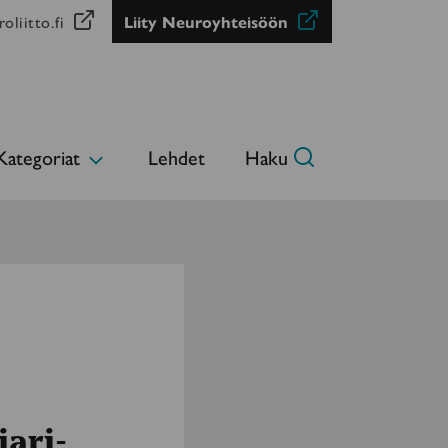
oliitto.fi
Liity Neuroyhteisöön
Kategoriat
Lehdet
Haku
Avaa
alavalikko
iari-