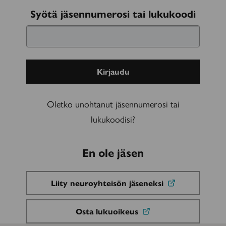
Kirjaudu
Syötä jäsennumerosi tai lukukoodi
sisään
Oletko unohtanut jäsennumerosi tai
lukukoodisi?
En ole jäsen
Liity neuroyhteisön jäseneksi
Osta lukuoikeus