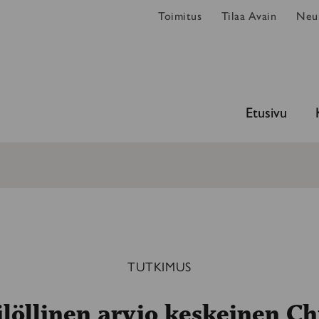
Toimitus
Tilaa Avain
Neur
Etusivu
TUTKIMUS
löllinen arvio keskeinen Ch