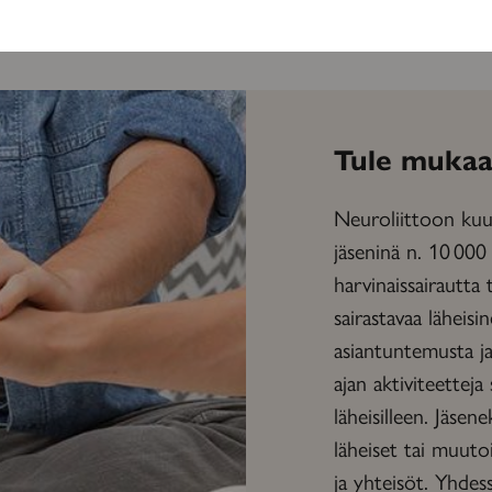
Tule mukaa
Neuroliittoon kuul
jäseninä n. 10 000
harvinaissairautta 
sairastavaa läheisi
asiantuntemusta ja 
ajan aktiviteetteja 
läheisilleen. Jäsene
läheiset tai muuto
ja yhteisöt. Yhd