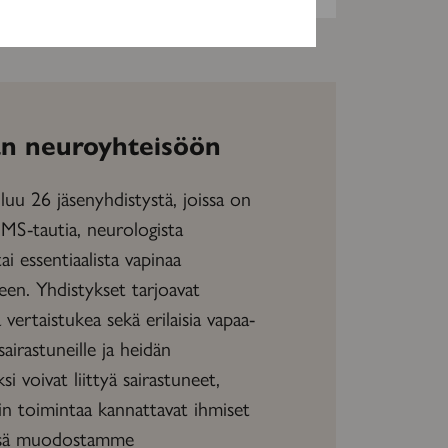
n neuroyhteisöön
uu 26 jäsenyhdistystä, joissa on
 MS-tautia, neurologista
tai essentiaalista vapinaa
neen. Yhdistykset tarjoavat
vertaistukea sekä erilaisia vapaa-
sairastuneille ja heidän
ksi voivat liittyä sairastuneet,
in toimintaa kannattavat ihmiset
essä muodostamme