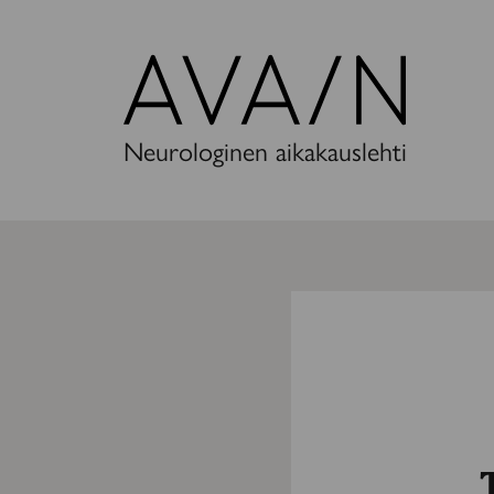
Avain-
lehti
Neurologinen aikakauslehti