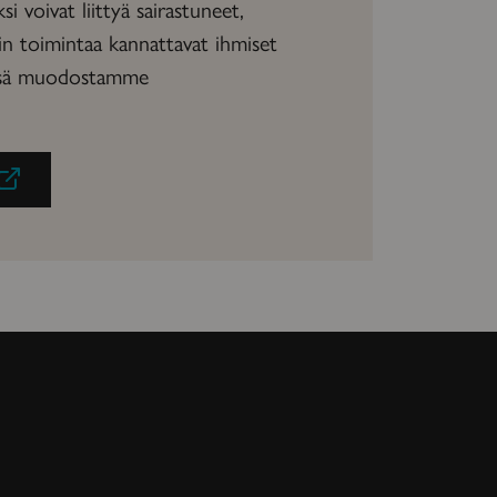
ksi voivat liittyä sairastuneet,
in toimintaa kannattavat ihmiset
essä muodostamme