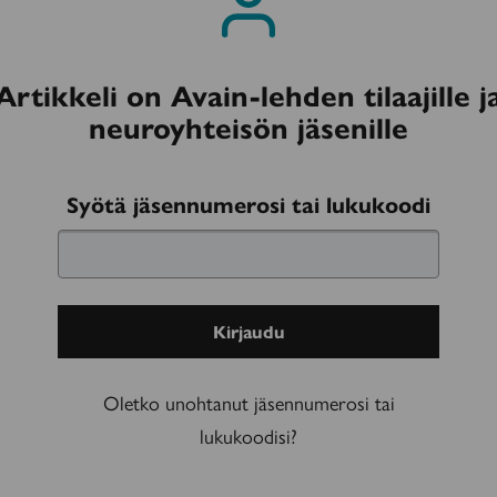
Artikkeli on Avain-lehden tilaajille j
neuroyhteisön jäsenille
Kirjaudu
Syötä jäsennumerosi tai lukukoodi
sisään
Oletko unohtanut jäsennumerosi tai
lukukoodisi?