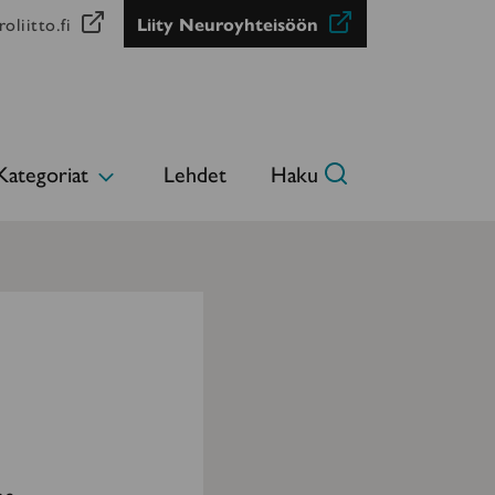
oliitto.fi
Liity Neuroyhteisöön
Kategoriat
Lehdet
Haku
Avaa
alavalikko
…