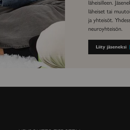
läheisilleen. Jäsene
läheiset tai muuto
ja yhteisöt. Yhd
neuroyhteisön.
Liity jäseneksi