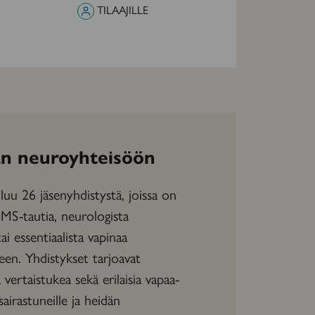
TILAAJILLE
n neuroyhteisöön
uu 26 jäsenyhdistystä, joissa on
 MS-tautia, neurologista
tai essentiaalista vapinaa
neen. Yhdistykset tarjoavat
vertaistukea sekä erilaisia vapaa-
sairastuneille ja heidän