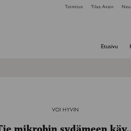
Toimitus
Tilaa Avain
Neur
Etusivu
VOI HYVIN
Tie mikrobin sydämeen käy