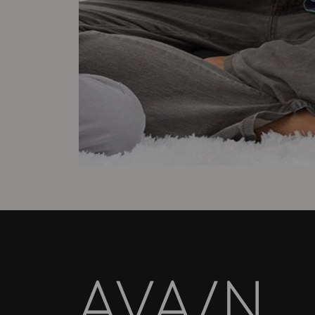
Avain-
lehti