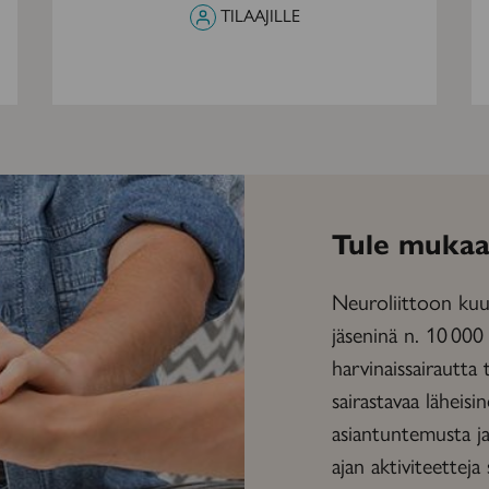
TILAAJILLE
Tule mukaa
Neuroliittoon kuul
jäseninä n. 10 000
harvinaissairautta 
sairastavaa läheisi
asiantuntemusta ja 
ajan aktiviteetteja 