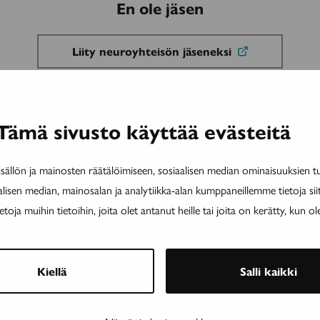
En ole jäsen
Liity neuroyhteisön jäseneksi
Osta lukuoikeus
Tämä sivusto käyttää evästeitä
MAINOS
MAINOS
ällön ja mainosten räätälöimiseen, sosiaalisen median ominaisuuksien 
alisen median, mainosalan ja analytiikka-alan kumppaneillemme tietoja si
ja muihin tietoihin, joita olet antanut heille tai joita on kerätty, kun ol
Kiellä
Salli kaikki