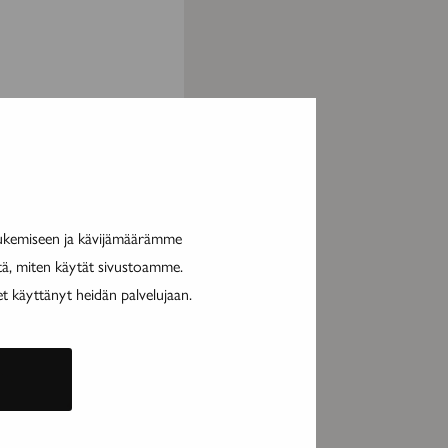
MAINOS
tukemiseen ja kävijämäärämme
itä, miten käytät sivustoamme.
et käyttänyt heidän palvelujaan.