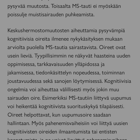
pysyvää muutosta. Toisaalta MS-tauti ei myöskään
poissulje muistisairauden puhkeamista.
Keskushermostomuutosten aiheuttamia pysyvämpiä
kognitiivisia oireita ilmenee nykykäsityksen mukaan
arviolta puolella MS-tautia sairastavista. Oireet ovat
usein lieviä. Tyypillisimmin ne näkyvät haasteina uuden
oppimisessa, tarkkavaisuuden ylläpidossa ja
jakamisessa, tiedonkäsittelyn nopeudessa, toiminnan
joustavuudessa sekä sanojen löytymisessä. Kognitiivisia
ongelmia voi aiheuttaa välillisesti myös jokin muu
sairauden oire. Esimerkiksi MS-tautiin liittyvä uupumus
voi heikentää kognitiivista suorituskykyä tilapäisesti.
Oireet helpottavat, kun uupumusoire saadaan
hallintaan. Myös pahenemisvaiheisiin voi liittyä uusien
kognitiivisten oireiden ilmaantumista tai entisten
korostumista, ja ne voivat lievittyä pahenemisvaiheen