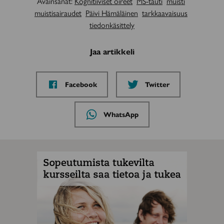
Avainsanat:
Kognitiiviset oireet
MS-tauti
muisti
muistisairaudet
Päivi Hämäläinen
tarkkaavaisuus
tiedonkäsittely
Jaa artikkeli
Jaa
Jaa
Facebook
Twitter
sivu
sivu
palvelussa
palvelussa
Jaa
WhatsApp
sivu
palvelussa
MAINOS