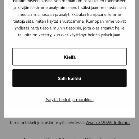
räätälöimiseen, sosiaalisen median ominaisuuksien tukemiseen
ja kävijämäärämme analysoimiseen. Lisäksi jaamme sosiaalisen
MAINOS
median, mainosalan ja analytiikka-alan kumppaneillemme
tietoja siitä, miten käytät sivustoamme. Kumppanimme voivat
yhdistää näitä tietoja muihin tietoihin, joita olet antanut heille
tai joita on kerätty, kun olet käyttänyt heidän palvelujaan.
Kiellä
Salli kaikki
Mainos päättyy
Näytä tiedot ja muokkaa
Tämä artikkeli julkaistiin myös lehdessä:
Avain 3/2026 Tutkimus