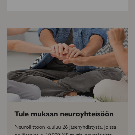
Tule mukaan neuroyhteisöön
Neuroliittoon kuuluu 26 jäsenyhdistystä, joissa
on jäseninä n. 10 000 MS-tautia, neurologista