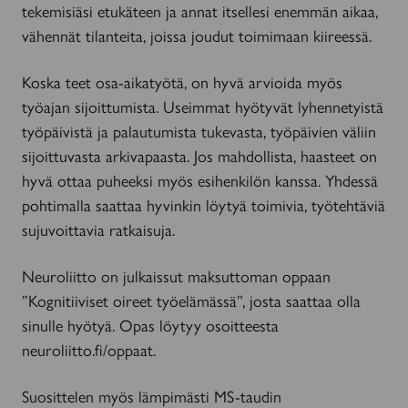
tekemisiäsi etukäteen ja annat itsellesi enemmän aikaa,
vähennät tilanteita, joissa joudut toimimaan kiireessä.
Koska teet osa-aikatyötä, on hyvä arvioida myös
työajan sijoittumista. Useimmat hyötyvät lyhennetyistä
työpäivistä ja palautumista tukevasta, työpäivien väliin
sijoittuvasta arkivapaasta. Jos mahdollista, haasteet on
hyvä ottaa puheeksi myös esihenkilön kanssa. Yhdessä
pohtimalla saattaa hyvinkin löytyä toimivia, työtehtäviä
sujuvoittavia ratkaisuja.
Neuroliitto on julkaissut maksuttoman oppaan
”Kognitiiviset oireet työelämässä”, josta saattaa olla
sinulle hyötyä. Opas löytyy osoitteesta
neuroliitto.fi/oppaat.
Suosittelen myös lämpimästi MS-taudin