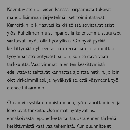
Kognitiivisten oireiden kanssa pärjäämistä tukevat
mahdollisimman järjestelmälliset toimintatavat.
Kerroitkin jo kirjaavasi kaikki töissä sovittavat asiat
ylös. Puhelimen muistiinpanot ja kalenterimuistutukset
saattavat myös olla hyödyllisiä. On hyvä pyrkiä
keskittymään yhteen asiaan kerrallaan ja rauhoittaa
työympäristö erityisesti silloin, kun tehtävä vaatii
tarkkuutta. Vaativimmat ja eniten keskittymistä
edellyttävät tehtävät kannattaa ajoittaa hetkiin, jolloin
olet virkeimmilläsi, ja hyväksyä se, että väsyneenä työ
etenee hitaammin.
Oman vireystilan tunnistaminen, työn tauottaminen ja
lepo ovat tärkeitä. Useimmat hyötyvät ns.
ennakoivasta lepohetkestä tai tauosta ennen tärkeää
keskittymistä vaativaa tekemistä. Kun suunnittelet