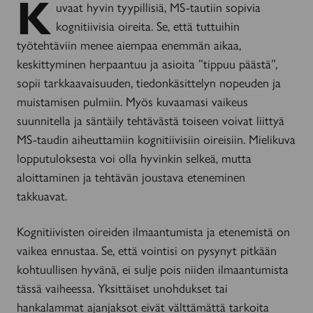
K
uvaat hyvin tyypillisiä, MS-tautiin sopivia
kognitiivisia oireita. Se, että tuttuihin
työtehtäviin menee aiempaa enemmän aikaa,
keskittyminen herpaantuu ja asioita ”tippuu päästä”,
sopii tarkkaavaisuuden, tiedonkäsittelyn nopeuden ja
muistamisen pulmiin. Myös kuvaamasi vaikeus
suunnitella ja säntäily tehtävästä toiseen voivat liittyä
MS-taudin aiheuttamiin kognitiivisiin oireisiin. Mielikuva
lopputuloksesta voi olla hyvinkin selkeä, mutta
aloittaminen ja tehtävän joustava eteneminen
takkuavat.
Kognitiivisten oireiden ilmaantumista ja etenemistä on
vaikea ennustaa. Se, että vointisi on pysynyt pitkään
kohtuullisen hyvänä, ei sulje pois niiden ilmaantumista
tässä vaiheessa. Yksittäiset unohdukset tai
hankalammat ajanjaksot eivät välttämättä tarkoita