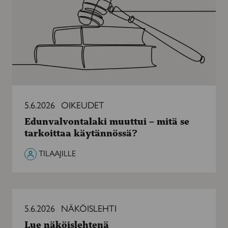
mitä
se
tarkoittaa
käytännössä?
5.6.2026
OIKEUDET
Edunvalvontalaki muuttui – mitä se
tarkoittaa käytännössä?
TILAAJILLE
Lue
näköislehtenä
5.6.2026
NÄKÖISLEHTI
Lue näköislehtenä