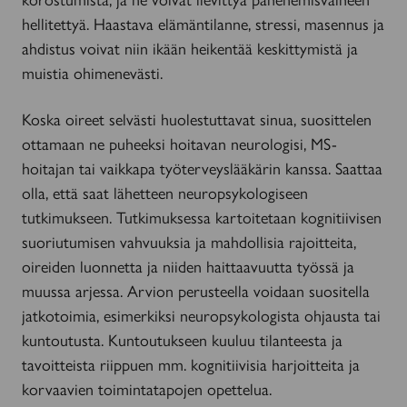
hellitettyä. Haastava elämäntilanne, stressi, masennus ja
ahdistus voivat niin ikään heikentää keskittymistä ja
muistia ohimenevästi.
Koska oireet selvästi huolestuttavat sinua, suosittelen
ottamaan ne puheeksi hoitavan neurologisi, MS-
hoitajan tai vaikkapa työterveyslääkärin kanssa. Saattaa
olla, että saat lähetteen neuropsykologiseen
tutkimukseen. Tutkimuksessa kartoitetaan kognitiivisen
suoriutumisen vahvuuksia ja mahdollisia rajoitteita,
oireiden luonnetta ja niiden haittaavuutta työssä ja
muussa arjessa. Arvion perusteella voidaan suositella
jatkotoimia, esimerkiksi neuropsykologista ohjausta tai
kuntoutusta. Kuntoutukseen kuuluu tilanteesta ja
tavoitteista riippuen mm. kognitiivisia harjoitteita ja
korvaavien toimintatapojen opettelua.