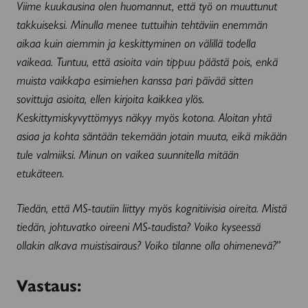
Viime kuukausina olen huomannut, että työ on muuttunut
takkuiseksi. Minulla menee tuttuihin tehtäviin enemmän
aikaa kuin aiemmin ja keskittyminen on välillä todella
vaikeaa. Tuntuu, että asioita vain tippuu päästä pois, enkä
muista vaikkapa esimiehen kanssa pari päivää sitten
sovittuja asioita, ellen kirjoita kaikkea ylös.
Keskittymiskyvyttömyys näkyy myös kotona. Aloitan yhtä
asiaa ja kohta säntään tekemään jotain muuta, eikä mikään
tule valmiiksi. Minun on vaikea suunnitella mitään
etukäteen.
Tiedän, että MS-tautiin liittyy myös kognitiivisia oireita. Mistä
tiedän, johtuvatko oireeni MS-taudista? Voiko kyseessä
ollakin alkava muistisairaus? Voiko tilanne olla ohimenevä?
”
Vastaus: