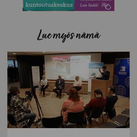
Lue myös nämä
Uusi
malli
harvinaissairauksien
koordinaatioon