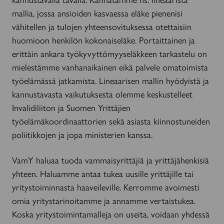
mallia, jossa ansioiden kasvaessa eläke pienenisi
vähitellen ja tulojen yhteensovituksessa otettaisiin
huomioon henkilön kokonaiseläke. Portaittainen ja
erittäin ankara työkyvyttömyyseläkkeen tarkastelu on
mielestämme vanhanaikainen eikä palvele omatoimista
työelämässä jatkamista. Lineaarisen mallin hyödyistä ja
kannustavasta vaikutuksesta olemme keskustelleet
Invalidiliiton ja Suomen Yrittäjien
työelämäkoordinaattorien sekä asiasta kiinnostuneiden
poliitikkojen ja jopa ministerien kanssa.
VamY haluaa tuoda vammaisyrittäjiä ja yrittäjähenkisiä
yhteen. Haluamme antaa tukea uusille yrittäjille tai
yritystoiminnasta haaveileville. Kerromme avoimesti
omia yritystarinoitamme ja annamme vertaistukea.
Koska yritystoimintamalleja on useita, voidaan yhdessä