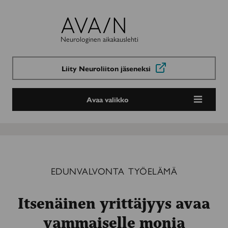
Avain-
lehti
Neurologinen aikakauslehti
Liity Neuroliiton jäseneksi
Avaa valikko
EDUNVALVONTA
TYÖELÄMÄ
Itsenäinen yrittäjyys avaa
vammaiselle monia