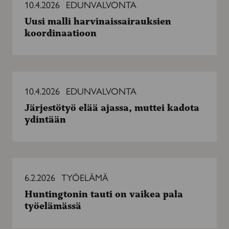
10.4.2026
EDUNVALVONTA
Uusi malli harvinaissairauksien
koordinaatioon
Järjestötyö
elää
10.4.2026
EDUNVALVONTA
ajassa,
Järjestötyö elää ajassa, muttei kadota
muttei
ydintään
kadota
ydintään
Huntingtonin
tauti
6.2.2026
TYÖELÄMÄ
on
Huntingtonin tauti on vaikea pala
vaikea
työelämässä
pala
työelämässä