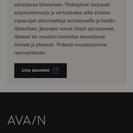
sairastavaa läheisineen. Yhdistykset tarjoavat
asiantuntemusta ja vertaistukea sekä erilaisia
vapaa-ajan aktiviteetteja sairastuneille ja heidän
läheisilleen. Jäseneksi voivat liittyä sairastuneet,
läheiset tai muutoin toimintaa kannattavat
ihmiset ja yhteisöt. Yhdessä muodostamme
neuroyhteisön.
Liity jäseneksi
Avain-
lehti