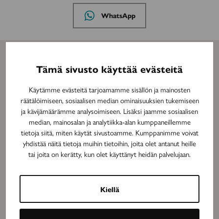
palvelussa
palvelussa
Jaa
WhatsApp
sivu
palvelussa
MAINOS
Tämä sivusto käyttää evästeitä
Käytämme evästeitä tarjoamamme sisällön ja mainosten
räätälöimiseen, sosiaalisen median ominaisuuksien tukemiseen
ja kävijämäärämme analysoimiseen. Lisäksi jaamme sosiaalisen
median, mainosalan ja analytiikka-alan kumppaneillemme
tietoja siitä, miten käytät sivustoamme. Kumppanimme voivat
yhdistää näitä tietoja muihin tietoihin, joita olet antanut heille
tai joita on kerätty, kun olet käyttänyt heidän palvelujaan.
Kiellä
MAINOS