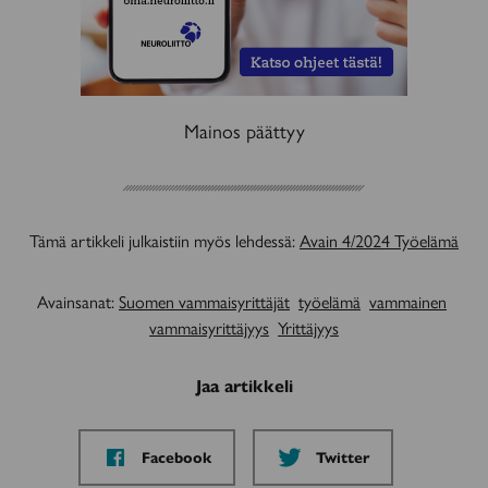
Mainos päättyy
Tämä artikkeli julkaistiin myös lehdessä:
Avain 4/2024 Työelämä
Avainsanat:
Suomen vammaisyrittäjät
työelämä
vammainen
vammaisyrittäjyys
Yrittäjyys
Jaa artikkeli
Jaa
Jaa
Facebook
Twitter
sivu
sivu