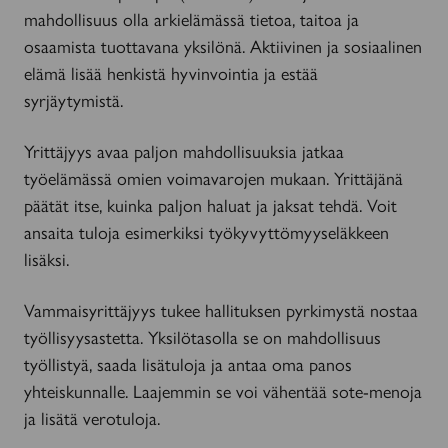
mahdollisuus olla arkielämässä tietoa, taitoa ja
osaamista tuottavana yksilönä. Aktiivinen ja sosiaalinen
elämä lisää henkistä hyvinvointia ja estää
syrjäytymistä.
Yrittäjyys avaa paljon mahdollisuuksia jatkaa
työelämässä omien voimavarojen mukaan. Yrittäjänä
päätät itse, kuinka paljon haluat ja jaksat tehdä. Voit
ansaita tuloja esimerkiksi työkyvyttömyyseläkkeen
lisäksi.
Vammaisyrittäjyys tukee hallituksen pyrkimystä nostaa
työllisyysastetta. Yksilötasolla se on mahdollisuus
työllistyä, saada lisätuloja ja antaa oma panos
yhteiskunnalle. Laajemmin se voi vähentää sote-menoja
ja lisätä verotuloja.