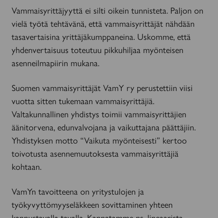
Vammaisyrittäjyyttä ei silti oikein tunnisteta. Paljon on
vielä työtä tehtävänä, että vammaisyrittäjät nähdään
tasavertaisina yrittäjäkumppaneina. Uskomme, että
yhdenvertaisuus toteutuu pikkuhiljaa myönteisen
asenneilmapiirin mukana.
Suomen vammaisyrittäjät VamY ry perustettiin viisi
vuotta sitten tukemaan vammaisyrittäjiä.
Valtakunnallinen yhdistys toimii vammaisyrittäjien
äänitorvena, edunvalvojana ja vaikuttajana päättäjiin.
Yhdistyksen motto “Vaikuta myönteisesti” kertoo
toivotusta asennemuutoksesta vammaisyrittäjiä
kohtaan.
VamYn tavoitteena on yritystulojen ja
työkyvyttömyyseläkkeen sovittaminen yhteen
kannustavalla tavalla. Kannatamme ns. lineaarista