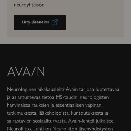
neuroyhteisön.
Liity jäseneksi
Avain-
lehti
Neurologinen aikakauslehti Avain tarjoaa luotettavaa
ja asiantuntevaa tietoa MS-taudin, neurologisten
harvinaissairauksien ja essentiaalisen vapinan
tutkimuksesta, lääkehoidoista, kuntoutuksesta ja
sairastavien sosiaaliturvasta. Avain-lehteä julkaisee
Neuroliitto. Lehti on Neuroliiton jäsenyhdistysten