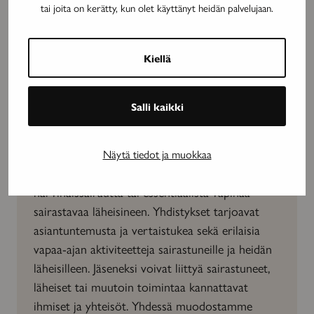
tai joita on kerätty, kun olet käyttänyt heidän palvelujaan.
Kiellä
Salli kaikki
Tule mukaan neuroyhteisöön
Neuroliittoon kuuluu 26 jäsenyhdistystä, joissa
Näytä tiedot ja muokkaa
on jäseninä n. 10 000 MS-tautia, neurologista
harvinaissairautta tai essentiaalista vapinaa
sairastavaa läheisineen. Yhdistykset tarjoavat
asiantuntemusta ja vertaistukea sekä erilaisia
vapaa-ajan aktiviteetteja sairastuneille ja heidän
läheisilleen. Jäseneksi voivat liittyä sairastuneet,
läheiset tai muutoin toimintaa kannattavat
ihmiset ja yhteisöt. Yhdessä muodostamme