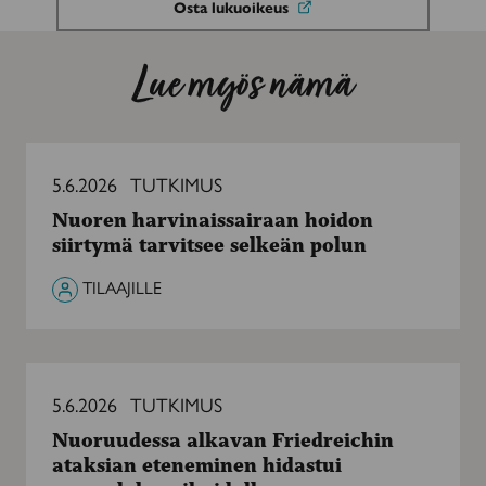
Osta lukuoikeus
Lue myös nämä
Nuoren
harvinaissairaan
5.6.2026
TUTKIMUS
hoidon
Nuoren harvinaissairaan hoidon
siirtymä
siirtymä tarvitsee selkeän polun
tarvitsee
selkeän
TILAAJILLE
polun
Nuoruudessa
alkavan
5.6.2026
TUTKIMUS
Friedreichin
Nuoruudessa alkavan Friedreichin
ataksian
ataksian eteneminen hidastui
eteneminen