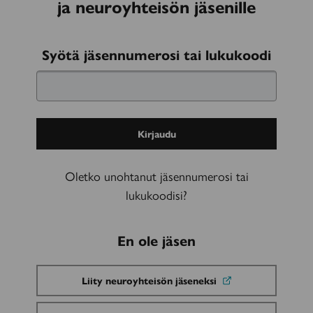
ja neuroyhteisön jäsenille
Kirjaudu
Syötä jäsennumerosi tai lukukoodi
sisään
Oletko unohtanut jäsennumerosi tai
lukukoodisi?
En ole jäsen
Liity neuroyhteisön jäseneksi