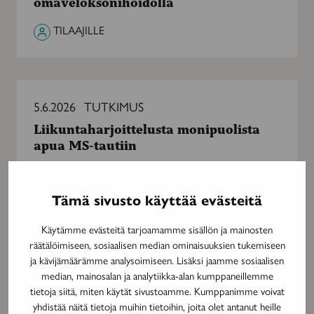
omaveloksonihoidolla
hidastui
omaveloksonihoidolla
TILAAJILLE
Liikuntaharjoittelusta
monipuolista
5.6.2026
TUTKIMUS
apua
Liikuntaharjoittelusta monipuolista
MS-
apua MS-tautiin
tautiin
TILAAJILLE
Tämä sivusto käyttää evästeitä
Käytämme evästeitä tarjoamamme sisällön ja mainosten
räätälöimiseen, sosiaalisen median ominaisuuksien tukemiseen
ja kävijämäärämme analysoimiseen. Lisäksi jaamme sosiaalisen
median, mainosalan ja analytiikka-alan kumppaneillemme
tietoja siitä, miten käytät sivustoamme. Kumppanimme voivat
yhdistää näitä tietoja muihin tietoihin, joita olet antanut heille