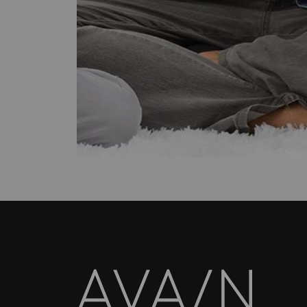
Avain-
lehti