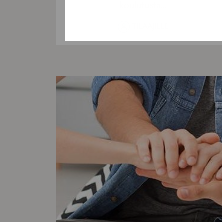
koulutusta...
TILAAJILLE