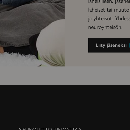
läheisilleen. Jäsene
läheiset tai muuto
ja yhteisöt. Yhd
neuroyhteisön.
Liity jäseneksi
NEUROLIITTO TIEDOTTAA