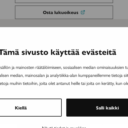
Osta lukuoikeus
Tämä sivusto käyttää evästeitä
Nuoruudessa
Li
ällön ja mainosten räätälöimiseen, sosiaalisen median ominaisuuksien 
alkavan
mo
5.6.2026
TUTKIMUS
alisen median, mainosalan ja analytiikka-alan kumppaneillemme tietoja si
Friedreichin
a
Nuoruudessa alkavan
ja muihin tietoihin, joita olet antanut heille tai joita on kerätty, kun ol
ataksian
M
Friedreichin ataksian
eteneminen
ta
eteneminen hidastui
hidastui
omaveloksonihoidolla
omaveloksonihoidolla
Kiellä
Salli kaikki
Lapsuudessa tai nuoruudessa alkava
sairaus etenee yleensä nopeammin ja
Näytä tiedot ja muokkaa