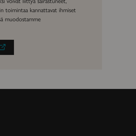
ksi voivat liittyä sairastuneet,
in toimintaa kannattavat ihmiset
essä muodostamme