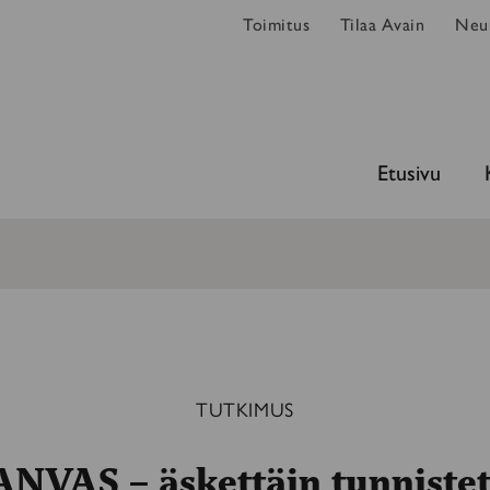
Toimitus
Tilaa Avain
Neur
Etusivu
TUTKIMUS
NVAS – äskettäin tunniste