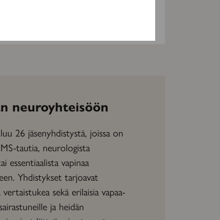
TILAAJILLE
n neuroyhteisöön
uu 26 jäsenyhdistystä, joissa on
 MS-tautia, neurologista
tai essentiaalista vapinaa
neen. Yhdistykset tarjoavat
vertaistukea sekä erilaisia vapaa-
sairastuneille ja heidän