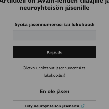
Artikkeli on Avain-lehden tilaajille j
neuroyhteisön jäsenille
Kirjaudu
Syötä jäsennumerosi tai lukukoodi
sisään
Oletko unohtanut jäsennumerosi tai
lukukoodisi?
En ole jäsen
Liity neuroyhteisön jäseneksi