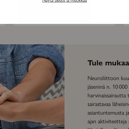
aiheuttaa ajan mittaan raskaamman...
TILAAJILLE
Tule mukaa
Neuroliittoon kuul
jäseninä n. 10 000
harvinaissairautta 
sairastavaa läheisi
asiantuntemusta ja 
ajan aktiviteetteja 