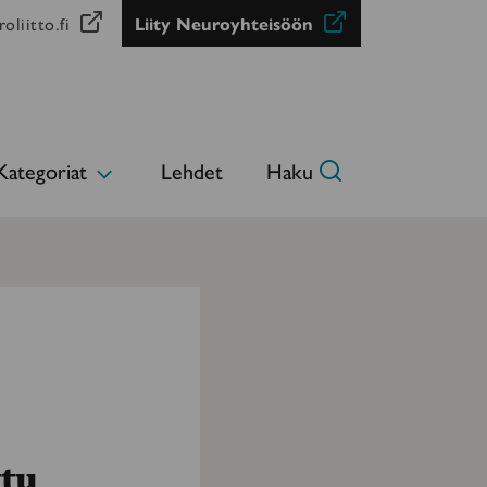
oliitto.fi
Liity Neuroyhteisöön
Kategoriat
Lehdet
Haku
Avaa
alavalikko
ttu