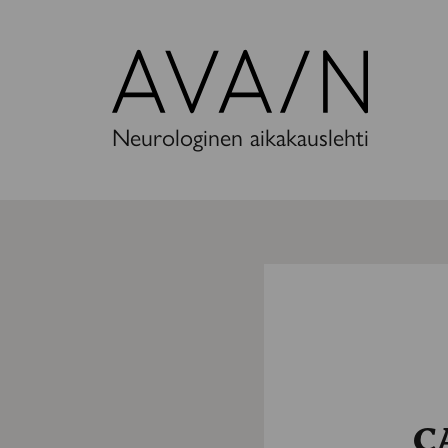
Avain-
lehti
Neurologinen aikakauslehti
CA