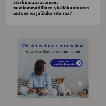
Harkinnanvarainen,
–
moniammatillinen yksilökuntoutus –
mitä
mitä se on ja kuka sitä saa?
se
on
ja
kuka
sitä
MAINOS
saa?