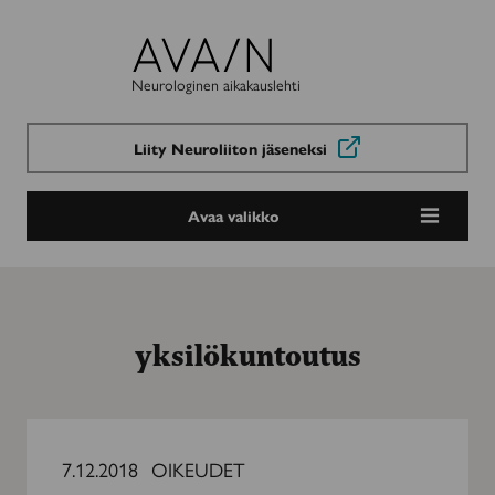
Avain-
lehti
Neurologinen aikakauslehti
Liity Neuroliiton jäseneksi
Avaa valikko
yksilökuntoutus
Harkinnanvarainen,
moniammatillinen
7.12.2018
OIKEUDET
yksilökuntoutus