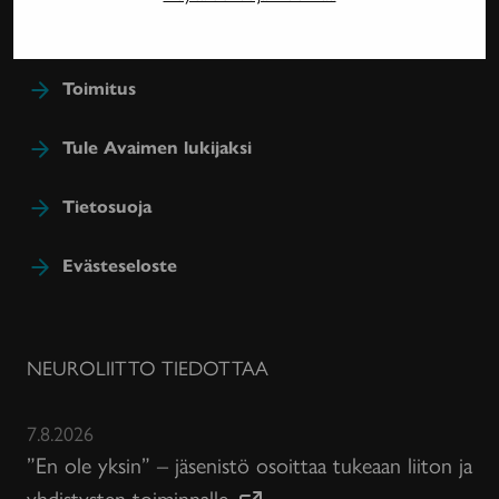
jäsenetu.
Toimitus
Tule Avaimen lukijaksi
Tietosuoja
Evästeseloste
NEUROLIITTO TIEDOTTAA
7.8.2026
”En ole yksin” – jäsenistö osoittaa tukeaan liiton ja
yhdistysten toiminnalle