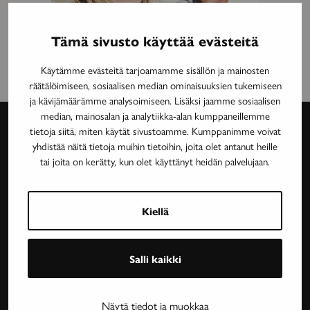
Tämä sivusto käyttää evästeitä
Käytämme evästeitä tarjoamamme sisällön ja mainosten
räätälöimiseen, sosiaalisen median ominaisuuksien tukemiseen
ja kävijämäärämme analysoimiseen. Lisäksi jaamme sosiaalisen
median, mainosalan ja analytiikka-alan kumppaneillemme
tietoja siitä, miten käytät sivustoamme. Kumppanimme voivat
yhdistää näitä tietoja muihin tietoihin, joita olet antanut heille
Avain-
tai joita on kerätty, kun olet käyttänyt heidän palvelujaan.
lehti
Neurologinen aikakauslehti Avain tarjoaa luotettavaa
Kiellä
ja asiantuntevaa tietoa MS-taudin, neurologisten
harvinaissairauksien ja essentiaalisen vapinan
Salli kaikki
tutkimuksesta, lääkehoidoista, kuntoutuksesta ja
sairastavien sosiaaliturvasta. Avain-lehteä julkaisee
Neuroliitto. Lehti on Neuroliiton jäsenyhdistysten
Näytä tiedot ja muokkaa