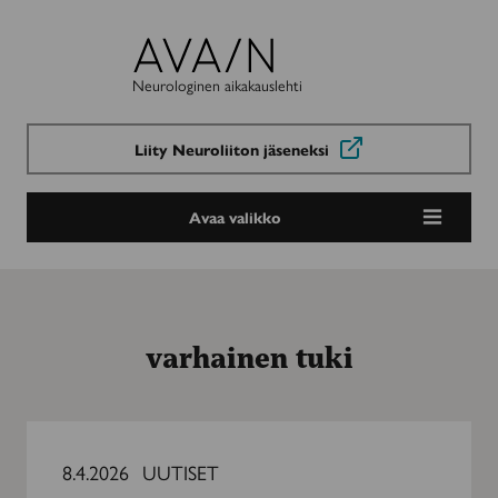
Avain-
lehti
Neurologinen aikakauslehti
Liity Neuroliiton jäseneksi
Avaa valikko
varhainen tuki
”Hyvinvointialueilla
ei
8.4.2026
UUTISET
ole