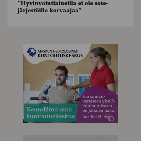
”Hyvinvointialueilla ei ole sote-
sote-
järjestöille korvaajaa”
järjestöille
korvaajaa”
MAINOS
MAINOS