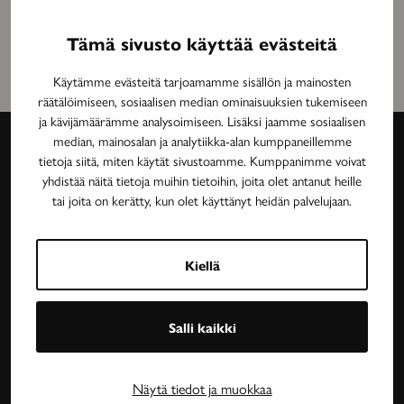
Tämä sivusto käyttää evästeitä
Käytämme evästeitä tarjoamamme sisällön ja mainosten
räätälöimiseen, sosiaalisen median ominaisuuksien tukemiseen
ja kävijämäärämme analysoimiseen. Lisäksi jaamme sosiaalisen
median, mainosalan ja analytiikka-alan kumppaneillemme
tietoja siitä, miten käytät sivustoamme. Kumppanimme voivat
Avain-
yhdistää näitä tietoja muihin tietoihin, joita olet antanut heille
tai joita on kerätty, kun olet käyttänyt heidän palvelujaan.
lehti
Neurologinen aikakauslehti Avain tarjoaa luotettavaa
Kiellä
ja asiantuntevaa tietoa MS-taudin, neurologisten
harvinaissairauksien ja essentiaalisen vapinan
tutkimuksesta, lääkehoidoista, kuntoutuksesta ja
Salli kaikki
sairastavien sosiaaliturvasta. Avain-lehteä julkaisee
Neuroliitto. Lehti on Neuroliiton jäsenyhdistysten
Näytä tiedot ja muokkaa
jäsenetu.