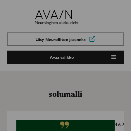
Avain-
lehti
Neurologinen aikakauslehti
Liity Neuroliiton jäseneksi
Avaa valikko
solumalli
Ihmisperäiset
solumallit
4.6.202
avaavat