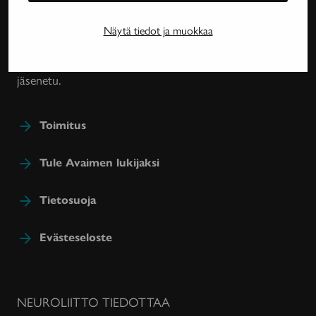
harvinaissairauksien ja essentiaalisen vapinan
tutkimuksesta, lääkehoidoista, kuntoutuksesta ja
Näytä tiedot ja muokkaa
sairastavien sosiaaliturvasta. Avain-lehteä julkaisee
Neuroliitto. Lehti on Neuroliiton jäsenyhdistysten
jäsenetu.
Toimitus
Tule Avaimen lukijaksi
Tietosuoja
Evästeseloste
NEUROLIITTO TIEDOTTAA