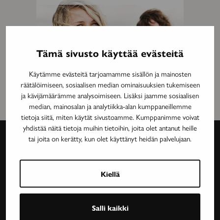
Tämä sivusto käyttää evästeitä
Käytämme evästeitä tarjoamamme sisällön ja mainosten
räätälöimiseen, sosiaalisen median ominaisuuksien tukemiseen
ja kävijämäärämme analysoimiseen. Lisäksi jaamme sosiaalisen
median, mainosalan ja analytiikka-alan kumppaneillemme
tietoja siitä, miten käytät sivustoamme. Kumppanimme voivat
yhdistää näitä tietoja muihin tietoihin, joita olet antanut heille
tai joita on kerätty, kun olet käyttänyt heidän palvelujaan.
Avain-
lehti
Kiellä
Neurologinen aikakauslehti Avain tarjoaa luotettavaa
Salli kaikki
ja asiantuntevaa tietoa MS-taudin, neurologisten