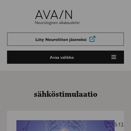
Avain-
lehti
Neurologinen aikakauslehti
Liity Neuroliiton jäseneksi
Avaa valikko
sähköstimulaatio
Onnistunut
kivun
5.12.20
hoito