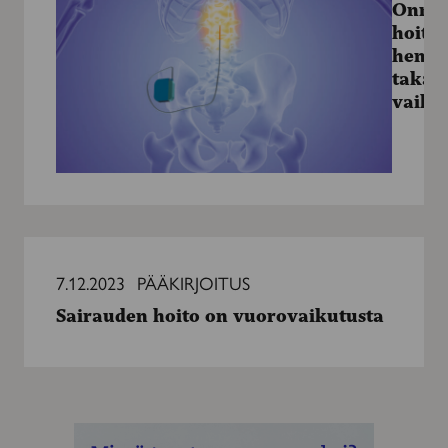
Onnis
voi
hoito 
pelastaa
henki
henkiä
takaj
–
vaiku
näin
takajuostestimulaatio
vaikuttaa
Sairauden
hoito
7.12.2023
PÄÄKIRJOITUS
on
Sairauden hoito on vuorovaikutusta
vuorovaikutusta
MAINOS