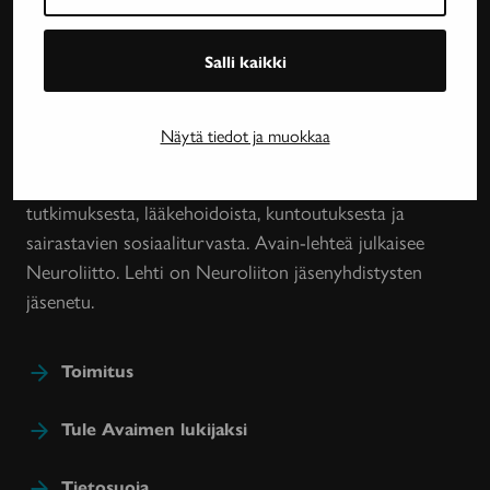
Avain-
Salli kaikki
lehti
Neurologinen aikakauslehti Avain tarjoaa luotettavaa
Näytä tiedot ja muokkaa
ja asiantuntevaa tietoa MS-taudin, neurologisten
harvinaissairauksien ja essentiaalisen vapinan
tutkimuksesta, lääkehoidoista, kuntoutuksesta ja
sairastavien sosiaaliturvasta. Avain-lehteä julkaisee
Neuroliitto. Lehti on Neuroliiton jäsenyhdistysten
jäsenetu.
Toimitus
Tule Avaimen lukijaksi
Tietosuoja