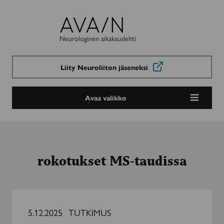
Avain-
lehti
Neurologinen aikakauslehti
Liity Neuroliiton jäseneksi
Avaa valikko
rokotukset MS-taudissa
MS-
potilaat
5.12.2025
TUTKIMUS
voivat