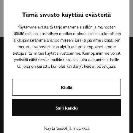
Tämä sivusto käyttää evästeitä
Käytämme evästeitä tarjoamamme sisällön ja mainosten
räätälöimiseen, sosiaalisen median ominaisuuksien tukemiseen
ja kävijämäärämme analysoimiseen. Lisäksi jaamme sosiaalisen
median, mainosalan ja analytiikka-alan kumppaneillemme
tietoja siitä, miten käytät sivustoamme. Kumppanimme voivat
Avain-
yhdistää näitä tietoja muihin tietoihin, joita olet antanut heille
tai joita on kerätty, kun olet käyttänyt heidän palvelujaan.
lehti
Neurologinen aikakauslehti Avain tarjoaa luotettavaa
Kiellä
ja asiantuntevaa tietoa MS-taudin, neurologisten
harvinaissairauksien ja essentiaalisen vapinan
tutkimuksesta, lääkehoidoista, kuntoutuksesta ja
Salli kaikki
sairastavien sosiaaliturvasta. Avain-lehteä julkaisee
Neuroliitto. Lehti on Neuroliiton jäsenyhdistysten
Näytä tiedot ja muokkaa
jäsenetu.