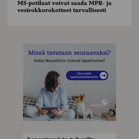
MS-potilaat voivat saada MPR- ja
saada
vesirokkorokotteet turvallisesti
MPR-
ja
vesirokkorokotteet
turvallisesti
MAINOS
MAINOS