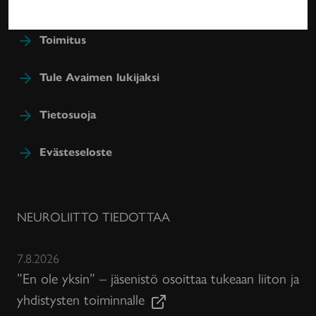
Toimitus
Tule Avaimen lukijaksi
Tietosuoja
Evästeseloste
NEUROLIITTO TIEDOTTAA
7.8.2026
”En ole yksin” – jäsenistö osoittaa tukeaan liiton ja
yhdistysten toiminnalle