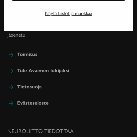
harvinaissairauksien ja essentiaalisen vapinan
tutkimuksesta, lääkehoidoista, kuntoutuksesta ja
Näytä tiedot ja muokkaa
sairastavien sosiaaliturvasta. Avain-lehteä julkaisee
Neuroliitto. Lehti on Neuroliiton jäsenyhdistysten
jäsenetu.
Toimitus
Tule Avaimen lukijaksi
Tietosuoja
Evästeseloste
NEUROLIITTO TIEDOTTAA