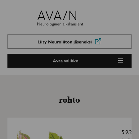
Avain-
lehti
Neurologinen aikakauslehti
Liity Neuroliiton jäseneksi
Avaa valikko
rohto
Rakkauden
puutarha
5.9.201