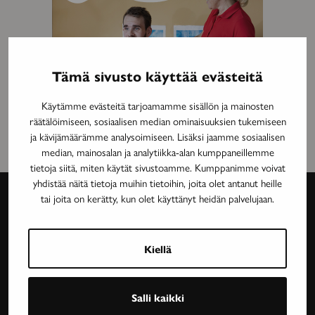
Tämä sivusto käyttää evästeitä
Käytämme evästeitä tarjoamamme sisällön ja mainosten
räätälöimiseen, sosiaalisen median ominaisuuksien tukemiseen
ja kävijämäärämme analysoimiseen. Lisäksi jaamme sosiaalisen
median, mainosalan ja analytiikka-alan kumppaneillemme
tietoja siitä, miten käytät sivustoamme. Kumppanimme voivat
yhdistää näitä tietoja muihin tietoihin, joita olet antanut heille
tai joita on kerätty, kun olet käyttänyt heidän palvelujaan.
Avain-
lehti
Kiellä
Neurologinen aikakauslehti Avain tarjoaa luotettavaa
Salli kaikki
ja asiantuntevaa tietoa MS-taudin, neurologisten