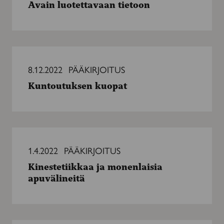
Avain luotettavaan tietoon
Kuntoutuksen
kuopat
8.12.2022
PÄÄKIRJOITUS
Kuntoutuksen kuopat
Kinestetiikkaa
ja
1.4.2022
PÄÄKIRJOITUS
monenlaisia
Kinestetiikkaa ja monenlaisia
apuvälineitä
apuvälineitä