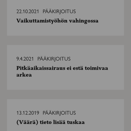
Vaikuttamistyöhön
vahingossa
22.10.2021
PÄÄKIRJOITUS
Vaikuttamistyöhön vahingossa
Pitkäaikaissairaus
ei
9.4.2021
PÄÄKIRJOITUS
estä
Pitkäaikaissairaus ei estä toimivaa
toimivaa
arkea
arkea
(Väärä)
tieto
13.12.2019
PÄÄKIRJOITUS
lisää
(Väärä) tieto lisää tuskaa
tuskaa