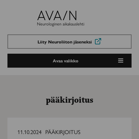
Avain-
lehti
Neurologinen aikakauslehti
Liity Neuroliiton jäseneksi
Avaa valikko
pääkirjoitus
Avain
luotettavaan
11.10.2024
PÄÄKIRJOITUS
tietoon