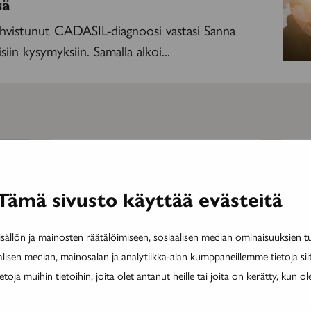
sä
ahvistunut CADASIL-diagnoosi vastasi Sanna
iin kysymyksiin. Samalla alkoi...
MAINOS
MAINOS
Tämä sivusto käyttää evästeitä
ällön ja mainosten räätälöimiseen, sosiaalisen median ominaisuuksien 
alisen median, mainosalan ja analytiikka-alan kumppaneillemme tietoja si
ja muihin tietoihin, joita olet antanut heille tai joita on kerätty, kun ol