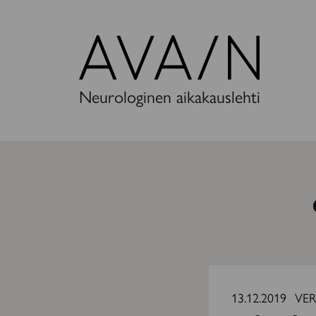
Avain-
lehti
Neurologinen aikakauslehti
Uuden
edessä
13.12.2019
VER