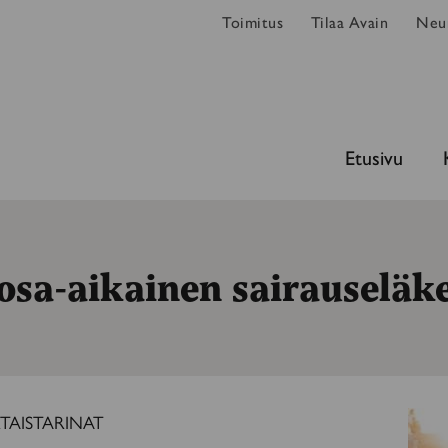
Toimitus
Tilaa Avain
Neur
Etusivu
osa-aikainen sairauseläk
TAISTARINAT