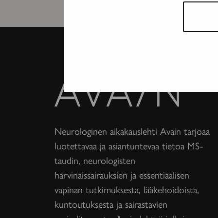
Avain-
lehti
Neurologinen aikakauslehti Avain tarjoaa
luotettavaa ja asiantuntevaa tietoa MS-
taudin, neurologisten
harvinaissairauksien ja essentiaalisen
vapinan tutkimuksesta, lääkehoidoista,
kuntoutuksesta ja sairastavien