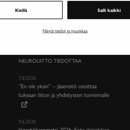
Kiellä
Salli kaikki
Näytä tiedot ja muokkaa
NEUROLIITTO TIEDOTTAA
7.8.2026
”En ole yksin” – jäsenistö osoittaa
tukeaan liiton ja yhdistysten toiminnalle
9.6.2026
Järjestöbarometri 2026: Sote-järjestöjen