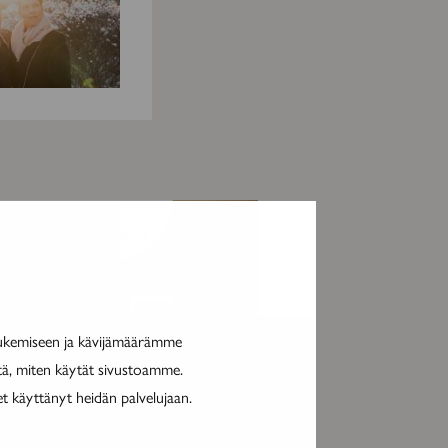
MAINOS
tukemiseen ja kävijämäärämme
itä, miten käytät sivustoamme.
et käyttänyt heidän palvelujaan.