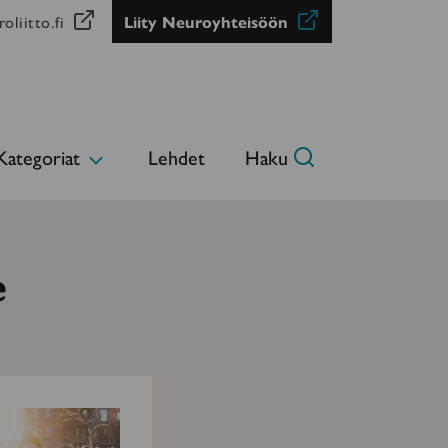
oliitto.fi
Liity Neuroyhteisöön
Kategoriat
Lehdet
Haku
Avaa
alavalikko
e