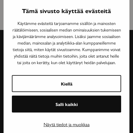
Tämä sivusto käyttää evästeitä
Käytämme evästeitä tarjoamamme sisällön ja mainosten
räätälöimiseen, sosiaalisen median ominaisuuksien tukemiseen
ja kävijämäärämme analysoimiseen. Lisäksi jaamme sosiaalisen
median, mainosalan ja analytiikka-alan kumppaneillemme
tietoja siitä, miten käytät sivustoamme. Kumppanimme voivat
Avain-
yhdistää näitä tietoja muihin tietoihin, joita olet antanut heille
lehti
tai joita on kerätty, kun olet käyttänyt heidän palvelujaan.
Neurologinen aikakauslehti Avain tarjoaa luotettavaa
ja asiantuntevaa tietoa MS-taudin, neurologisten
Kiellä
harvinaissairauksien ja essentiaalisen vapinan
tutkimuksesta, lääkehoidoista, kuntoutuksesta ja
Salli kaikki
sairastavien sosiaaliturvasta. Avain-lehteä julkaisee
Neuroliitto. Lehti on Neuroliiton jäsenyhdistysten
jäsenetu.
Näytä tiedot ja muokkaa