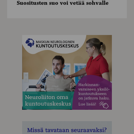
Suositusten suo voi vetää sohvalle
vetää
sohvalle
MAINOS
MAINOS