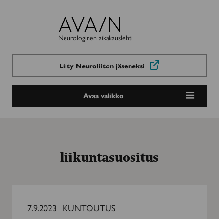
Avain-
lehti
Neurologinen aikakauslehti
Liity Neuroliiton jäseneksi
Avaa valikko
liikuntasuositus
Suositusten
suo
7.9.2023
KUNTOUTUS
voi