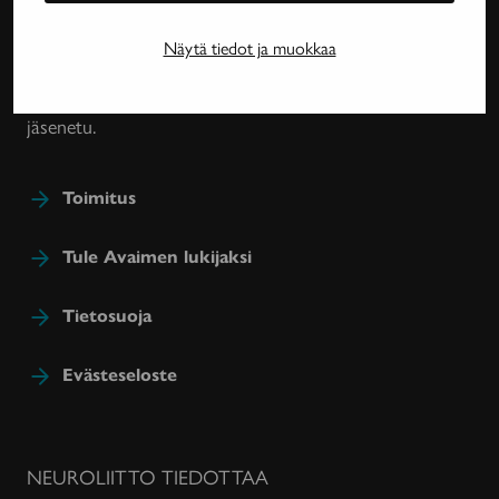
harvinaissairauksien ja essentiaalisen vapinan
tutkimuksesta, lääkehoidoista, kuntoutuksesta ja
Näytä tiedot ja muokkaa
sairastavien sosiaaliturvasta. Avain-lehteä julkaisee
Neuroliitto. Lehti on Neuroliiton jäsenyhdistysten
jäsenetu.
Toimitus
Tule Avaimen lukijaksi
Tietosuoja
Evästeseloste
NEUROLIITTO TIEDOTTAA