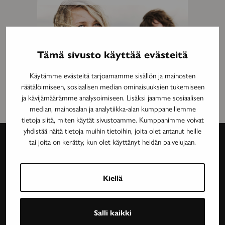
Tämä sivusto käyttää evästeitä
Käytämme evästeitä tarjoamamme sisällön ja mainosten
räätälöimiseen, sosiaalisen median ominaisuuksien tukemiseen
ja kävijämäärämme analysoimiseen. Lisäksi jaamme sosiaalisen
median, mainosalan ja analytiikka-alan kumppaneillemme
tietoja siitä, miten käytät sivustoamme. Kumppanimme voivat
yhdistää näitä tietoja muihin tietoihin, joita olet antanut heille
tai joita on kerätty, kun olet käyttänyt heidän palvelujaan.
Avain-
lehti
Kiellä
Neurologinen aikakauslehti Avain tarjoaa luotettavaa
Salli kaikki
ja asiantuntevaa tietoa MS-taudin, neurologisten