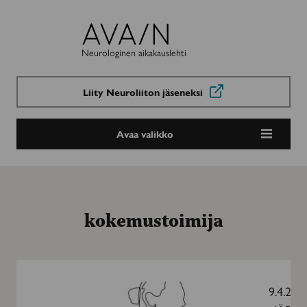
Avain-
lehti
Neurologinen aikakauslehti
Liity Neuroliiton jäseneksi
Avaa valikko
kokemustoimija
Kuusi
kokemustoimijaa
9.4.202
kertoo