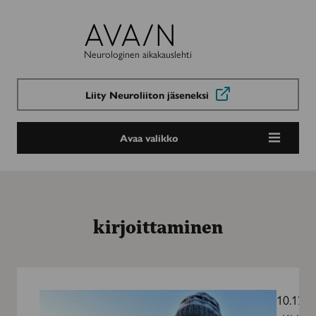
Avain-
lehti
Neurologinen aikakauslehti
Liity Neuroliiton jäseneksi
Avaa valikko
kirjoittaminen
Sanoista
piirtyy
10.12.2
toivo