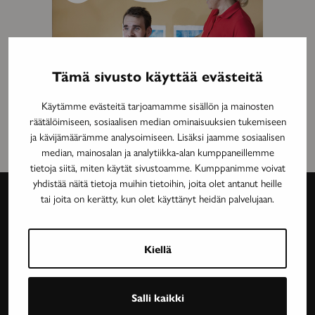
Tämä sivusto käyttää evästeitä
Käytämme evästeitä tarjoamamme sisällön ja mainosten
räätälöimiseen, sosiaalisen median ominaisuuksien tukemiseen
ja kävijämäärämme analysoimiseen. Lisäksi jaamme sosiaalisen
median, mainosalan ja analytiikka-alan kumppaneillemme
tietoja siitä, miten käytät sivustoamme. Kumppanimme voivat
yhdistää näitä tietoja muihin tietoihin, joita olet antanut heille
tai joita on kerätty, kun olet käyttänyt heidän palvelujaan.
Avain-
lehti
Kiellä
Neurologinen aikakauslehti Avain tarjoaa luotettavaa
Salli kaikki
ja asiantuntevaa tietoa MS-taudin, neurologisten