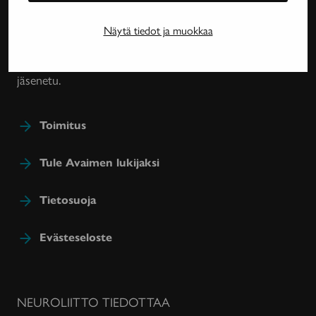
harvinaissairauksien ja essentiaalisen vapinan
tutkimuksesta, lääkehoidoista, kuntoutuksesta ja
Näytä tiedot ja muokkaa
sairastavien sosiaaliturvasta. Avain-lehteä julkaisee
Neuroliitto. Lehti on Neuroliiton jäsenyhdistysten
jäsenetu.
Toimitus
Tule Avaimen lukijaksi
Tietosuoja
Evästeseloste
NEUROLIITTO TIEDOTTAA