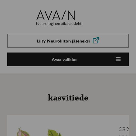
Avain-
lehti
Neurologinen aikakauslehti
Liity Neuroliiton jäseneksi
Avaa valikko
kasvitiede
Rakkauden
puutarha
5.9.201