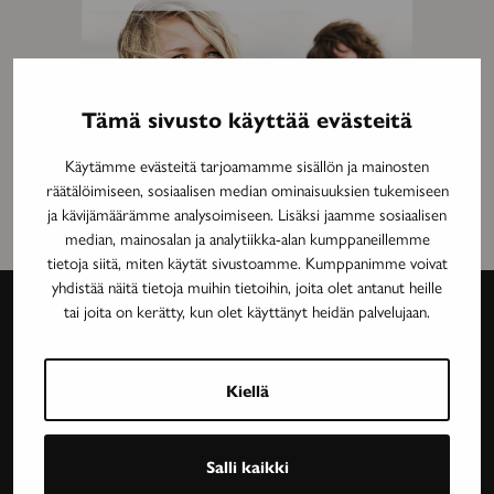
Tämä sivusto käyttää evästeitä
Käytämme evästeitä tarjoamamme sisällön ja mainosten
räätälöimiseen, sosiaalisen median ominaisuuksien tukemiseen
ja kävijämäärämme analysoimiseen. Lisäksi jaamme sosiaalisen
median, mainosalan ja analytiikka-alan kumppaneillemme
tietoja siitä, miten käytät sivustoamme. Kumppanimme voivat
yhdistää näitä tietoja muihin tietoihin, joita olet antanut heille
tai joita on kerätty, kun olet käyttänyt heidän palvelujaan.
Avain-
lehti
Kiellä
Neurologinen aikakauslehti Avain tarjoaa luotettavaa
Salli kaikki
ja asiantuntevaa tietoa MS-taudin, neurologisten