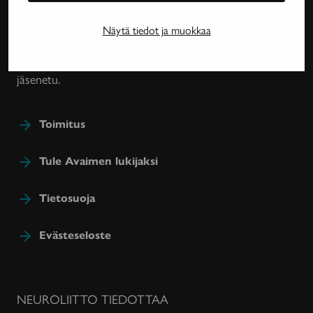
harvinaissairauksien ja essentiaalisen vapinan
tutkimuksesta, lääkehoidoista, kuntoutuksesta ja
Näytä tiedot ja muokkaa
sairastavien sosiaaliturvasta. Avain-lehteä julkaisee
Neuroliitto. Lehti on Neuroliiton jäsenyhdistysten
jäsenetu.
Toimitus
Tule Avaimen lukijaksi
Tietosuoja
Evästeseloste
NEUROLIITTO TIEDOTTAA