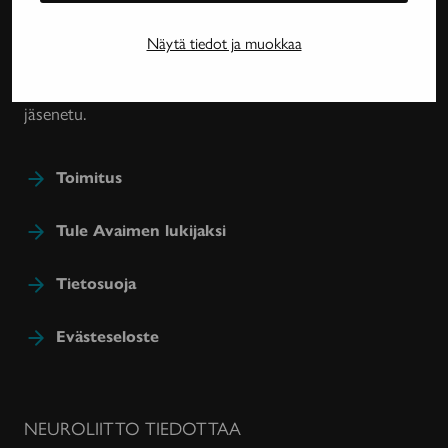
harvinaissairauksien ja essentiaalisen vapinan
tutkimuksesta, lääkehoidoista, kuntoutuksesta ja
Näytä tiedot ja muokkaa
sairastavien sosiaaliturvasta. Avain-lehteä julkaisee
Neuroliitto. Lehti on Neuroliiton jäsenyhdistysten
jäsenetu.
Toimitus
Tule Avaimen lukijaksi
Tietosuoja
Evästeseloste
NEUROLIITTO TIEDOTTAA