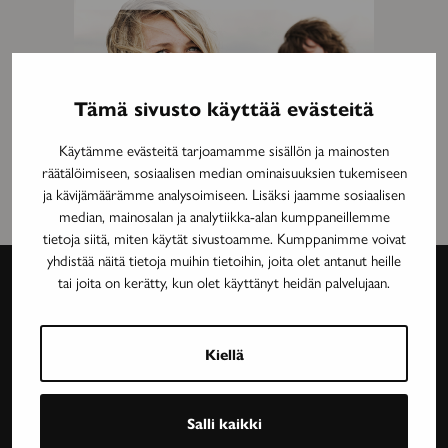
Tämä sivusto käyttää evästeitä
Käytämme evästeitä tarjoamamme sisällön ja mainosten
räätälöimiseen, sosiaalisen median ominaisuuksien tukemiseen
ja kävijämäärämme analysoimiseen. Lisäksi jaamme sosiaalisen
median, mainosalan ja analytiikka-alan kumppaneillemme
tietoja siitä, miten käytät sivustoamme. Kumppanimme voivat
yhdistää näitä tietoja muihin tietoihin, joita olet antanut heille
tai joita on kerätty, kun olet käyttänyt heidän palvelujaan.
Avain-
lehti
Kiellä
Neurologinen aikakauslehti Avain tarjoaa luotettavaa
Salli kaikki
ja asiantuntevaa tietoa MS-taudin, neurologisten