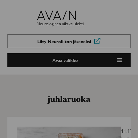
Avain-
lehti
Neurologinen aikakauslehti
Liity Neuroliiton jäseneksi
Avaa valikko
juhlaruoka
Juhlaherkkuja
ajatuksella
11.12.2