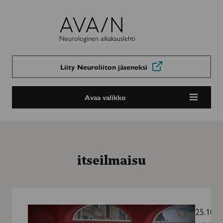
Avain-
lehti
Neurologinen aikakauslehti
Liity Neuroliiton jäseneksi
Avaa valikko
itseilmaisu
Digitaalisuus
on
25.10.2
elämän