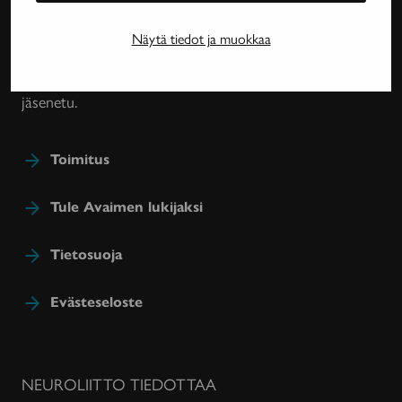
harvinaissairauksien ja essentiaalisen vapinan
tutkimuksesta, lääkehoidoista, kuntoutuksesta ja
Näytä tiedot ja muokkaa
sairastavien sosiaaliturvasta. Avain-lehteä julkaisee
Neuroliitto. Lehti on Neuroliiton jäsenyhdistysten
jäsenetu.
Toimitus
Tule Avaimen lukijaksi
Tietosuoja
Evästeseloste
NEUROLIITTO TIEDOTTAA