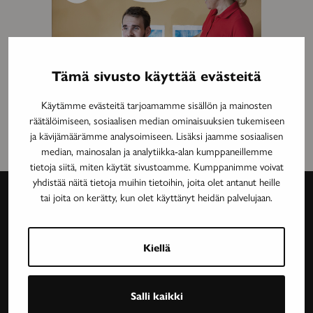
Tämä sivusto käyttää evästeitä
Käytämme evästeitä tarjoamamme sisällön ja mainosten
räätälöimiseen, sosiaalisen median ominaisuuksien tukemiseen
ja kävijämäärämme analysoimiseen. Lisäksi jaamme sosiaalisen
median, mainosalan ja analytiikka-alan kumppaneillemme
tietoja siitä, miten käytät sivustoamme. Kumppanimme voivat
yhdistää näitä tietoja muihin tietoihin, joita olet antanut heille
tai joita on kerätty, kun olet käyttänyt heidän palvelujaan.
Avain-
lehti
Kiellä
Neurologinen aikakauslehti Avain tarjoaa luotettavaa
Salli kaikki
ja asiantuntevaa tietoa MS-taudin, neurologisten