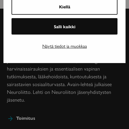
Kiellä
Salli kaikki
Avain-
lehti
Näytä tiedot ja muokkaa
Neurologinen aikakauslehti Avain tarjoaa luotettavaa
ja asiantuntevaa tietoa MS-taudin, neurologisten
harvinaissairauksien ja essentiaalisen vapinan
tutkimuksesta, lääkehoidoista, kuntoutuksesta ja
sairastavien sosiaaliturvasta. Avain-lehteä julkaisee
Neuroliitto. Lehti on Neuroliiton jäsenyhdistysten
jäsenetu.
Toimitus