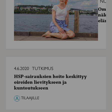
NUO
Oman
näköi
elämä
HSP-
sairauksien
4.6.2020
TUTKIMUS
hoito
HSP-sairauksien hoito keskittyy
keskittyy
oireiden lievitykseen ja
oireiden
kuntoutukseen
lievitykseen
ja
TILAAJILLE
kuntoutukseen