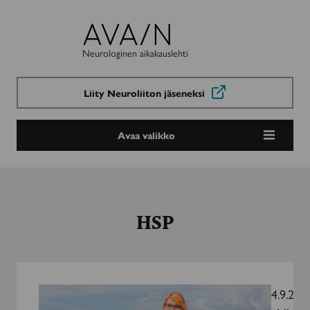
Avain-
lehti
Neurologinen aikakauslehti
Liity Neuroliiton jäseneksi
Avaa valikko
HSP
Oman
näköinen
4.9.202
elämä