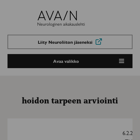
Avain-
lehti
Neurologinen aikakauslehti
Liity Neuroliiton jäseneksi
Avaa valikko
hoidon tarpeen arviointi
Jaettu
päätöksenteko
6.2.202
tuo