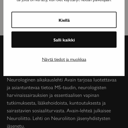
Kiellä
Salli kaikki
Avain-
Näytä tiedot ja muokkaa
lehti
Neurologinen aikakauslehti Avain tarjoaa luotettavaa
ja asiantuntevaa tietoa MS-taudin, neurologisten
harvinaissairauksien ja essentiaalisen vapinan
tutkimuksesta, lääkehoidoista, kuntoutuksesta ja
sairastavien sosiaaliturvasta. Avain-lehteä julkaisee
Neuroliitto. Lehti on Neuroliiton jäsenyhdistysten
jäsenetu.