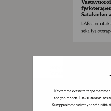
Vastavuoroi
tukea
fysioterapeu
–
Satakielen 
fysioterapeuttiopisk
ja
LAB-ammattikor
Palvelutalo
sekä fysioterape
Satakielen
arki
kohtaavat
Käytämme evästeitä tarjoamamme sis
analysoimiseen. Lisäksi jaamme sosia
Kumppanimme voivat yhdistää näitä tieto