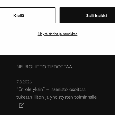
Kiellä
Salli kaikki
Näytä tiedot ja muokkaa
NEUROLIITTO TIEDOTTAA
7.8.2026
”En ole yksin” – jäsenistö osoittaa
tukeaan liiton ja yhdistysten toiminnalle