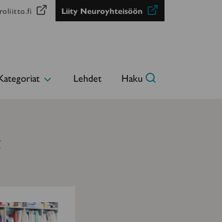
oliitto.fi
Liity Neuroyhteisöön
Kategoriat
Lehdet
Haku
Avaa
alavalikko
t