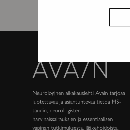
Avain-
lehti
Neurologinen aikakauslehti Avain tarjoaa
luotettavaa ja asiantuntevaa tietoa MS-
taudin, neurologisten
harvinaissairauksien ja essentiaalisen
vapinan tutkimuksesta, lääkehoidoista,