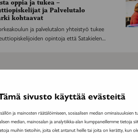
sta oppia ja tukea –
ttiopiskelijat ja Palvelutalo
arki kohtaavat
elijat
keakoulun ja palvelutalon yhteistyö tukee
uttiopiskelijoiden opintoja että Satakielen...
MAINOS
MAINOS
Tämä sivusto käyttää evästeitä
ällön ja mainosten räätälöimiseen, sosiaalisen median ominaisuuksien 
alisen median, mainosalan ja analytiikka-alan kumppaneillemme tietoja si
ja muihin tietoihin, joita olet antanut heille tai joita on kerätty, kun ol