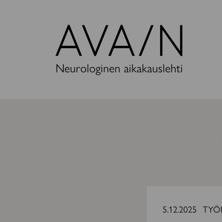
Avain-
lehti
Neurologinen aikakauslehti
Vastavuoroista
oppia
5.12.2025
TYÖ
ja