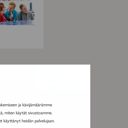
MAINOS
tukemiseen ja kävijämäärämme
itä, miten käytät sivustoamme.
et käyttänyt heidän palvelujaan.