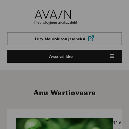
Avain-
lehti
Neurologinen aikakauslehti
Liity Neuroliiton jäseneksi
Avaa valikko
Anu Wartiovaara
Tutkimus:
Virusinfektio
11.6.20
voi