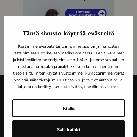
Tämä sivusto käyttää evästeitä
Käytämme evästeitä tarjoamamme sisällön ja mainosten
räätälöimiseen, sosiaalisen median ominaisuuksien tukemiseen
ja kävijämäärämme analysoimiseen. Lisäksi jaamme sosiaalisen
median, mainosalan ja analytiikka-alan kumppaneillemme
tietoja siitä, miten käytät sivustoamme. Kumppanimme voivat
yhdistää näitä tietoja muihin tietoihin, joita olet antanut heille
tai joita on kerätty, kun olet käyttänyt heidän palvelujaan.
Avain-
lehti
Kiellä
Neurologinen aikakauslehti Avain tarjoaa luotettavaa
Salli kaikki
ja asiantuntevaa tietoa MS-taudin, neurologisten