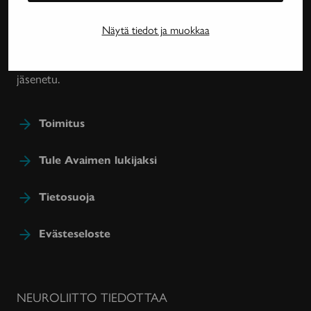
harvinaissairauksien ja essentiaalisen vapinan
tutkimuksesta, lääkehoidoista, kuntoutuksesta ja
Näytä tiedot ja muokkaa
sairastavien sosiaaliturvasta. Avain-lehteä julkaisee
Neuroliitto. Lehti on Neuroliiton jäsenyhdistysten
jäsenetu.
Toimitus
Tule Avaimen lukijaksi
Tietosuoja
Evästeseloste
NEUROLIITTO TIEDOTTAA