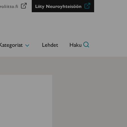
oliitto.fi
Liity Neuroyhteisöön
Kategoriat
Lehdet
Haku
Avaa
alavalikko