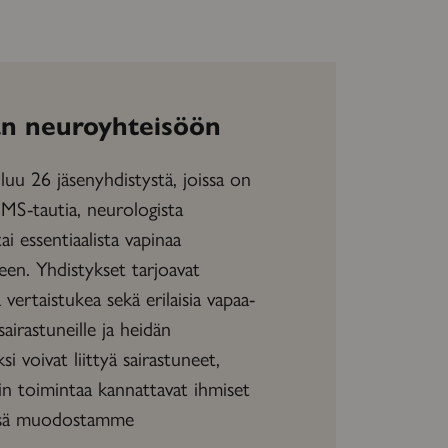
n neuroyhteisöön
uu 26 jäsenyhdistystä, joissa on
 MS-tautia, neurologista
tai essentiaalista vapinaa
neen. Yhdistykset tarjoavat
vertaistukea sekä erilaisia vapaa-
sairastuneille ja heidän
ksi voivat liittyä sairastuneet,
in toimintaa kannattavat ihmiset
essä muodostamme