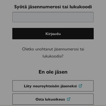
Kirjaudu
Syötä jäsennumerosi tai lukukoodi
sisään
Oletko unohtanut jäsennumerosi tai
lukukoodisi?
En ole jäsen
Liity neuroyhteisön jäseneksi
Osta lukuoikeus