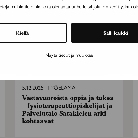
ja muihin tietoihin, joita olet antanut heille tai joita on kerätty, kun ol
Vastavuoroista
N
oppia
sa
ja
ja
Kiellä
Salli kaikki
tukea
a
–
tu
fysioterapeuttiopiskelijat
m
Näytä tiedot ja muokkaa
ja
Palvelutalo
Satakielen
arki
kohtaavat
5.12.2025
TYÖELÄMÄ
Vastavuoroista oppia ja tukea
– fysioterapeuttiopiskelijat ja
Palvelutalo Satakielen arki
kohtaavat