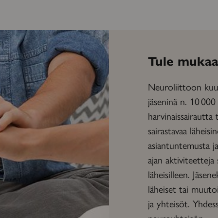
Tule mukaa
Neuroliittoon kuul
jäseninä n. 10 000
harvinaissairautta 
sairastavaa läheisi
asiantuntemusta ja 
ajan aktiviteetteja 
läheisilleen. Jäsene
läheiset tai muuto
ja yhteisöt. Yhd
neuroyhteisön.