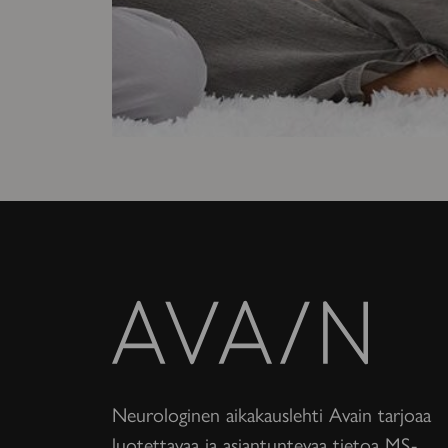
Avain-
lehti
Neurologinen aikakauslehti Avain tarjoaa
luotettavaa ja asiantuntevaa tietoa MS-