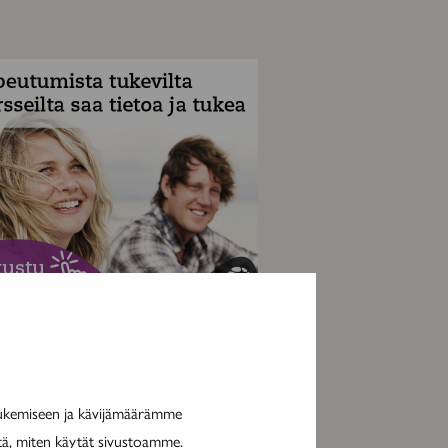
MAINOS
tukemiseen ja kävijämäärämme
itä, miten käytät sivustoamme.