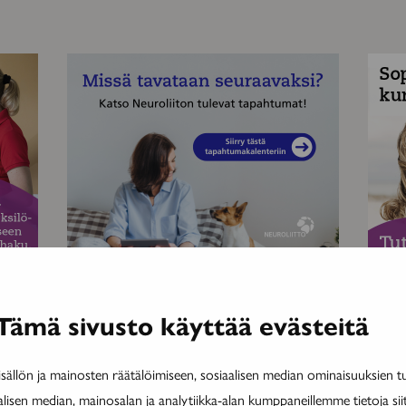
MAINOS
MAINOS
Tämä sivusto käyttää evästeitä
ällön ja mainosten räätälöimiseen, sosiaalisen median ominaisuuksien 
alisen median, mainosalan ja analytiikka-alan kumppaneillemme tietoja si