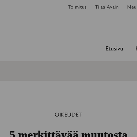
Toimitus
Tilaa Avain
Neur
Etusivu
OIKEUDET
5 merkittävää muutosta