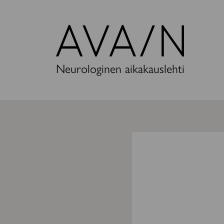
Avain-
lehti
Neurologinen aikakauslehti