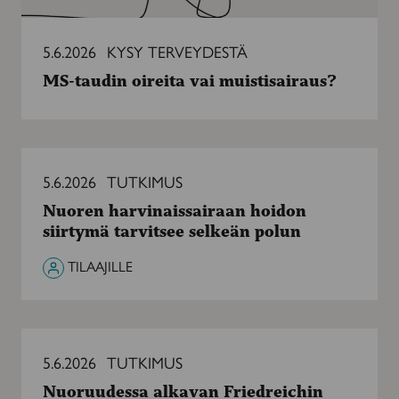
5.6.2026
KYSY TERVEYDESTÄ
MS-taudin oireita vai muistisairaus?
Nuoren
harvinaissairaan
5.6.2026
TUTKIMUS
hoidon
Nuoren harvinaissairaan hoidon
siirtymä
siirtymä tarvitsee selkeän polun
tarvitsee
selkeän
TILAAJILLE
polun
Nuoruudessa
alkavan
5.6.2026
TUTKIMUS
Friedreichin
Nuoruudessa alkavan Friedreichin