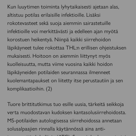
Kun luuytimen toiminta lyhytaikaisesti ajetaan alas,
altistuu potilas erilaisille infektioille. Lisäksi
rokotevasteet sekä suoja aiemmin sairastetuille
infektioille voi merkittävästi ja edelleen ajan myötä
korostuen heikentyä. Niinpä kaikki siirrehoidon
läpikäyneet tulee rokottaa THL:n erillisen ohjeistuksen
mukaisesti. Hoitoon on aiemmin liittynyt myös
kuolleisuutta, mutta viime vuosina kaikki hoidon
läpikäyneiden potilaiden seurannassa ilmenneet
kuolemantapaukset on liitetty itse perustautiin ja sen
komplikaatioihin. (2)
Tuore brittitutkimus tuo esille uusia, tärkeitä seikkoja
verta muodostavan kudoksen kantasolusiirrehoidosta.
MS-potilaiden autologisessa siirrehoidossa annetaan
solusalpaajien rinnalla käytännössä aina anti-