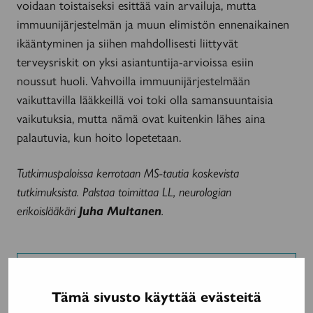
voidaan toistaiseksi esittää vain arvailuja, mutta
immuunijärjestelmän ja muun elimistön ennenaikainen
ikääntyminen ja siihen mahdollisesti liittyvät
terveysriskit on yksi asiantuntija-arvioissa esiin
noussut huoli. Vahvoilla immuunijärjestelmään
vaikuttavilla lääkkeillä voi toki olla samansuuntaisia
vaikutuksia, mutta nämä ovat kuitenkin lähes aina
palautuvia, kun hoito lopetetaan.
Tutkimuspaloissa kerrotaan MS-tautia koskevista
tutkimuksista. Palstaa toimittaa LL, neurologian
erikoislääkäri
Juha Multanen
.
Lähteet:
Tämä sivusto käyttää evästeitä
MS-tauti. Käypä hoito -suositus. Suomalaisen