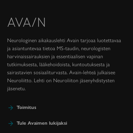
Avain-
lehti
Neurologinen aikakauslehti Avain tarjoaa luotettavaa
ja asiantuntevaa tietoa MS-taudin, neurologisten
harvinaissairauksien ja essentiaalisen vapinan
tutkimuksesta, lääkehoidoista, kuntoutuksesta ja
sairastavien sosiaaliturvasta. Avain-lehteä julkaisee
Neuroliitto. Lehti on Neuroliiton jäsenyhdistysten
jäsenetu.
Toimitus
Tule Avaimen lukijaksi