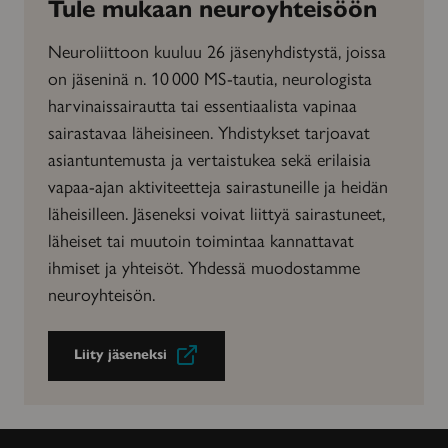
Tule mukaan neuroyhteisöön
Neuroliittoon kuuluu 26 jäsenyhdistystä, joissa
on jäseninä n. 10 000 MS-tautia, neurologista
harvinaissairautta tai essentiaalista vapinaa
sairastavaa läheisineen. Yhdistykset tarjoavat
asiantuntemusta ja vertaistukea sekä erilaisia
vapaa-ajan aktiviteetteja sairastuneille ja heidän
läheisilleen. Jäseneksi voivat liittyä sairastuneet,
läheiset tai muutoin toimintaa kannattavat
ihmiset ja yhteisöt. Yhdessä muodostamme
neuroyhteisön.
Liity jäseneksi