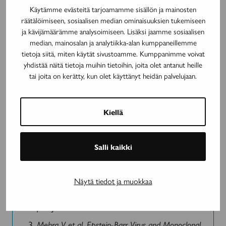
Käytämme evästeitä tarjoamamme sisällön ja mainosten
Lääkäriseuran Duodecimin ja Suomen
räätälöimiseen, sosiaalisen median ominaisuuksien tukemiseen
Neurologinen Yhdistys ry:n asettama työryhmä.
ja kävijämäärämme analysoimiseen. Lisäksi jaamme sosiaalisen
Helsinki: Suomalainen Lääkäriseura Duodecim,
median, mainosalan ja analytiikka-alan kumppaneillemme
2019 (viitattu pp.kk.vvvv). Saatavilla
tietoja siitä, miten käytät sivustoamme. Kumppanimme voivat
yhdistää näitä tietoja muihin tietoihin, joita olet antanut heille
internetissä:
kaypahoito.fi
tai joita on kerätty, kun olet käyttänyt heidän palvelujaan.
Cohen JA et al.
Autologous Hematopoietic Cell Transplantation for
Treatment-Refractory Relapsing Multiple
Kiellä
Sclerosis: Position Statement from the American
Society for Blood and
Salli kaikki
Marrow Transplantation.
Biol Blood Marrow
Transplant.
2019 Feb 19. pii: S1083-
8791(19)30139-9. doi:
Näytä tiedot ja muokkaa
10.1016/j.bbmt.2019.02.014. [Epub ahead of
print]
Mehra V et al. Epstein-Barr Virus and Monoclonal