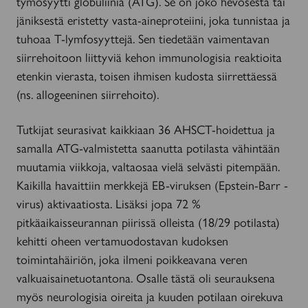
tymosyytti globuliinia (ATG). Se on joko hevosesta tai
jäniksestä eristetty vasta-aineproteiini, joka tunnistaa ja
tuhoaa T-lymfosyyttejä. Sen tiedetään vaimentavan
siirrehoitoon liittyviä kehon immunologisia reaktioita
etenkin vierasta, toisen ihmisen kudosta siirrettäessä
(ns. allogeeninen siirrehoito).
Tutkijat seurasivat kaikkiaan 36 AHSCT-hoidettua ja
samalla ATG-valmistetta saanutta potilasta vähintään
muutamia viikkoja, valtaosaa vielä selvästi pitempään.
Kaikilla havaittiin merkkejä EB-viruksen (Epstein-Barr -
virus) aktivaatiosta. Lisäksi jopa 72 %
pitkäaikaisseurannan piirissä olleista (18/29 potilasta)
kehitti oheen vertamuodostavan kudoksen
toimintahäiriön, joka ilmeni poikkeavana veren
valkuaisainetuotantona. Osalle tästä oli seurauksena
myös neurologisia oireita ja kuuden potilaan oirekuva