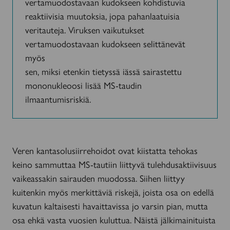
vertamuodostavaan kudokseen kohdistuvia
reaktiivisia muutoksia, jopa pahanlaatuisia
veritauteja. Viruksen vaikutukset
vertamuodostavaan kudokseen selittänevät
myös
sen, miksi etenkin tietyssä iässä sairastettu
mononukleoosi lisää MS-taudin
ilmaantumisriskiä.
Veren kantasolusiirrehoidot ovat kiistatta tehokas
keino sammuttaa MS-tautiin liittyvä tulehdusaktiivisuus
vaikeassakin sairauden muodossa. Siihen liittyy
kuitenkin myös merkittäviä riskejä, joista osa on edellä
kuvatun kaltaisesti havaittavissa jo varsin pian, mutta
osa ehkä vasta vuosien kuluttua. Näistä jälkimainituista