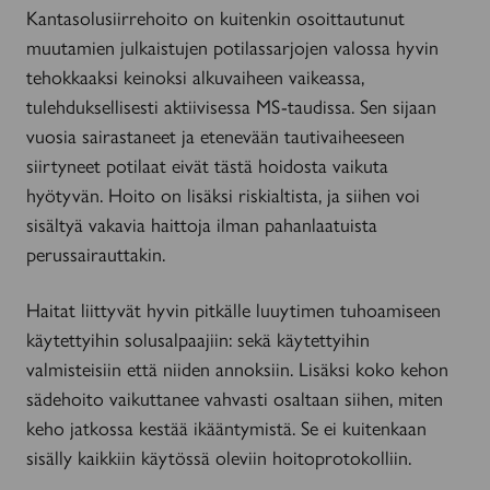
Kantasolusiirrehoito on kuitenkin osoittautunut
muutamien julkaistujen potilassarjojen valossa hyvin
tehokkaaksi keinoksi alkuvaiheen vaikeassa,
tulehduksellisesti aktiivisessa MS-taudissa. Sen sijaan
vuosia sairastaneet ja etenevään tautivaiheeseen
siirtyneet potilaat eivät tästä hoidosta vaikuta
hyötyvän. Hoito on lisäksi riskialtista, ja siihen voi
sisältyä vakavia haittoja ilman pahanlaatuista
perussairauttakin.
Haitat liittyvät hyvin pitkälle luuytimen tuhoamiseen
käytettyihin solusalpaajiin: sekä käytettyihin
valmisteisiin että niiden annoksiin. Lisäksi koko kehon
sädehoito vaikuttanee vahvasti osaltaan siihen, miten
keho jatkossa kestää ikääntymistä. Se ei kuitenkaan
sisälly kaikkiin käytössä oleviin hoitoprotokolliin.