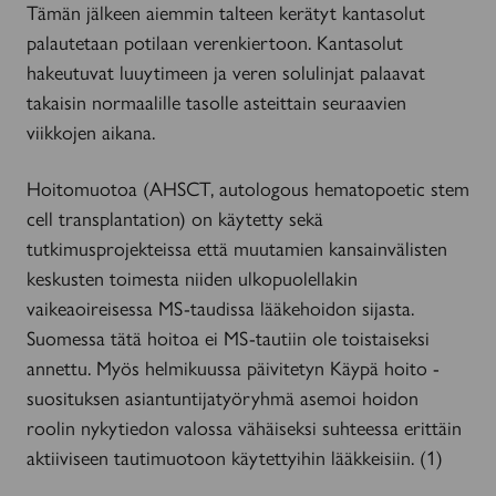
Tämän jälkeen aiemmin talteen kerätyt kantasolut
palautetaan potilaan verenkiertoon. Kantasolut
hakeutuvat luuytimeen ja veren solulinjat palaavat
takaisin normaalille tasolle asteittain seuraavien
viikkojen aikana.
Hoitomuotoa (AHSCT, autologous hematopoetic stem
cell transplantation) on käytetty sekä
tutkimusprojekteissa että muutamien kansainvälisten
keskusten toimesta niiden ulkopuolellakin
vaikeaoireisessa MS-taudissa lääkehoidon sijasta.
Suomessa tätä hoitoa ei MS-tautiin ole toistaiseksi
annettu. Myös helmikuussa päivitetyn Käypä hoito -
suosituksen asiantuntijatyöryhmä asemoi hoidon
roolin nykytiedon valossa vähäiseksi suhteessa erittäin
aktiiviseen tautimuotoon käytettyihin lääkkeisiin. (1)