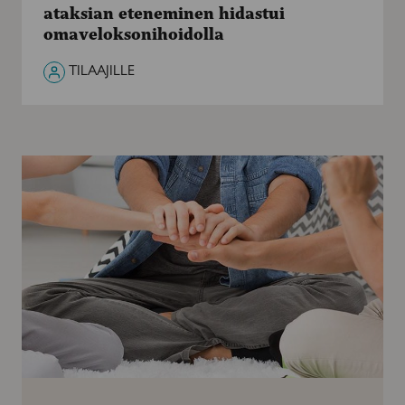
ataksian
ataksian eteneminen hidastui
eteneminen
omaveloksonihoidolla
hidastui
omaveloksonihoidolla
TILAAJILLE