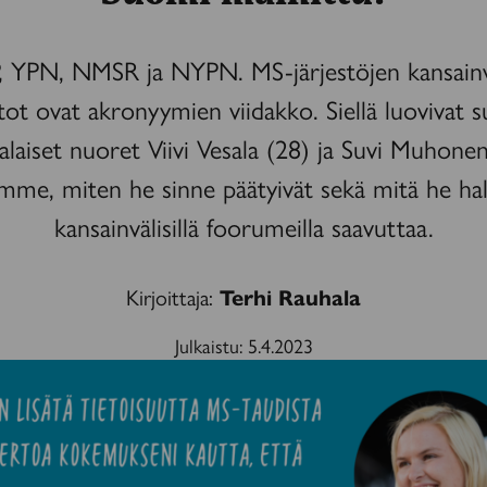
 YPN, NMSR ja NYPN. MS-järjestöjen kansainv
ot ovat akronyymien viidakko. Siellä luovivat s
laiset nuoret Viivi Vesala (28) ja Suvi Muhonen
mme, miten he sinne päätyivät sekä mitä he ha
kansainvälisillä foorumeilla saavuttaa.
Kirjoittaja:
Terhi Rauhala
Julkaistu:
5.4.2023