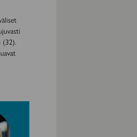
äliset
ujuvasti
 (32).
luavat