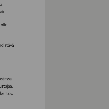
sä
ain.
niin
hdistävä
stassa.
stajaa.
 kertoo.