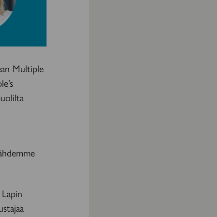
ean Multiple
le’s
uolilta
 lähdemme
 Lapin
ustajaa