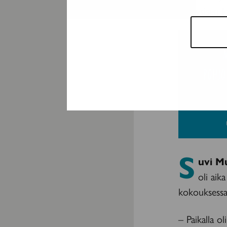
ja fyysisen 
S
uvi 
oli aik
kokouksessa
– Paikalla ol