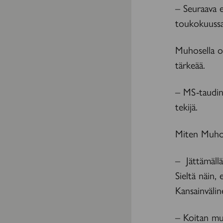
– Seuraava 
toukokuussa
Muhosella on
tärkeää.
– MS-taudin
tekijä.
Miten Muhon
– Jättämällä
Sieltä näin
Kansainvälin
– Koitan mui