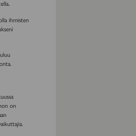
ella.
lla ihmisten
ukseni
uuluu
onta.
kuussa
ohon on
aan
ikuttajia.