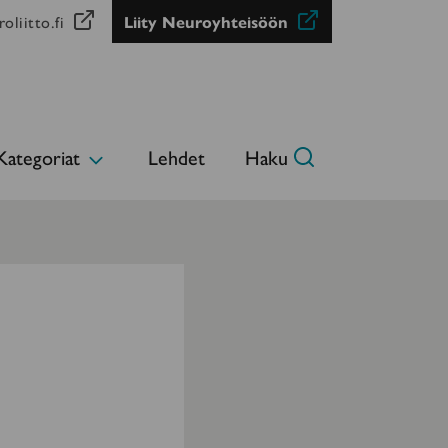
oliitto.fi
Liity Neuroyhteisöön
Kategoriat
Lehdet
Haku
Avaa
alavalikko