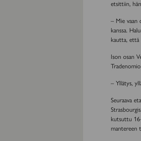
etsittiin, h
– Mie vaan 
kanssa. Hal
kautta, että
Ison osan Ves
Tradenomiopi
– Yllätys, yl
Seuraava et
Strasbourgi
kutsuttu 16
mantereen tu