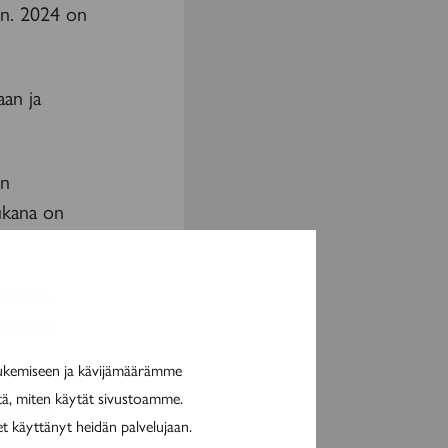
on. 2024 on
aan ja
on
ukana on
iskelu.
orittaa
tukemiseen ja kävijämäärämme
itä, miten käytät sivustoamme.
toiselta
et käyttänyt heidän palvelujaan.
n jaksamisen