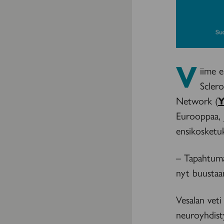
V
iime 
Sclero
Network (
Eurooppaa, 
ensikosketu
– Tapahtuma
nyt buustaam
Vesalan vet
neuroyhdist