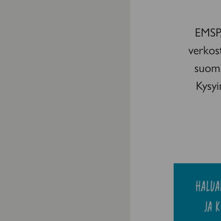
EMSP,
verkost
suoma
Kysyi