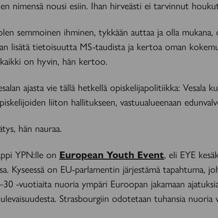
änen nimensä nousi esiin. Ihan hirveästi ei tarvinnut houkut
olen semmoinen ihminen, tykkään auttaa ja olla mukana, o
uan lisätä tietoisuutta MS-taudista ja kertoa oman kokem
 kaikki on hyvin, hän kertoo.
alan ajasta vie tällä hetkellä opiskelijapolitiikka: Vesala k
skelijoiden liiton hallitukseen, vastuualueenaan edunvalv
lätys, hän nauraa.
appi YPN:lle on
European Youth Event
, eli EYE kesä
ssa. Kyseessä on EU-parlamentin järjestämä tapahtuma, j
–30 -vuotiaita nuoria ympäri Euroopan jakamaan ajatuksi
levaisuudesta. Strasbourgiin odotetaan tuhansia nuoria va