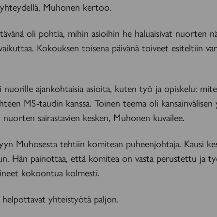
täyhteydellä, Muhonen kertoo.
ävänä oli pohtia, mihin asioihin he haluaisivat nuorten 
vaikuttaa. Kokouksen toisena päivänä toiveet esiteltiin vars
i nuorille ajankohtaisia asioita, kuten työ ja opiskelu: mit
hteen MS-taudin kanssa. Toinen teema oli kansainvälisen 
n nuorten sairastavien kesken, Muhonen kuvailee.
yyn Muhosesta tehtiin komitean puheenjohtaja. Kausi ke
n. Hän painottaa, että komitea on vasta perustettu ja ty
ineet kokoontua kolmesti.
helpottavat yhteistyötä paljon.