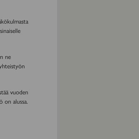
näkökulmasta
inaiselle
en ne
yhteistyön
stää vuoden
ö on alussa.