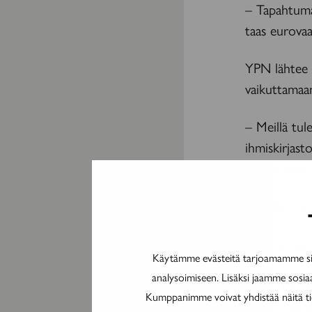
– Tapahtuma
taas eurovaal
YPN lähtee p
vaikuttamaa
– Meillä tu
ihmiskirjas
joku meppi j
Hänelle tärk
Vesala viime
työeläkeyhti
Käytämme evästeitä tarjoamamme sis
analysoimiseen. Lisäksi jaamme sosia
– Sekin on m
Kumppanimme voivat yhdistää näitä tieto
vertaistukija