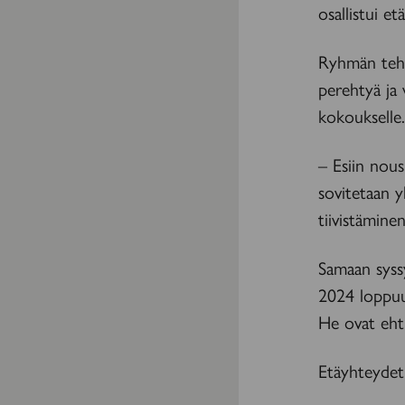
osallistui e
Ryhmän teht
perehtyä ja 
kokoukselle.
– Esiin nous
sovitetaan y
tiivistämine
Samaan syss
2024 loppuu
He ovat eht
Etäyhteydet 