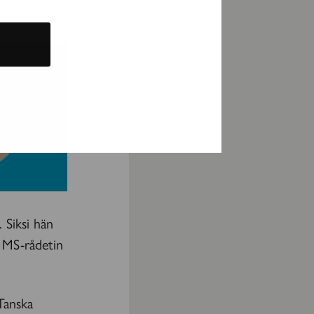
ämässä.
 Siksi hän
a MS-rådetin
 Tanska