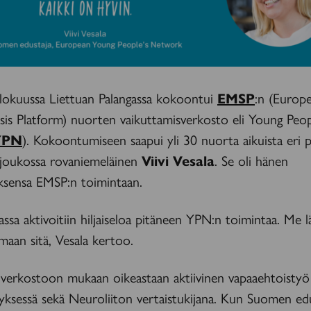
elokuussa Liettuan Palangassa kokoontui
EMSP
:n (Europ
sis Platform) nuorten vaikuttamisverkosto eli Young Peop
YPN
). Kokoontumiseen saapui yli 30 nuorta aikuista eri p
joukossa rovaniemeläinen
Viivi Vesala
. Se oli hänen
ksensa EMSP:n toimintaan.
ssa aktivoitiin hiljaiseloa pitäneen YPN:n toimintaa. Me
aan sitä, Vesala kertoo.
i verkostoon mukaan oikeastaan aktiivinen vapaaehtoistyö
yksessä sekä Neuroliiton vertaistukijana. Kun Suomen ed