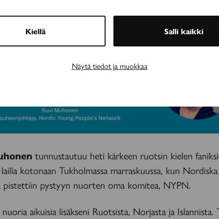
kyvyn mukaan uudelleenkouluttautua ja pysyä kiinni työel
Kiellä
Salli kaikki
Näytä tiedot ja muokkaa
Muhonen
tunnustautuu heti kärkeen ruotsin kielen faniksi.
a lailla kotonaan Tukholmassa marraskuussa, kun Nordisk
 pistettiin pystyyn nuorten oma komitea, NYPN.
i nuoria aikuisia lisäkseni Ruotsista, Norjasta ja Islannista.