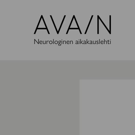
Avain-
lehti
Neurologinen aikakauslehti