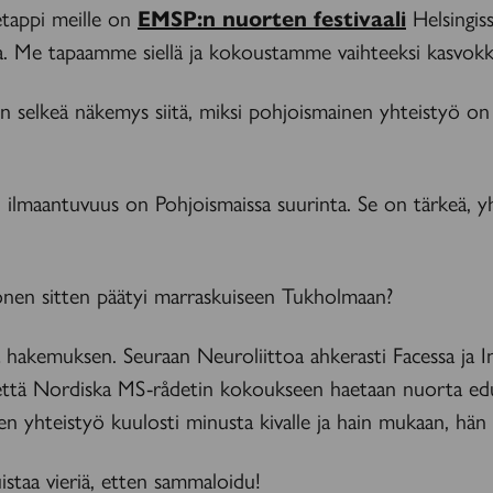
etappi meille on
EMSP:n nuorten festivaali
Helsingis
. Me tapaamme siellä ja kokoustamme vaihteeksi kasvokk
 selkeä näkemys siitä, miksi pohjoismainen yhteistyö on 
 ilmaantuvuus on Pohjoismaissa suurinta. Se on tärkeä, y
en sitten päätyi marraskuiseen Tukholmaan?
 hakemuksen. Seuraan Neuroliittoa ahkerasti Facessa ja In
, että Nordiska MS-rådetin kokoukseen haetaan nuorta edu
en yhteistyö kuulosti minusta kivalle ja hain mukaan, hän
staa vieriä, etten sammaloidu!