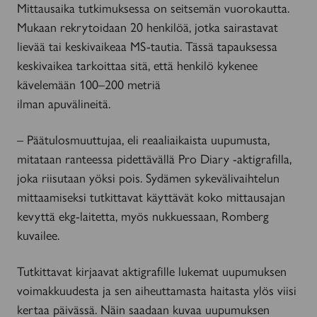
Mittausaika tutkimuksessa on seitsemän vuorokautta.
Mukaan rekrytoidaan 20 henkilöä, jotka sairastavat
lievää tai keskivaikeaa MS-tautia. Tässä tapauksessa
keskivaikea tarkoittaa sitä, että henkilö kykenee
kävelemään 100–200 metriä
ilman apuvälineitä.
– Päätulosmuuttujaa, eli reaaliaikaista uupumusta,
mitataan ranteessa pidettävällä Pro Diary -aktigrafilla,
joka riisutaan yöksi pois. Sydämen sykevälivaihtelun
mittaamiseksi tutkittavat käyttävät koko mittausajan
kevyttä ekg-laitetta, myös nukkuessaan, Romberg
kuvailee.
Tutkittavat kirjaavat aktigrafille lukemat uupumuksen
voimakkuudesta ja sen aiheuttamasta haitasta ylös viisi
kertaa päivässä. Näin saadaan kuvaa uupumuksen