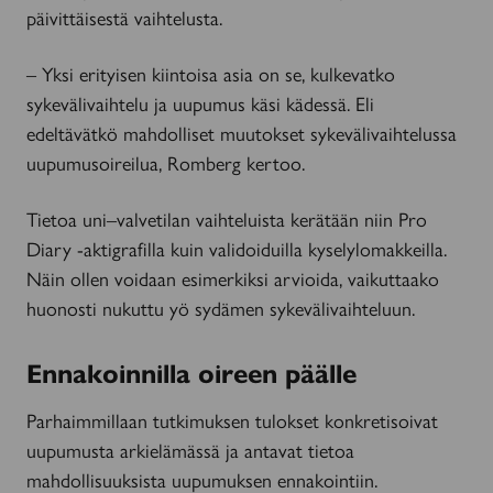
päivittäisestä vaihtelusta.
– Yksi erityisen kiintoisa asia on se, kulkevatko
sykevälivaihtelu ja uupumus käsi kädessä. Eli
edeltävätkö mahdolliset muutokset sykevälivaihtelussa
uupumusoireilua, Romberg kertoo.
Tietoa uni–valvetilan vaihteluista kerätään niin Pro
Diary -aktigrafilla kuin validoiduilla kyselylomakkeilla.
Näin ollen voidaan esimerkiksi arvioida, vaikuttaako
huonosti nukuttu yö sydämen sykevälivaihteluun.
Ennakoinnilla oireen päälle
Parhaimmillaan tutkimuksen tulokset konkretisoivat
uupumusta arkielämässä ja antavat tietoa
mahdollisuuksista uupumuksen ennakointiin.