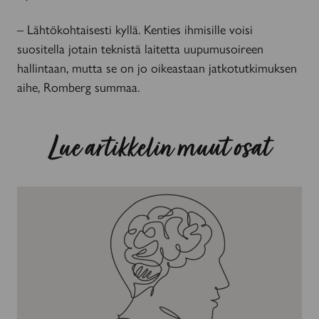
– Lähtökohtaisesti kyllä. Kenties ihmisille voisi
suositella jotain teknistä laitetta uupumusoireen
hallintaan, mutta se on jo oikeastaan jatkotutkimuksen
aihe, Romberg summaa.
Lue artikkelin muut osat
Kuva
tulehduspesäkkeistä
tarkentuu