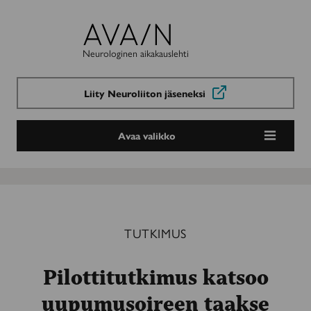
Avain-
lehti
Neurologinen aikakauslehti
Liity Neuroliiton jäseneksi
Avaa valikko
TUTKIMUS
Pilottitutkimus katsoo
uupumusoireen taakse