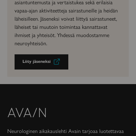
asiantuntemusta ja vertaistukea sekä erilaisia
vapaa-ajan aktiviteetteja sairastuneille ja heidän
läheisilleen. Jäseneksi voivat liittyä sairastuneet,
läheiset tai muutoin toimintaa kannattavat
ihmiset ja yhteisöt. Yhdessä muodostamme
neuroyhteisön.
Liity jäseneksi
Avain-
lehti
Neurologinen aikakauslehti Avain tarjoaa luotettavaa