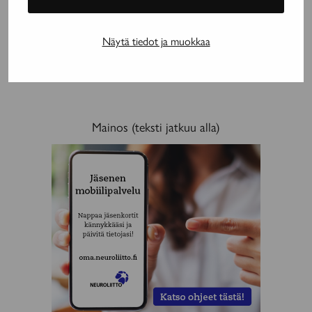
Hermotukisolujen kautta
lääkehoitoon
tehokkaampaan lääkehoitoon
Näytä tiedot ja muokkaa
Mainos (teksti jatkuu alla)
MAINOS