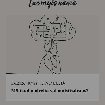
Lue myös nämä
MS-
taudin
oireita
vai
muistisairaus?
5.6.2026
KYSY TERVEYDESTÄ
MS-taudin oireita vai muistisairaus?