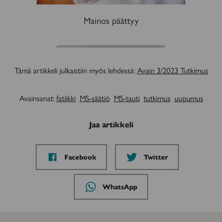
Mainos päättyy
Tämä artikkeli julkaistiin myös lehdessä:
Avain 3/2023 Tutkimus
Avainsanat:
fatiikki
MS-säätiö
MS-tauti
tutkimus
uupumus
Jaa artikkeli
Jaa
Jaa
Facebook
Twitter
sivu
sivu
palvelussa
palvelussa
Jaa
WhatsApp
sivu
palvelussa