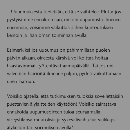
– Uupumuksesta tiedetään, että se vaihtelee. Mutta jos
pystyisimme ennakoimaan, milloin uupumusta ilmenee
enemmän, voisimme vaikuttaa siihen kuntoutuksen
keinoin ja ihan oman toiminnan avulla.
Esimerkiksi jos uupumus on pahimmillaan puolen
päivän aikaan, oireesta kärsivä voi koittaa hoitaa
haastavimmat työtehtävät aamupäivällä. Tai jos uni–
valvetilan häiriöitä ilmenee paljon, pyrkiä vaikuttamaan
unen laatuun.
Voisiko ajatella, että tutkimuksen tuloksia sovellettaisiin
puettavien älylaitteiden käyttöön? Voisiko sairastava
ennakoida uupumusoireen tuloa seuraamalla
vireystilansa muutoksia ja sykevälivaihtelua vaikkapa
älykellon tai -sormuksen avulla?