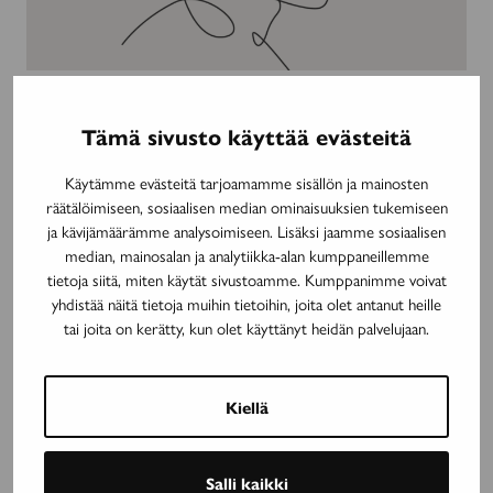
16.6.2023
TUTKIMUS
Tämä sivusto käyttää evästeitä
Kuva tulehduspesäkkeistä tarkentuu
Käytämme evästeitä tarjoamamme sisällön ja mainosten
räätälöimiseen, sosiaalisen median ominaisuuksien tukemiseen
ja kävijämäärämme analysoimiseen. Lisäksi jaamme sosiaalisen
Lääkehoidon
median, mainosalan ja analytiikka-alan kumppaneillemme
ajoitus
16.6.2023
TUTKIMUS
tietoja siitä, miten käytät sivustoamme. Kumppanimme voivat
muuttaa
yhdistää näitä tietoja muihin tietoihin, joita olet antanut heille
Lääkehoidon ajoitus muuttaa MS-
MS-
tai joita on kerätty, kun olet käyttänyt heidän palvelujaan.
taudin ennustetta
taudin
ennustetta
Kiellä
Hermotukisolujen
kautta
16.6.2023
TUTKIMUS
tehokkaampaan
Salli kaikki