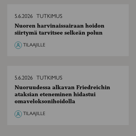
Nuoren
harvinaissairaan
5.6.2026
TUTKIMUS
hoidon
Nuoren harvinaissairaan hoidon
siirtymä
siirtymä tarvitsee selkeän polun
tarvitsee
selkeän
TILAAJILLE
polun
Nuoruudessa
alkavan
5.6.2026
TUTKIMUS
Friedreichin
Nuoruudessa alkavan Friedreichin
ataksian
ataksian eteneminen hidastui
eteneminen
omaveloksonihoidolla
hidastui
omaveloksonihoidolla
TILAAJILLE