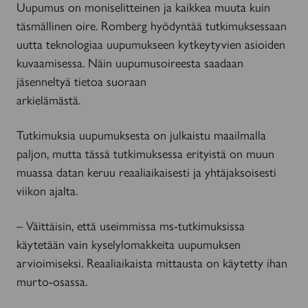
Uupumus on moniselitteinen ja kaikkea muuta kuin
täsmällinen oire. Romberg hyödyntää tutkimuksessaan
uutta teknologiaa uupumukseen kytkeytyvien asioiden
kuvaamisessa. Näin uupumusoireesta saadaan
jäsenneltyä tietoa suoraan
arkielämästä.
Tutkimuksia uupumuksesta on julkaistu maailmalla
paljon, mutta tässä tutkimuksessa erityistä on muun
muassa datan keruu reaaliaikaisesti ja yhtäjaksoisesti
viikon ajalta.
– Väittäisin, että useimmissa ms-tutkimuksissa
käytetään vain kyselylomakkeita uupumuksen
arvioimiseksi. Reaaliaikaista mittausta on käytetty ihan
murto-osassa.