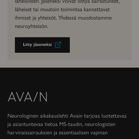
läheisilleen. Jäseneksi voivat liittyä sairastuneet,
läheiset tai muutoin toimintaa kannattavat
ihmiset ja yhteisöt. Yhdessä muodostamme
neuroyhteisön.
Liity jäseneksi
Avain-
lehti
Neurologinen aikakauslehti Avain tarjoaa luotettavaa
ja asiantuntevaa tietoa MS-taudin, neurologisten
harvinaissairauksien ja essentiaalisen vapinan