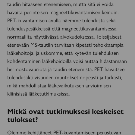
taudin hitaaseen etenemiseen, mutta sitä ei voida
havaita perinteisen magneettikuvantamisen keinoin.
PET-kuvantamisen avulla näemme tulehdusta sekä
tulehduspesäkkeissä että magneettikuvantamisessa
normaalilta näyttävässä aivokudoksessa. Toissijaisesti
etenevään MS-tautiin tarvitaan kipeästi tehokkaampia
lääkehoitoja, ja uskomme, että kytevän tulehduksen
kohdentaminen lääkehoidoilla voisi auttaa hidastamaan
hermostovauriota ja taudin etenemistä. PET havaitsee
tulehdusaktiivisuuden muutokset nopeasti ja tarkasti,
mikä mahdollistaa lääkevaikutuksen arvioimisen
kliinisissä lääketutkimuksissa.
Mitkä ovat tutkimuksesi keskeiset
tulokset?
Olemme kehittäneet PET-kuvantamiseen perustuvan