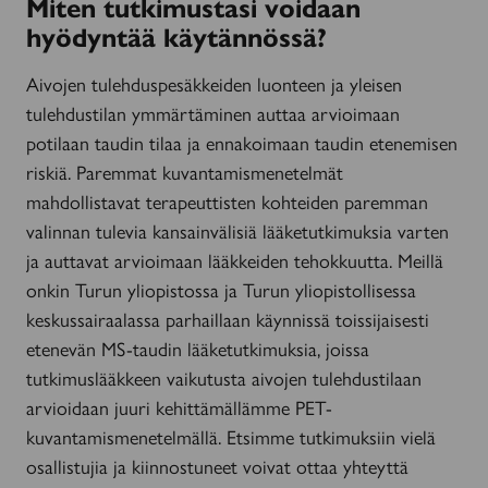
Miten tutkimustasi voidaan
hyödyntää käytännössä?
Aivojen tulehduspesäkkeiden luonteen ja yleisen
tulehdustilan ymmärtäminen auttaa arvioimaan
potilaan taudin tilaa ja ennakoimaan taudin etenemisen
riskiä. Paremmat kuvantamismenetelmät
mahdollistavat terapeuttisten kohteiden paremman
valinnan tulevia kansainvälisiä lääketutkimuksia varten
ja auttavat arvioimaan lääkkeiden tehokkuutta. Meillä
onkin Turun yliopistossa ja Turun yliopistollisessa
keskussairaalassa parhaillaan käynnissä toissijaisesti
etenevän MS-taudin lääketutkimuksia, joissa
tutkimuslääkkeen vaikutusta aivojen tulehdustilaan
arvioidaan juuri kehittämällämme PET-
kuvantamismenetelmällä. Etsimme tutkimuksiin vielä
osallistujia ja kiinnostuneet voivat ottaa yhteyttä