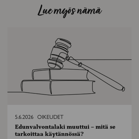
Lue myös nämä
Edunvalvontalaki
muuttui
–
mitä
se
tarkoittaa
käytännössä?
5.6.2026
OIKEUDET
Edunvalvontalaki muuttui – mitä se
tarkoittaa käytännössä?