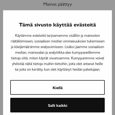
Mainos päättyy
Tämä sivusto käyttää evästeitä
Tämä artikkeli julkaistiin myös lehdessä:
Avain 3/2026 Tutkimus
Käytämme evästeitä tarjoamamme sisällön ja mainosten
räätälöimiseen, sosiaalisen median ominaisuuksien tukemiseen
Avainsanat:
etenevä ms-tauti
kytevä tulehdus
lääkekehitys
ja kävijämäärämme analysoimiseen. Lisäksi jaamme sosiaalisen
Marjo Nylund
MS-tauti
PET-kuvantaminen
ppms
Suomen MS-
median, mainosalan ja analytiikka-alan kumppaneillemme
säätiö
tutkimus
tutkimusapuraha
tietoja siitä, miten käytät sivustoamme. Kumppanimme voivat
yhdistää näitä tietoja muihin tietoihin, joita olet antanut heille
tai joita on kerätty, kun olet käyttänyt heidän palvelujaan.
Jaa artikkeli
Jaa
Jaa
Facebook
Twitter
Kiellä
sivu
sivu
palvelussa
palvelussa
Jaa
WhatsApp
Salli kaikki
sivu
palvelussa