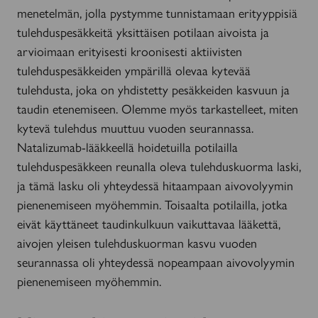
menetelmän, jolla pystymme tunnistamaan erityyppisiä
tulehduspesäkkeitä yksittäisen potilaan aivoista ja
arvioimaan erityisesti kroonisesti aktiivisten
tulehduspesäkkeiden ympärillä olevaa kytevää
tulehdusta, joka on yhdistetty pesäkkeiden kasvuun ja
taudin etenemiseen. Olemme myös tarkastelleet, miten
kytevä tulehdus muuttuu vuoden seurannassa.
Natalizumab-lääkkeellä hoidetuilla potilailla
tulehduspesäkkeen reunalla oleva tulehduskuorma laski,
ja tämä lasku oli yhteydessä hitaampaan aivovolyymin
pienenemiseen myöhemmin. Toisaalta potilailla, jotka
eivät käyttäneet taudinkulkuun vaikuttavaa lääkettä,
aivojen yleisen tulehduskuorman kasvu vuoden
seurannassa oli yhteydessä nopeampaan aivovolyymin
pienenemiseen myöhemmin.