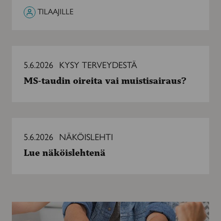
TILAAJILLE
MS-
taudin
5.6.2026
KYSY TERVEYDESTÄ
oireita
MS-taudin oireita vai muistisairaus?
vai
muistisairaus?
Lue
näköislehtenä
5.6.2026
NÄKÖISLEHTI
Lue näköislehtenä