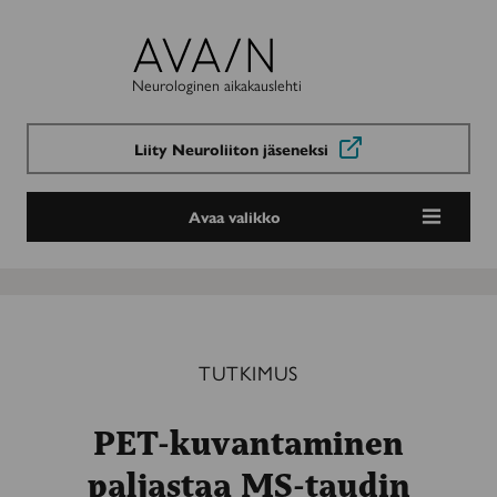
Avain-
lehti
Neurologinen aikakauslehti
Liity Neuroliiton jäseneksi
Avaa valikko
TUTKIMUS
PET-kuvantaminen
paljastaa MS-taudin