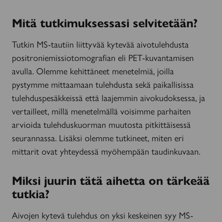
Mitä tutkimuksessasi selvitetään?
Tutkin MS-tautiin liittyvää kytevää aivotulehdusta
positroniemissiotomografian eli PET-kuvantamisen
avulla. Olemme kehittäneet menetelmiä, joilla
pystymme mittaamaan tulehdusta sekä paikallisissa
tulehduspesäkkeissä että laajemmin aivokudoksessa, ja
vertailleet, millä menetelmällä voisimme parhaiten
arvioida tulehduskuorman muutosta pitkittäisessä
seurannassa. Lisäksi olemme tutkineet, miten eri
mittarit ovat yhteydessä myöhempään taudinkuvaan.
Miksi juurin tätä aihetta on tärkeää
tutkia?
Aivojen kytevä tulehdus on yksi keskeinen syy MS-