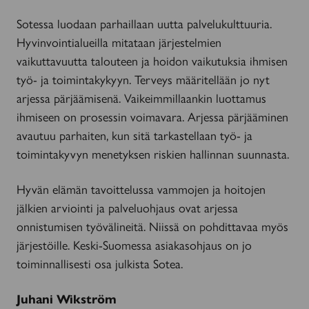
Sotessa luodaan parhaillaan uutta palvelukulttuuria.
Hyvinvointialueilla mitataan järjestelmien
vaikuttavuutta talouteen ja hoidon vaikutuksia ihmisen
työ- ja toimintakykyyn. Terveys määritellään jo nyt
arjessa pärjäämisenä. Vaikeimmillaankin luottamus
ihmiseen on prosessin voimavara. Arjessa pärjääminen
avautuu parhaiten, kun sitä tarkastellaan työ- ja
toimintakyvyn menetyksen riskien hallinnan suunnasta.
Hyvän elämän tavoittelussa vammojen ja hoitojen
jälkien arviointi ja palveluohjaus ovat arjessa
onnistumisen työvälineitä. Niissä on pohdittavaa myös
järjestöille. Keski-Suomessa asiakasohjaus on jo
toiminnallisesti osa julkista Sotea.
Juhani Wikström