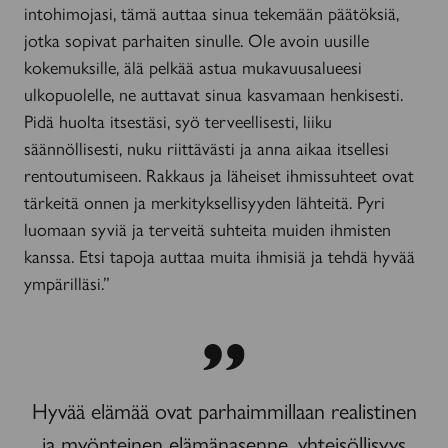
intohimojasi, tämä auttaa sinua tekemään päätöksiä,
jotka sopivat parhaiten sinulle. Ole avoin uusille
kokemuksille, älä pelkää astua mukavuusalueesi
ulkopuolelle, ne auttavat sinua kasvamaan henkisesti.
Pidä huolta itsestäsi, syö terveellisesti, liiku
säännöllisesti, nuku riittävästi ja anna aikaa itsellesi
rentoutumiseen. Rakkaus ja läheiset ihmissuhteet ovat
tärkeitä onnen ja merkityksellisyyden lähteitä. Pyri
luomaan syviä ja terveitä suhteita muiden ihmisten
kanssa. Etsi tapoja auttaa muita ihmisiä ja tehdä hyvää
ympärilläsi.”
Hyvää elämää ovat parhaimmillaan realistinen
ja myönteinen elämänasenne, yhteisöllisyys