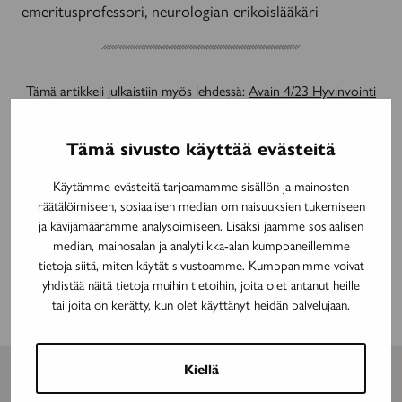
emeritusprofessori, neurologian erikoislääkäri
Tämä artikkeli julkaistiin myös lehdessä:
Avain 4/23 Hyvinvointi
Avainsanat:
hyvinvointi
hyvä elämä
tekoäly
Tämä sivusto käyttää evästeitä
Käytämme evästeitä tarjoamamme sisällön ja mainosten
Jaa artikkeli
räätälöimiseen, sosiaalisen median ominaisuuksien tukemiseen
ja kävijämäärämme analysoimiseen. Lisäksi jaamme sosiaalisen
median, mainosalan ja analytiikka-alan kumppaneillemme
Jaa
Jaa
Facebook
Twitter
tietoja siitä, miten käytät sivustoamme. Kumppanimme voivat
sivu
sivu
yhdistää näitä tietoja muihin tietoihin, joita olet antanut heille
palvelussa
palvelussa
Jaa
WhatsApp
tai joita on kerätty, kun olet käyttänyt heidän palvelujaan.
sivu
palvelussa
Kiellä
Lue myös nämä