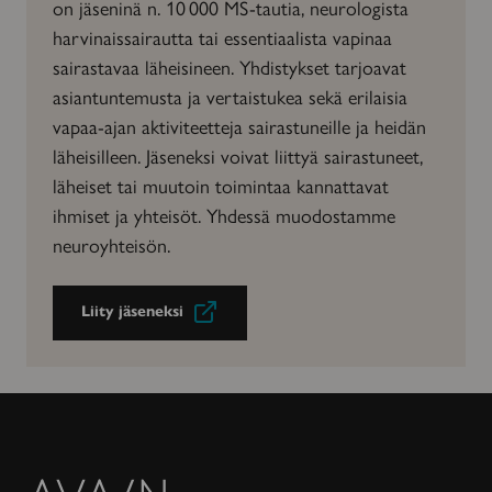
on jäseninä n. 10 000 MS-tautia, neurologista
harvinaissairautta tai essentiaalista vapinaa
sairastavaa läheisineen. Yhdistykset tarjoavat
asiantuntemusta ja vertaistukea sekä erilaisia
vapaa-ajan aktiviteetteja sairastuneille ja heidän
läheisilleen. Jäseneksi voivat liittyä sairastuneet,
läheiset tai muutoin toimintaa kannattavat
ihmiset ja yhteisöt. Yhdessä muodostamme
neuroyhteisön.
Liity jäseneksi
Avain-