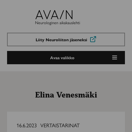
Avain-
lehti
Neurologinen aikakauslehti
Liity Neuroliiton jäseneksi
Avaa valikko
Elina Venesmäki
Osa
5:
16.6.2023
VERTAISTARINAT
Kantasolusynttärit