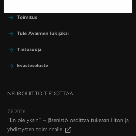
Toimitus
Tule Avaimen lukijaksi
Tietosuoja
Evästeseloste
NEUROLIITTO TIEDOTTAA
7.8.2026
”En ole yksin” – jäsenistö osoittaa tukeaan liiton ja
yhdistysten toiminnalle