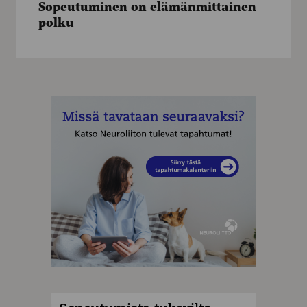
Sopeutuminen on elämänmittainen
polku
polku
MAINOS
MAINOS