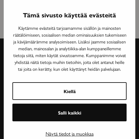
Tämä sivusto käyttää evästeitä
Käytämme evästeitä tarjoamamme sisällön ja mainosten
räätälöimiseen, sosiaalisen median ominaisuuksien tukemiseen
ja kävijämäärämme analysoimiseen. Lisäksi jaamme sosiaalisen
median, mainosalan ja analytiikka-alan kumppaneillemme
tietoja siitä, miten käytät sivustoamme. Kumppanimme voivat
Avain-
yhdistää näitä tietoja muihin tietoihin, joita olet antanut heille
tai joita on kerätty, kun olet käyttänyt heidän palvelujaan.
lehti
Neurologinen aikakauslehti Avain tarjoaa luotettavaa
Kiellä
ja asiantuntevaa tietoa MS-taudin, neurologisten
harvinaissairauksien ja essentiaalisen vapinan
tutkimuksesta, lääkehoidoista, kuntoutuksesta ja
Salli kaikki
sairastavien sosiaaliturvasta. Avain-lehteä julkaisee
Neuroliitto. Lehti on Neuroliiton jäsenyhdistysten
Näytä tiedot ja muokkaa
jäsenetu.