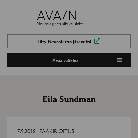
Avain-
lehti
Neurologinen aikakauslehti
Liity Neuroliiton jäseneksi
Avaa valikko
Eila Sundman
Sopeutuminen
on
7.9.2018
PÄÄKIRJOITUS
elämänmittainen