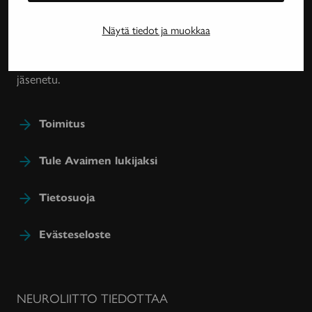
harvinaissairauksien ja essentiaalisen vapinan
tutkimuksesta, lääkehoidoista, kuntoutuksesta ja
Näytä tiedot ja muokkaa
sairastavien sosiaaliturvasta. Avain-lehteä julkaisee
Neuroliitto. Lehti on Neuroliiton jäsenyhdistysten
jäsenetu.
Toimitus
Tule Avaimen lukijaksi
Tietosuoja
Evästeseloste
NEUROLIITTO TIEDOTTAA