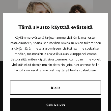
Tämä sivusto käyttää evästeitä
Käytämme evästeitä tarjoamamme sisällön ja mainosten
räätälöimiseen, sosiaalisen median ominaisuuksien tukemiseen
ja kävijämäärämme analysoimiseen. Lisäksi jaamme sosiaalisen
median, mainosalan ja analytiikka-alan kumppaneillemme
tietoja siitä, miten käytät sivustoamme. Kumppanimme voivat
yhdistää näitä tietoja muihin tietoihin, joita olet antanut heille
tai joita on kerätty, kun olet käyttänyt heidän palvelujaan.
Avain-
lehti
Kiellä
Neurologinen aikakauslehti Avain tarjoaa luotettavaa
Salli kaikki
ja asiantuntevaa tietoa MS-taudin, neurologisten