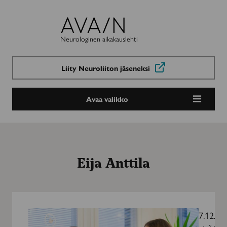
Avain-
lehti
Neurologinen aikakauslehti
Liity Neuroliiton jäseneksi
Avaa valikko
Eija Anttila
Sattuu,
kun
7.12.20
ihmiset