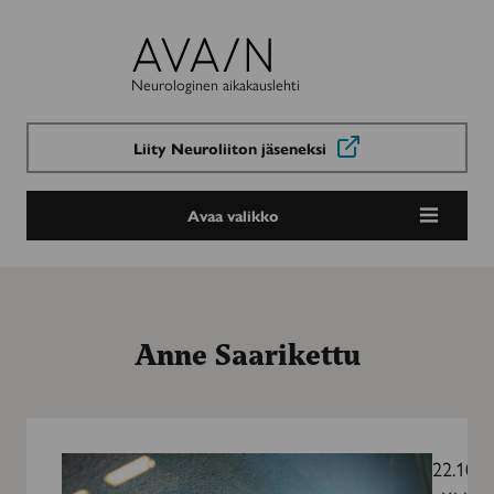
Avain-
lehti
Neurologinen aikakauslehti
Liity Neuroliiton jäseneksi
Avaa valikko
Anne Saarikettu
Rokkikukko
loistaa
22.10.2
lavalla