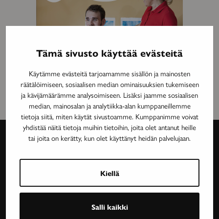
Tämä sivusto käyttää evästeitä
Käytämme evästeitä tarjoamamme sisällön ja mainosten
räätälöimiseen, sosiaalisen median ominaisuuksien tukemiseen
ja kävijämäärämme analysoimiseen. Lisäksi jaamme sosiaalisen
median, mainosalan ja analytiikka-alan kumppaneillemme
tietoja siitä, miten käytät sivustoamme. Kumppanimme voivat
yhdistää näitä tietoja muihin tietoihin, joita olet antanut heille
tai joita on kerätty, kun olet käyttänyt heidän palvelujaan.
Avain-
lehti
Kiellä
Neurologinen aikakauslehti Avain tarjoaa luotettavaa
Salli kaikki
ja asiantuntevaa tietoa MS-taudin, neurologisten