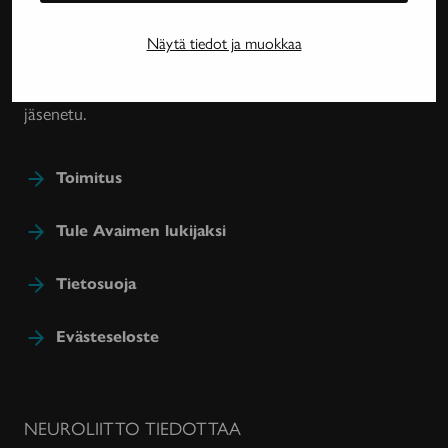
harvinaissairauksien ja essentiaalisen vapinan
tutkimuksesta, lääkehoidoista, kuntoutuksesta ja
Näytä tiedot ja muokkaa
sairastavien sosiaaliturvasta. Avain-lehteä julkaisee
Neuroliitto. Lehti on Neuroliiton jäsenyhdistysten
jäsenetu.
Toimitus
Tule Avaimen lukijaksi
Tietosuoja
Evästeseloste
NEUROLIITTO TIEDOTTAA